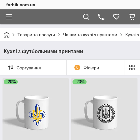
farbik.com.ua
Товари та послуги
Чашки та кухлі з принтами
Кухлі 
Кухлі з футбольними принтами
Сортування
0
Фільтри
–20%
–20%