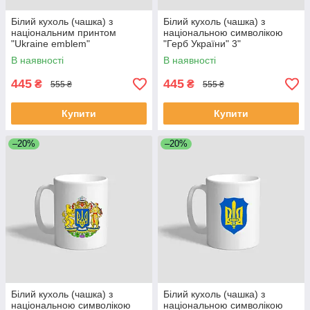
Білий кухоль (чашка) з
Білий кухоль (чашка) з
національним принтом
національною символікою
"Ukraine emblem"
"Герб України" 3"
В наявності
В наявності
445
445
₴
₴
555 ₴
555 ₴
Купити
Купити
–20%
–20%
Білий кухоль (чашка) з
Білий кухоль (чашка) з
національною символікою
національною символікою