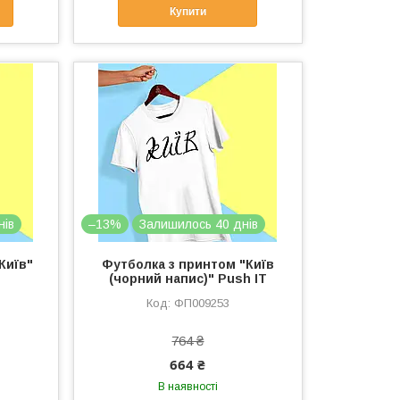
Купити
нів
–13%
Залишилось 40 днів
Київ"
Футболка з принтом "Київ
(чорний напис)" Push IT
ФП009253
764 ₴
664 ₴
В наявності