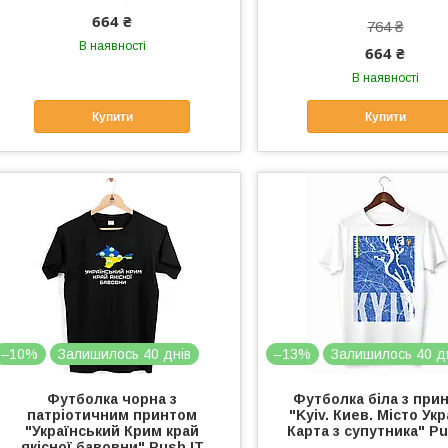
664 ₴
764 ₴
В наявності
664 ₴
В наявності
Купити
Купити
–10%
Залишилось 40 днів
–13%
Залишилось 40 д
Футболка чорна з
Футболка біла з при
патріотичним принтом
"Kyiv. Киев. Місто Укр
"Український Крим край
Карта з супутника" Pu
якісної бавовни" Push IT