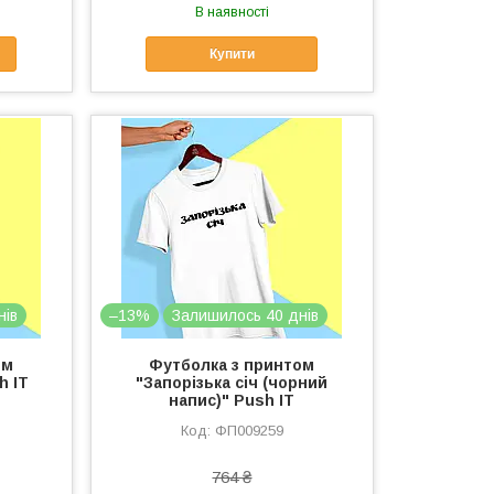
В наявності
Купити
нів
–13%
Залишилось 40 днів
ом
Футболка з принтом
h IT
"Запорізька січ (чорний
напис)" Push IT
ФП009259
764 ₴