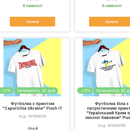
В наявності
В наявності
Купити
Купити
–13%
Залишилось 40 днів
–13%
Залишилось 40 д
Футболка з принтом
Футболка біла з
"Zaporizhia Ukraine" Push IT
патріотичним прин
"Український Крим 
ФП009260
якісної бавовни" Pus
ФП009789
764 ₴