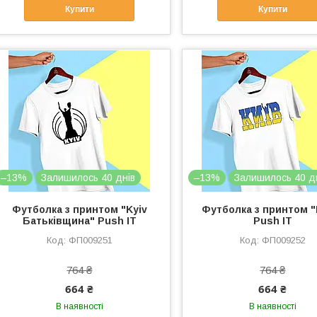
Купити
Купити
–13%
Залишилось 40 днів
–13%
Залишилось 40 д
Футболка з принтом "Kyiv
Футболка з принтом "
Батьківщина" Push IT
Push IT
ФП009251
ФП009252
764 ₴
764 ₴
664 ₴
664 ₴
В наявності
В наявності