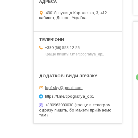
49018, вулиця Короленко, 3, 412
кабинет, Дніпро, Україна
+380 (66) 553-12-55
Краще пишіть: t.me/tipografiya_dp1
fop1sky@gmail.com
https://t.me/tipografiya_dp1
+380963080038 (краще в телеграм
одразу пишіть, бо макети приймаємо
там)