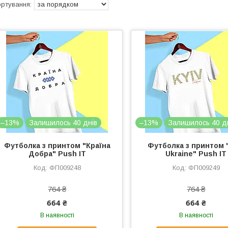
–13%
Залишилось 40 днів
–13%
Залишилось 40 д
Футболка з принтом "Країна
Футболка з принтом 
Добра" Push IT
Ukraine" Push IT
ФП009248
ФП009249
764 ₴
764 ₴
664 ₴
664 ₴
В наявності
В наявності