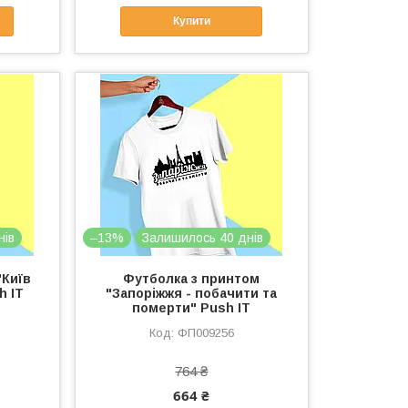
Купити
нів
–13%
Залишилось 40 днів
"Київ
Футболка з принтом
h IT
"Запоріжжя - побачити та
померти" Push IT
ФП009256
764 ₴
664 ₴