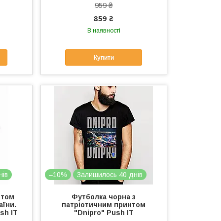
959 ₴
859 ₴
В наявності
Купити
нів
–10%
Залишилось 40 днів
нтом
Футболка чорна з
аїни.
патріотичним принтом
sh IT
"Dnipro" Push IT