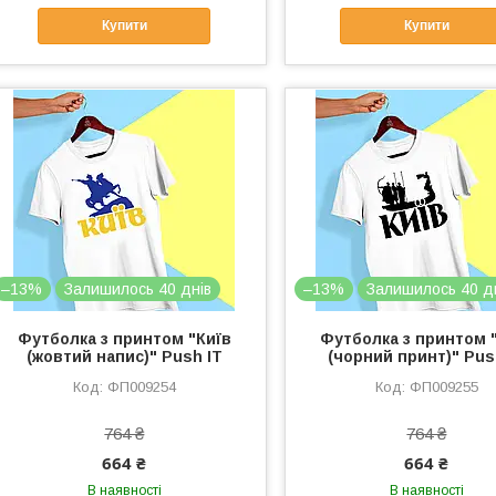
Купити
Купити
–13%
Залишилось 40 днів
–13%
Залишилось 40 д
Футболка з принтом "Київ
Футболка з принтом 
(жовтий напис)" Push IT
(чорний принт)" Pus
ФП009254
ФП009255
764 ₴
764 ₴
664 ₴
664 ₴
В наявності
В наявності