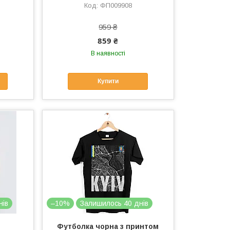
ФП009908
959 ₴
859 ₴
В наявності
Купити
нів
–10%
Залишилось 40 днів
Футболка чорна з принтом