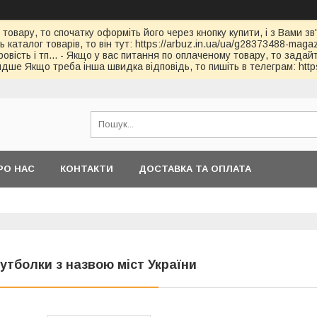
 товару, то спочатку оформіть його через кнопку купити, і з Вами з
каталог товарів, то він тут: https://arbuz.in.ua/ua/g28373488-magaz
овість і тп... - Якщо у вас питання по оплаченому товару, то зада
дше Якщо треба інша швидка відповідь, то пишіть в телеграм: https
РО НАС
КОНТАКТИ
ДОСТАВКА ТА ОПЛАТА
утболки з назвою міст України