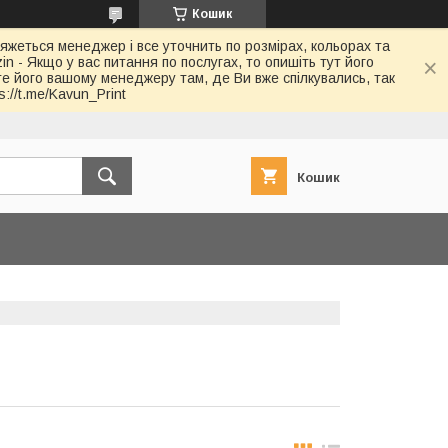
Кошик
в'яжеться менеджер і все уточнить по розмірах, кольорах та
in - Якщо у вас питання по послугах, то опишіть тут його
йте його вашому менеджеру там, де Ви вже спілкувались, так
://t.me/Kavun_Print
Кошик