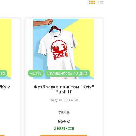
нів
–13%
Залишилось 40 днів
"Kyiv
Футболка з принтом "Kyiv"
Push IT
ФП009250
764 ₴
664 ₴
В наявності