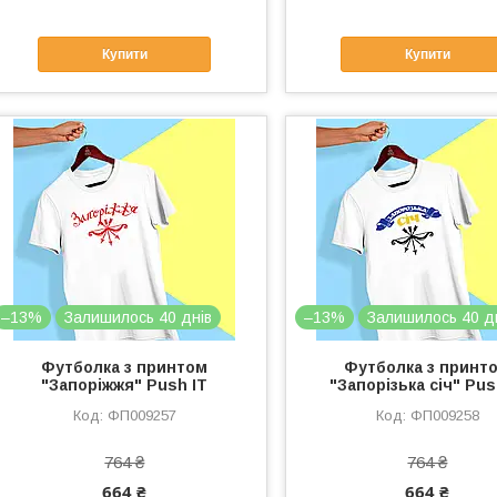
Купити
Купити
–13%
Залишилось 40 днів
–13%
Залишилось 40 д
Футболка з принтом
Футболка з принт
"Запоріжжя" Push IT
"Запорізька січ" Pus
ФП009257
ФП009258
764 ₴
764 ₴
664 ₴
664 ₴