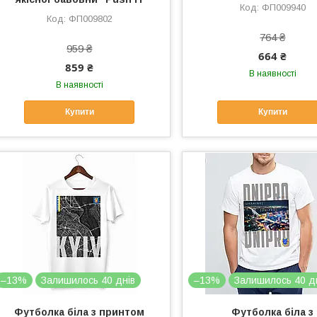
ФП009940
ФП009802
764 ₴
959 ₴
664 ₴
859 ₴
В наявності
В наявності
Купити
Купити
–13%
Залишилось 40 днів
–13%
Залишилось 40 д
Футболка біла з принтом
Футболка біла з