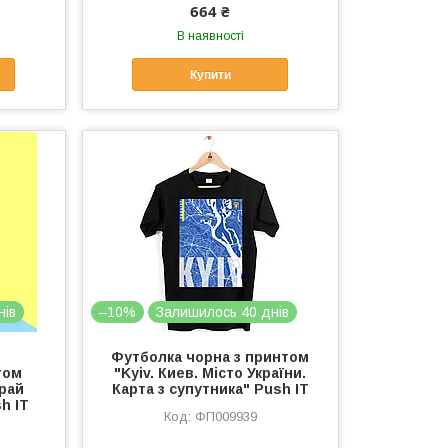
664 ₴
В наявності
Купити
нів
–10%
Залишилось 40 днів
Футболка чорна з принтом
том
"Kyiv. Киев. Місто України.
край
Карта з супутника" Push IT
h IT
ФП009939