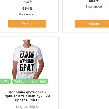
664 ₴
764 ₴
В наявності
664 ₴
В наявності
Купити
Купити
–13%
Залишилось 37 днів
Чоловіча футболка з
принтом "Самый лучший
брат" Push IT
ФП006142