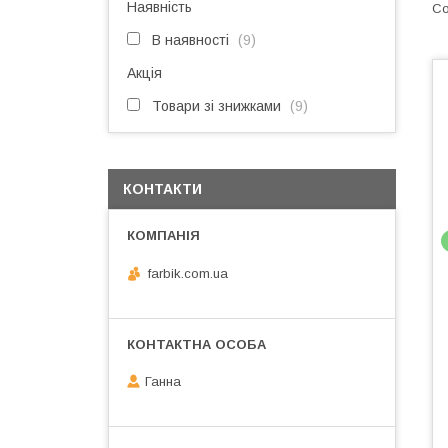
Наявність
В наявності
9
Акція
Товари зі знижками
9
КОНТАКТИ
farbik.com.ua
Ганна