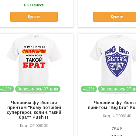
В наявності
Купити
Купити
–13%
Залишилось 37 днів
–13%
Залишилось 37 д
Чоловіча футболка з
Чоловіча футболка
принтом "Кому потрібні
принтом "Big bro" Pu
супергерої, коли є такий
ФП006140
брат" Push IT
ФП006139
764 ₴