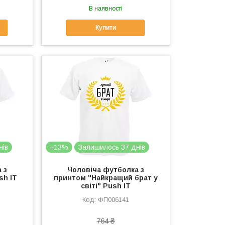
В наявності
Купити
нів
–13%
Залишилось 37 днів
 з
Чоловіча футболка з
sh IT
принтом "Найкращий брат у
світі" Push IT
ФП006141
764 ₴