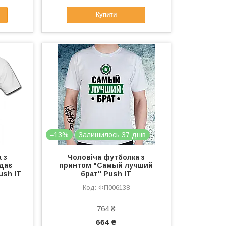
Купити
–13%
Залишилось 37 днів
 з
Чоловіча футболка з
дає
принтом "Самый лучший
ush IT
брат" Push IT
ФП006138
764 ₴
664 ₴