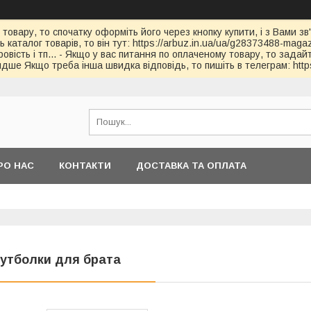
 товару, то спочатку оформіть його через кнопку купити, і з Вами з
каталог товарів, то він тут: https://arbuz.in.ua/ua/g28373488-magaz
овість і тп... - Якщо у вас питання по оплаченому товару, то зада
дше Якщо треба інша швидка відповідь, то пишіть в телеграм: https
РО НАС
КОНТАКТИ
ДОСТАВКА ТА ОПЛАТА
утболки для брата