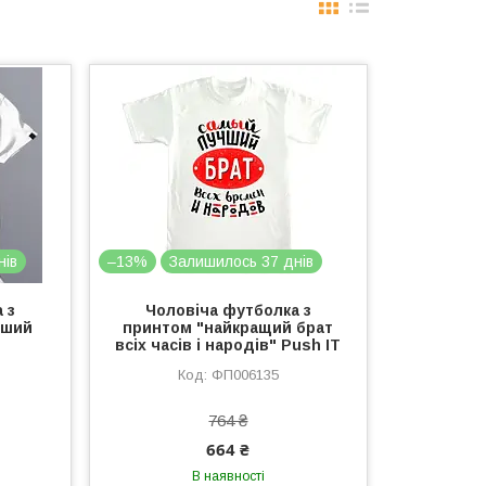
нів
–13%
Залишилось 37 днів
 з
Чоловіча футболка з
чший
принтом "найкращий брат
всіх часів і народів" Push IT
ФП006135
764 ₴
664 ₴
В наявності