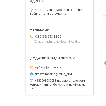
49018, вулиця Короленко, 3, 412
кабинет, Дніпро, Україна
+380 (66) 553-12-55
Краще пишіть: t.me/tipografiya_dp1
fop1sky@gmail.com
https://t.me/tipografiya_dp1
+380963080038 (краще в телеграм
одразу пишіть, бо макети приймаємо
там)