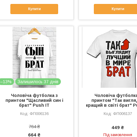
Купити
Купити
–13%
Залишилось 37 днів
Чоловіча футболка з
Чоловіча футболка
принтом "Щасливий син і
принтом "Так вигля
брат" Push IT
кращий в світі брат" P
ФП006136
ФП006137
764 ₴
449 ₴
664 ₴
Під замовлення