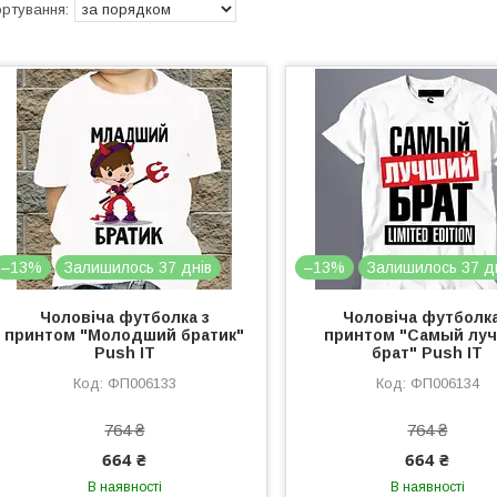
–13%
Залишилось 37 днів
–13%
Залишилось 37 д
Чоловіча футболка з
Чоловіча футболка
принтом "Молодший братик"
принтом "Самый лу
Push IT
брат" Push IT
ФП006133
ФП006134
764 ₴
764 ₴
664 ₴
664 ₴
В наявності
В наявності