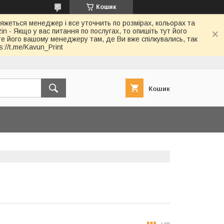
Кошик
в'яжеться менеджер і все уточнить по розмірах, кольорах та
in - Якщо у вас питання по послугах, то опишіть тут його
йте його вашому менеджеру там, де Ви вже спілкувались, так
://t.me/Kavun_Print
Кошик