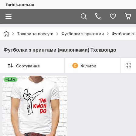
farbik.com.ua
Товари та послуги
Футболки з принтами
Футболки з
Футболки з принтами (малюнками) Тхеквондо
Сортування
0
Фільтри
–13%