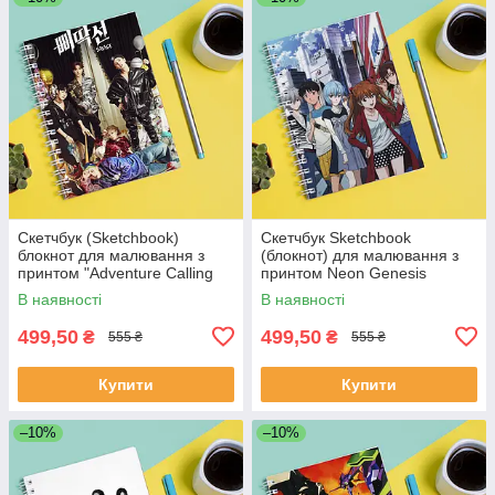
Скетчбук (Sketchbook)
Скетчбук Sketchbook
блокнот для малювання з
(блокнот) для малювання з
принтом "Adventure Calling
принтом Neon Genesis
Emotions A"
Evangelion Євангеліон нового
В наявності
В наявності
покоління EVA Єва 7
499,50
499,50
₴
₴
555 ₴
555 ₴
Купити
Купити
–10%
–10%