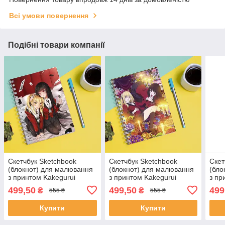
Всі умови повернення
Подібні товари компанії
Скетчбук Sketchbook
Скетчбук Sketchbook
Скет
(блокнот) для малювання
(блокнот) для малювання
(бло
з принтом Kakegurui
з принтом Kakegurui
з пр
Compulsive Gambler
Compulsive Gambler
Безу
499,50
499,50
499
₴
₴
555 ₴
555 ₴
Шалений азарт 7
Шалений азарт 8
Купити
Купити