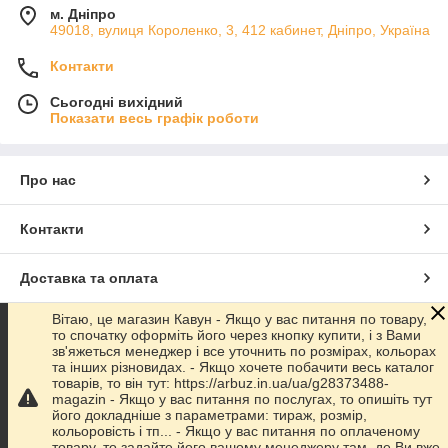
м. Дніпро
49018, вулиця Короленко, 3, 412 кабинет, Дніпро, Україна
Контакти
Сьогодні вихідний
Показати весь графік роботи
Про нас
Контакти
Доставка та оплата
Вітаю, це магазин Кавун - Якщо у вас питання по товару,
Графік роботи
то спочатку оформіть його через кнопку купити, і з Вами
зв'яжеться менеджер і все уточнить по розмірах, кольорах
та інших різновидах. - Якщо хочете побачити весь каталог
Повна версія сайту
товарів, то він тут: https://arbuz.in.ua/ua/g28373488-
magazin - Якщо у вас питання по послугах, то опишіть тут
його докладніше з параметрами: тираж, розмір,
Сайт створено на маркетплейсі
Prom.ua
кольоровість і тп... - Якщо у вас питання по оплаченому
товару, то задайте його вашому менеджеру там, де Ви вже