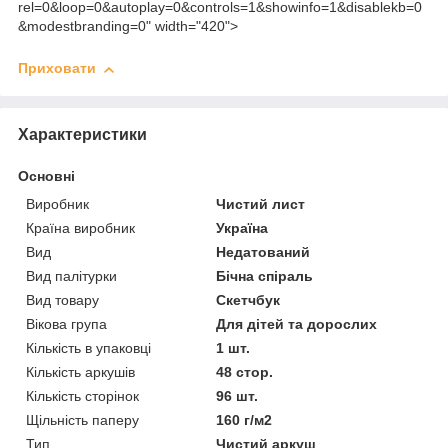
rel=0&loop=0&autoplay=0&controls=1&showinfo=1&disablekb=0
&modestbranding=0" width="420">
Приховати
Характеристики
Основні
Виробник
Чистий лист
Країна виробник
Україна
Вид
Недатований
Вид палітурки
Бічна спіраль
Вид товару
Скетчбук
Вікова група
Для дітей та дорослих
Кількість в упаковці
1 шт.
Кількість аркушів
48 стор.
Кількість сторінок
96 шт.
Щільність паперу
160 г/м2
Тип
Чистий аркуш