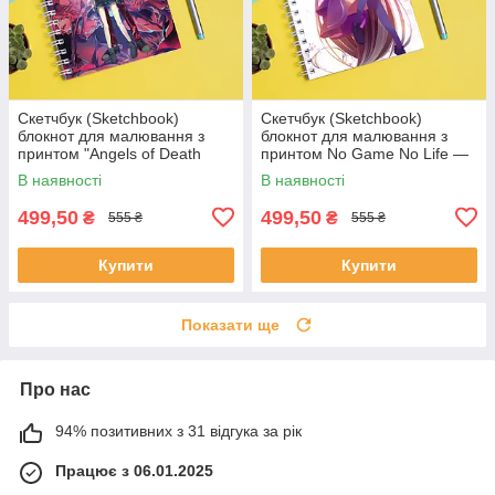
Скетчбук (Sketchbook)
Скетчбук (Sketchbook)
блокнот для малювання з
блокнот для малювання з
принтом "Angels of Death
принтом No Game No Life —
Ангел Кровопролиття"
Shiro
В наявності
В наявності
499,50
499,50
₴
₴
555 ₴
555 ₴
Купити
Купити
Показати ще
Про нас
94% позитивних з 31 відгука за рік
Працює з 06.01.2025