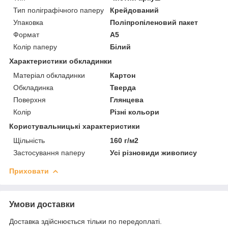
Тип поліграфічного паперу
Крейдований
Упаковка
Поліпропіленовий пакет
Формат
A5
Колір паперу
Білий
Характеристики обкладинки
Матеріал обкладинки
Картон
Обкладинка
Тверда
Поверхня
Глянцева
Колір
Різні кольори
Користувальницькі характеристики
Щільність
160 г/м2
Застосування паперу
Усі різновиди живопису
Приховати
Умови доставки
Доставка здійснюється тільки по передоплаті.