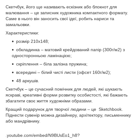
Скетчбук, його ще називають ескізник або блокнот для
малювання – це записник художника компактного формату.
Саме в нього він заносить свої ідеї, робить нариси та
замальовки.
Характеристики:
розмір 210х148;
обкладинка – матовий крейдований папір (300г/м2) з
односторонньою ламінацією;
скріплення – біла залізна пружина;
всередині – білий чисті листи (офсет 160г/м2);
48 аркушів.
Скетчбук – це сучасний помічник для людей, які шукають
яскраві, креативні форми розвитку особистості, які бажають
збагатити своє життя художніми образами.
Кращий подарунок для творчої людини – це Sketchbook.
Піднести сувенір можна дизайнеру, архітектору, письменнику
або мандрівнику.
.youtube.com/embed/N9BUsEo1_h8?