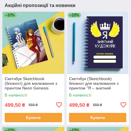
Акційні пропозиції та новинки
–10%
–10%
Скетчбук Sketchbook
Скетчбук (Sketchbook)
(блокнот) для малювання з
блокнот для малювання з
принтом Neon Genesis
принтом "Я – знатний
Evangelion Євангеліон нового
художник"
В наявності
В наявності
покоління EVA Єва 6
499,50
499,50
₴
₴
555 ₴
555 ₴
Купити
Купити
–10%
–10%