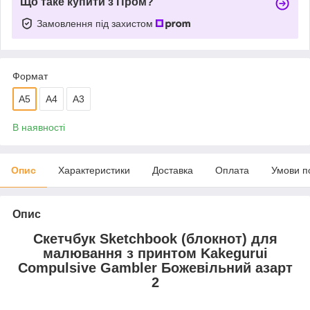
Що таке купити з Пром?
Замовлення під захистом
Формат
A5
A4
A3
В наявності
Опис
Характеристики
Доставка
Оплата
Умови п
Опис
Скетчбук Sketchbook (блокнот) для
малювання з принтом Kakegurui
Compulsive Gambler Божевільний азарт
2