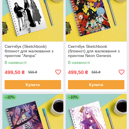
Скетчбук (Sketchbook)
Скетчбук Sketchbook
блокнот для малювання з
(блокнот) для малювання з
принтом "Aespa"
принтом Neon Genesis
Evangelion Євангеліон нового
В наявності
В наявності
покоління EVA Єва 8
499,50
499,50
₴
₴
555 ₴
555 ₴
Купити
Купити
–10%
–10%