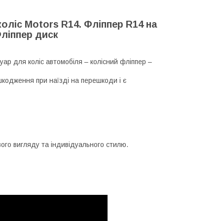
оліс Motors R14.
Фліппер R14 на
ліппер диск
уар для коліс автомобіля – колісний фліппер –
шкодження при наїзді на перешкоди і є
ого вигляду та індивідуального стилю.