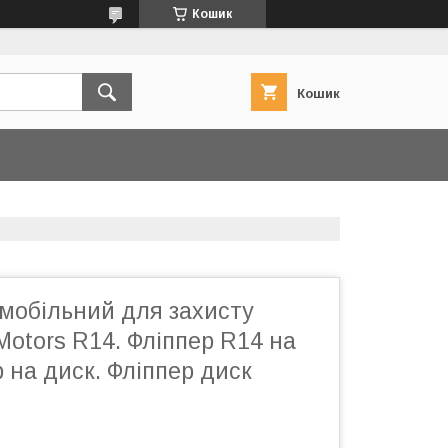
Кошик
Кошик
омобільний для захисту
 Motors R14. Фліппер R14 на
р на диск. Фліппер диск