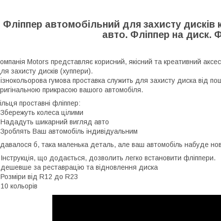
Фліппер автомобільний для захисту дисків к
авто.
Фліппер на диск.
Ф
омпанія Motors представляє корисний, якісний та креативний аксес
ля захисту дисків (хуппери).
ізнокольорова гумова проставка служить для захисту диска від по
ригінальною прикрасою вашого автомобіля.
ільця проставні фліппер:
 Збережуть колеса цілими
 Нададуть шикарний вигляд авто
 Зроблять Ваш автомобіль індивідуальним
давалося б, така маленька деталь, але ваш автомобіль набуде нов
 Інструкція, що додається, дозволить легко встановити фліппери.
 дешевше за реставрацію та відновлення диска
 Розміри від R12 до R23
 10 кольорів