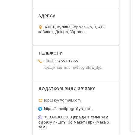
49018, вулиця Короленко, 3, 412
кабинет, Дніпро, Україна
+380 (66) 553-12-55
Краще пишіть: t.me/tipografiya_dp1
fop1sky@gmail.com
https://t.me/tipografiya_dp1
+380963080038 (краще в телеграм
одразу пишіть, бо макети приймаємо
там)