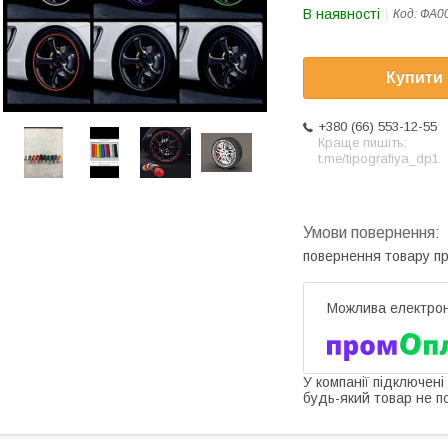
В наявності
Код:
ФА0
Купити
+380 (66) 553-12-55
Краще пишіть:
t.me/tipografiya_dp1
повернення товару п
У компанії підключені
будь-який товар не п