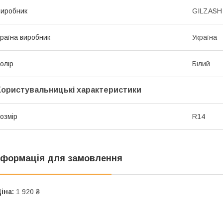
иробник
GILZASH
раїна виробник
Україна
олір
Білий
Користувальницькі характеристики
озмір
R14
нформація для замовлення
іна:
1 920 ₴