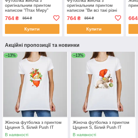
Футболка жіноча з
Футболка жіноча з
Жіно
оригінальним принтом
оригінальним принтом
прин
написом "Птах Миру"
написом "Ви всі такі різні
Чорний Push IT
але задовбали однаково"
764
764
664
₴
₴
864 ₴
864 ₴
Чорний Push IT
Купити
Купити
Акційні пропозиції та новинки
–13%
–13%
Жіноча футболка з принтом
Жіноча футболка з принтом
Цуценя S, Білий Push IT
Цуценя S, Білий Push IT
В наявності
В наявності