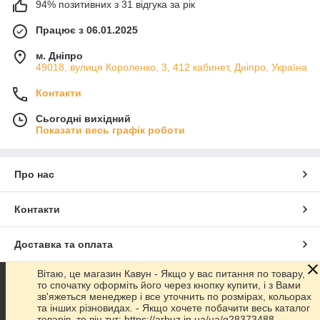
94% позитивних з 31 відгука за рік
Працює з 06.01.2025
м. Дніпро
49018, вулиця Короленко, 3, 412 кабинет, Дніпро, Україна
Контакти
Сьогодні вихідний
Показати весь графік роботи
Про нас
Контакти
Доставка та оплата
Вітаю, це магазин Кавун - Якщо у вас питання по товару,
Графік роботи
то спочатку оформіть його через кнопку купити, і з Вами
зв'яжеться менеджер і все уточнить по розмірах, кольорах
та інших різновидах. - Якщо хочете побачити весь каталог
Повна версія сайту
товарів, то він тут: https://arbuz.in.ua/ua/g28373488-