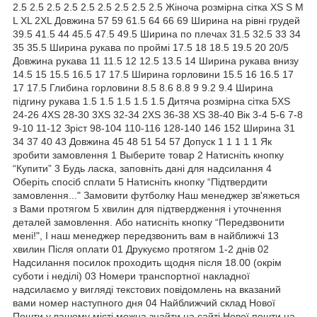
2.5 2.5 2.5 2.5 2.5 2.5 2.5 2.5 2.5 Жіноча розмірна сітка XS S M
L XL 2XL Довжина 57 59 61.5 64 66 69 Ширина на рівні грудей
39.5 41.5 44 45.5 47.5 49.5 Ширина по плечах 31.5 32.5 33 34
35 35.5 Ширина рукава по проймі 17.5 18 18.5 19.5 20 20/5
Довжина рукава 11 11.5 12 12.5 13.5 14 Ширина рукава внизу
14.5 15 15.5 16.5 17 17.5 Ширина горловини 15.5 16 16.5 17
17 17.5 Глибина горловини 8.5 8.6 8.8 9 9.2 9.4 Ширина
підгину рукава 1.5 1.5 1.5 1.5 1.5 Дитяча розмірна сітка 5XS
24-26 4XS 28-30 3XS 32-34 2XS 36-38 XS 38-40 Вік 3-4 5-6 7-8
9-10 11-12 Зріст 98-104 110-116 128-140 146 152 Ширина 31
34 37 40 43 Довжина 45 48 51 54 57 Допуск 1 1 1 1 1 Як
зробити замовлення 1 Выберите товар 2 Натисніть кнопку
“Купити” 3 Будь ласка, заповніть дані для надсилання 4
Оберіть спосіб сплати 5 Натисніть кнопку “Підтвердити
замовлення..." Замовити футболку Наш менеджер зв'яжеться
з Вами протягом 5 хвилин для підтвердження і уточнення
деталей замовлення. Або натисніть кнопку “Передзвонити
мені!", І наш менеджер передзвонить вам в найближчі 13
хвилин Після оплати 01 Друкуємо протягом 1-2 днів 02
Надсилання посилок проходить щодня після 18.00 (окрім
суботи і неділі) 03 Номери транспортної накладної
надсилаємо у вигляді текстових повідомлень на вказаний
вами номер наступного дня 04 Найближчий склад Нової
Пошти у вашому місті можна знайти на сайті Нової пошти на