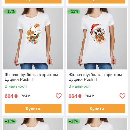
–13%
–13%
Жіноча футболка з принтом
Жіноча футболка з принтом
Цуценя Push IT
Цуценя Push IT
В наявності
В наявності
664
664
₴
₴
764 ₴
764 ₴
Купити
Купити
–13%
–13%