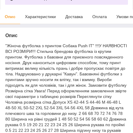
Опис
Характеристики
Доставка
Оплата
Умови п
Опис
"Жіноча футболка з принтом Собака Push IT" !!!У НАЯВНОСТІ
ВСІ РОЗМІРИ!!! Стильна брендова футболка із крутим
принтом. Футболка з бавовни для приємного повсякденного
носіння. Друк наноситься цифровим способом, тому принт
витримає велику кількість прань і добре пропускає повітря до
тіла. Надруковано у друкарні "Кавун". Бавовняні футболки з
принтами зручно носити як влітку, так і взимку. Вироби
підходять як для чоловіків, так і для жінок. Замовити футболку
Розмірна сітка Увага! Перед оформленням замовлення звірте
свої параметри з таблицею розмірів Переглянути сітку
Чоловіча розмірна сітка Допуск XS 42-44 S 44-46 M 46-48 L
48-50 XL 50-52 2XL 52-54 3XL 54-56 4XL 58 Довжина від кута
плечового шва та горловини до низу. 2 66 68 70 72 74 76 78
80 Ширина на рівні грудей 1 48 50 52 54 56 58 60 62 Довжина
рукава 0.5 19 20 21 22 23 24 25 26 Ширина рукава по проймі
0.5 21 22 23 24 25 26 27 28 Ширина підгину низу та рукавів