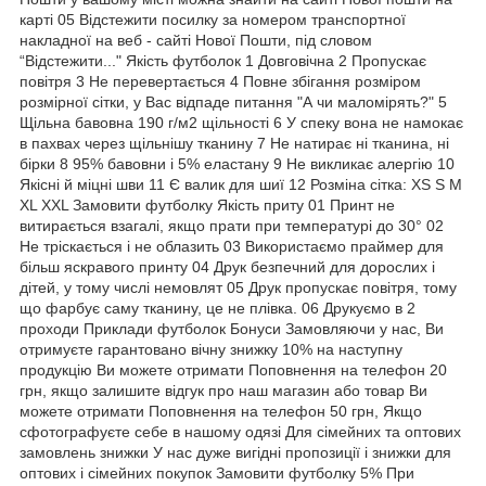
карті 05 Відстежити посилку за номером транспортної
накладної на веб - сайті Нової Пошти, під словом
“Відстежити..." Якість футболок 1 Довговічна 2 Пропускає
повітря 3 Не перевертається 4 Повне збігання розміром
розмірної сітки, у Вас відпаде питання "А чи маломірять?" 5
Щільна бавовна 190 г/м2 щільності 6 У спеку вона не намокає
в пахвах через щільнішу тканину 7 Не натирає ні тканина, ні
бірки 8 95% бавовни і 5% еластану 9 Не викликає алергію 10
Якісні й міцні шви 11 Є валик для шиї 12 Розміна сітка: XS S M
XL XXL Замовити футболку Якість приту 01 Принт не
витирається взагалі, якщо прати при температурі до 30° 02
Не тріскається і не облазить 03 Використаємо праймер для
більш яскравого принту 04 Друк безпечний для дорослих і
дітей, у тому числі немовлят 05 Друк пропускає повітря, тому
що фарбує саму тканину, це не плівка. 06 Друкуємо в 2
проходи Приклади футболок Бонуси Замовляючи у нас, Ви
отримуєте гарантовано вічну знижку 10% на наступну
продукцію Ви можете отримати Поповнення на телефон 20
грн, якщо залишите відгук про наш магазин або товар Ви
можете отримати Поповнення на телефон 50 грн, Якщо
сфотографуєте себе в нашому одязі Для сімейних та оптових
замовлень знижки У нас дуже вигідні пропозиції і знижки для
оптових і сімейних покупок Замовити футболку 5% При