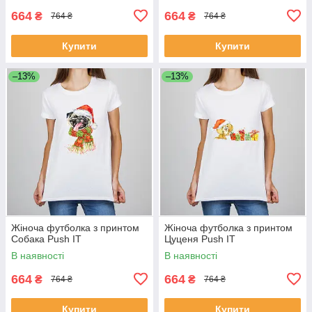
664
664
₴
₴
764 ₴
764 ₴
Купити
Купити
–13%
–13%
Жіноча футболка з принтом
Жіноча футболка з принтом
Собака Push IT
Цуценя Push IT
В наявності
В наявності
664
664
₴
₴
764 ₴
764 ₴
Купити
Купити