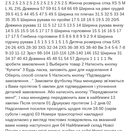
2.5 2.5 2.5 2.5 2.5 2.5 2.5 2.5 2.5 Жіноча розмірна сітка XS S M
L XL 2XL Довжина 57 59 61.5 64 66 69 Ширина на рівні грудей
39.5 41.5 44 45.5 47.5 49.5 Ширина по плечах 31.5 32.5 33 34
35 35.5 Ширина рукава по проймі 17.5 18 18.5 19.5 20 20/5
Довжина рукава 11 11.5 12 12.5 13.5 14 Ширина рукава внизу
14.5 15 15.5 16.5 17 17.5 Ширина горловини 15.5 16 16.5 17
17 17.5 Глибина горловини 8.5 8.6 8.8 9 9.2 9.4 Ширина
підгину рукава 1.5 1.5 1.5 1.5 1.5 Дитяча розмірна сітка 5XS
24-26 4XS 28-30 3XS 32-34 2XS 36-38 XS 38-40 Вік 3-4 5-6 7-8
9-10 11-12 Зріст 98-104 110-116 128-140 146 152 Ширина 31
34 37 40 43 Довжина 45 48 51 54 57 Допуск 1 1 1 1 1 Як
зробити замовлення 1 Выберите товар 2 Натисніть кнопку
“Купити” 3 Будь ласка, заповніть дані для надсилання 4
Оберіть спосіб сплати 5 Натисніть кнопку “Підтвердити
замовлення..." Замовити футболку Наш менеджер зв'яжеться
з Вами протягом 5 хвилин для підтвердження і уточнення
деталей замовлення. Або натисніть кнопку “Передзвонити
мені!", І наш менеджер передзвонить вам в найближчі 13
хвилин Після оплати 01 Друкуємо протягом 1-2 днів 02
Надсилання посилок проходить щодня після 18.00 (окрім
суботи і неділі) 03 Номери транспортної накладної
надсилаємо у вигляді текстових повідомлень на вказаний
вами номер наступного дня 04 Найближчий склад Нової
Пошти у вашому місті можна знайти на сайті Нової пошти на