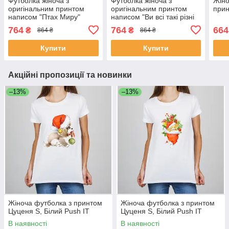
Футболка жіноча з
Футболка жіноча з
Жіно
оригінальним принтом
оригінальним принтом
прин
написом "Птах Миру"
написом "Ви всі такі різні
Чорний Push IT
але задовбали однаково"
764
764
664
₴
₴
864 ₴
864 ₴
Чорний Push IT
Купити
Купити
Акційні пропозиції та новинки
–13%
–13%
Жіноча футболка з принтом
Жіноча футболка з принтом
Цуценя S, Білий Push IT
Цуценя S, Білий Push IT
В наявності
В наявності