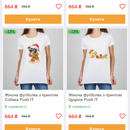
664
664
₴
₴
764 ₴
764 ₴
Купити
Купити
–13%
–13%
Жіноча футболка з принтом
Жіноча футболка з принтом
Собака Push IT
Цуценя Push IT
В наявності
В наявності
664
664
₴
₴
764 ₴
764 ₴
Купити
Купити