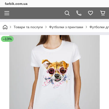
farbik.com.ua
Товари та послуги
Футболки з принтами
Футболки дл
–13%