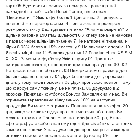
карті 05 Відстежити посилку за номером транспортної
накладної на веб - сайті Нової Пошти, під словом
“Відстежити..." Якість футболок 1 Довговічна 2 Пропускає
повітря 3 Не перевертається 4 Повне збігання розміром
розмірної сітки, у Вас відпаде питання "А чи маломірять?" 5
Щільна бавовна 190 г/м2 щільності 6 У спеку вона не намокає
в пахвах через щільнішу тканину 7 Не натирає ні тканина, ні
бірки 8 95% бавовни і 5% еластану 9 Не викликає алергію 10
Якісні й міцні шви 11 Є валик для шиї 12 Розміна сітка: XS S M
XL XXL Замовити футболку Якість приту 01 Принт не
витирається взагалі, якщо прати при температурі до 30° 02
Не тріскається і не облазить 03 Використаємо праймер для
більш яскравого принту 04 Друк безпечний для дорослих і
дітей, у тому числі немовлят 05 Друк пропускає повітря, тому
що фарбує саму тканину, це не плівка. 06 Друкуємо в 2
проходи Приклади футболок Бонуси Замовляючи у нас, Ви
отримуєте гарантовано вічну знижку 10% на наступну
продукцію Ви можете отримати Поповнення на телефон 20
грн, якщо залишите відгук про наш магазин або товар Ви
можете отримати Поповнення на телефон 50 грн, Якщо
сфотографуєте себе в нашому одязі Для сімейних та оптових
замовлень знижки У нас дуже вигідні пропозиції і знижки для
оптових і сімейних покупок Замовити футболку 5% При