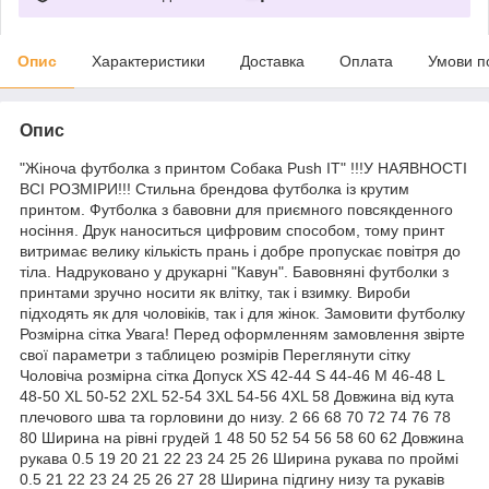
Опис
Характеристики
Доставка
Оплата
Умови п
Опис
"Жіноча футболка з принтом Собака Push IT" !!!У НАЯВНОСТІ
ВСІ РОЗМІРИ!!! Стильна брендова футболка із крутим
принтом. Футболка з бавовни для приємного повсякденного
носіння. Друк наноситься цифровим способом, тому принт
витримає велику кількість прань і добре пропускає повітря до
тіла. Надруковано у друкарні "Кавун". Бавовняні футболки з
принтами зручно носити як влітку, так і взимку. Вироби
підходять як для чоловіків, так і для жінок. Замовити футболку
Розмірна сітка Увага! Перед оформленням замовлення звірте
свої параметри з таблицею розмірів Переглянути сітку
Чоловіча розмірна сітка Допуск XS 42-44 S 44-46 M 46-48 L
48-50 XL 50-52 2XL 52-54 3XL 54-56 4XL 58 Довжина від кута
плечового шва та горловини до низу. 2 66 68 70 72 74 76 78
80 Ширина на рівні грудей 1 48 50 52 54 56 58 60 62 Довжина
рукава 0.5 19 20 21 22 23 24 25 26 Ширина рукава по проймі
0.5 21 22 23 24 25 26 27 28 Ширина підгину низу та рукавів