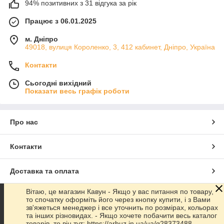
94% позитивних з 31 відгука за рік
Працює з 06.01.2025
м. Дніпро
49018, вулиця Короленко, 3, 412 кабинет, Дніпро, Україна
Контакти
Сьогодні вихідний
Показати весь графік роботи
Про нас
Контакти
Доставка та оплата
Вітаю, це магазин Кавун - Якщо у вас питання по товару,
Графік роботи
то спочатку оформіть його через кнопку купити, і з Вами
зв'яжеться менеджер і все уточнить по розмірах, кольорах
та інших різновидах. - Якщо хочете побачити весь каталог
Повна версія сайту
товарів, то він тут: https://arbuz.in.ua/ua/g28373488-