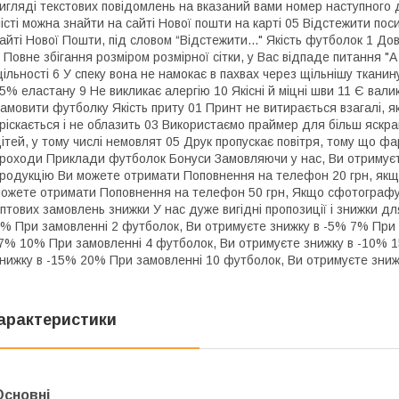
игляді текстових повідомлень на вказаний вами номер наступного
істі можна знайти на сайті Нової пошти на карті 05 Відстежити пос
айті Нової Пошти, під словом “Відстежити..." Якість футболок 1 До
 Повне збігання розміром розмірної сітки, у Вас відпаде питання "
ільності 6 У спеку вона не намокає в пахвах через щільнішу тканин
 5% еластану 9 Не викликає алергію 10 Якісні й міцні шви 11 Є вали
амовити футболку Якість приту 01 Принт не витирається взагалі, я
ріскається і не облазить 03 Використаємо праймер для більш яскр
ітей, у тому числі немовлят 05 Друк пропускає повітря, тому що фа
роходи Приклади футболок Бонуси Замовляючи у нас, Ви отримуєт
родукцію Ви можете отримати Поповнення на телефон 20 грн, якщо
ожете отримати Поповнення на телефон 50 грн, Якщо сфотографує
птових замовлень знижки У нас дуже вигідні пропозиції і знижки д
% При замовленні 2 футболок, Ви отримуєте знижку в -5% 7% При 
7% 10% При замовленні 4 футболок, Ви отримуєте знижку в -10% 
нижку в -15% 20% При замовленні 10 футболок, Ви отримуєте зниж
арактеристики
Основні