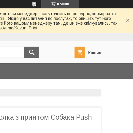
Кошик
в'яжеться менеджер і все уточнить по розмірах, кольорах та
in - Якщо у вас питання по послугах, то опишіть тут його
йте його вашому менеджеру там, де Ви вже спілкувались, так
://t.me/Kavun_Print
Кошик
олка з принтом Собака Push