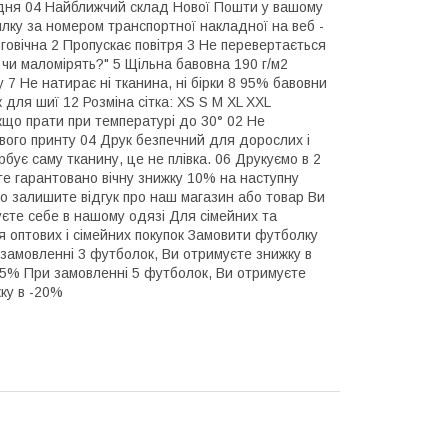
 дня 04 Найближчий склад Нової Пошти у вашому
илку за номером транспортної накладної на веб -
вговічна 2 Пропускає повітря 3 Не перевертається
А чи маломірять?" 5 Щільна бавовна 190 г/м2
у 7 Не натирає ні тканина, ні бірки 8 95% бавовни
к для шиї 12 Розміна сітка: XS S M XL XXL
кщо прати при температурі до 30° 02 Не
авого принту 04 Друк безпечний для дорослих і
рбує саму тканину, це не плівка. 06 Друкуємо в 2
е гарантовано вічну знижку 10% на наступну
 залишите відгук про наш магазин або товар Ви
те себе в нашому одязі Для сімейних та
ля оптових і сімейних покупок Замовити футболку
замовленні 3 футболок, Ви отримуєте знижку в
15% При замовленні 5 футболок, Ви отримуєте
ку в -20%