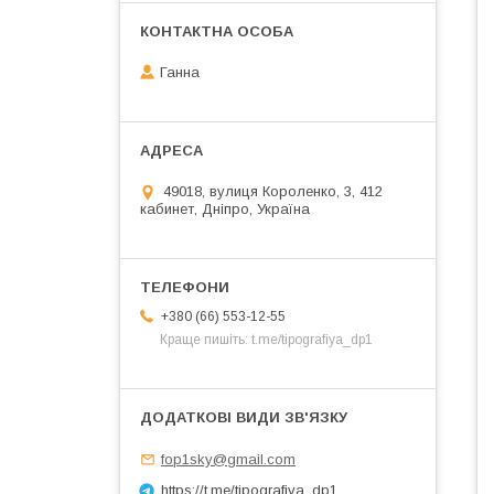
Ганна
49018, вулиця Короленко, 3, 412
кабинет, Дніпро, Україна
+380 (66) 553-12-55
Краще пишіть: t.me/tipografiya_dp1
fop1sky@gmail.com
https://t.me/tipografiya_dp1