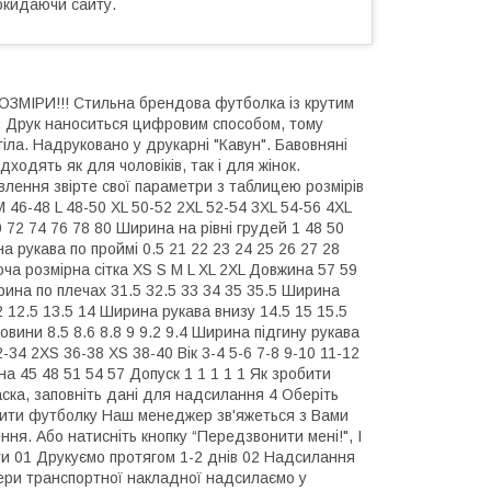
окидаючи сайту.
ОЗМІРИ!!! Стильна брендова футболка із крутим
. Друк наноситься цифровим способом, тому
тіла. Надруковано у друкарні "Кавун". Бавовняні
дходять як для чоловіків, так і для жінок.
лення звірте свої параметри з таблицею розмірів
M 46-48 L 48-50 XL 50-52 2XL 52-54 3XL 54-56 4XL
 72 74 76 78 80 Ширина на рівні грудей 1 48 50
а рукава по проймі 0.5 21 22 23 24 25 26 27 28
іноча розмірна сітка XS S M L XL 2XL Довжина 57 59
ирина по плечах 31.5 32.5 33 34 35 35.5 Ширина
2 12.5 13.5 14 Ширина рукава внизу 14.5 15 15.5
овини 8.5 8.6 8.8 9 9.2 9.4 Ширина підгину рукава
-34 2XS 36-38 XS 38-40 Вік 3-4 5-6 7-8 9-10 11-12
а 45 48 51 54 57 Допуск 1 1 1 1 1 Як зробити
аска, заповніть дані для надсилання 4 Оберіть
овити футболку Наш менеджер зв'яжеться з Вами
ня. Або натисніть кнопку “Передзвонити мені!", І
и 01 Друкуємо протягом 1-2 днів 02 Надсилання
мери транспортної накладної надсилаємо у