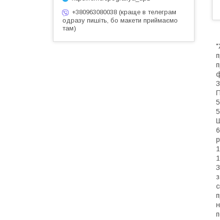
+380963080038 (краще в телеграм
одразу пишіть, бо макети приймаємо
там)
"
п
п
ф
З
П
5
5
Ш
6
р
1
1
З
з
с
п
н
п