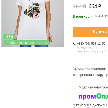
664 ₴
764 ₴
В наявності
Код:
ФП0
Купити
–13%
Залишилось
0
0
днів
0
0
0
0
0
0
+380 (66) 553-12-55
Краще пишіть:
t.me/tipografiya_dp1
повернення товару п
У компанії підключені