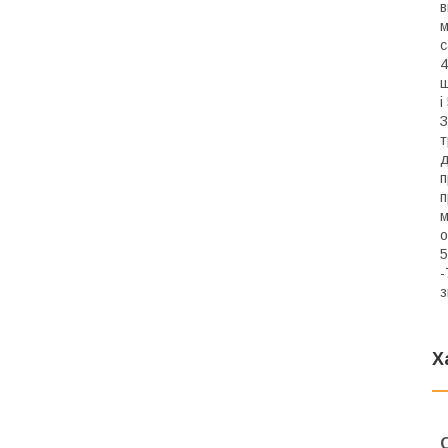
в
м
с
4
щ
і
З
т
д
п
п
м
о
5
-
з
Х