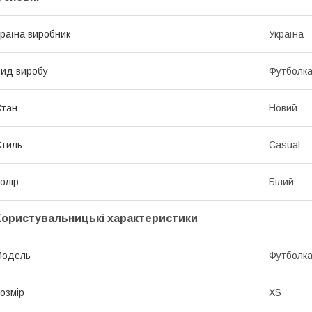
раїна виробник
Україна
ид виробу
Футболк
Стан
Новий
тиль
Casual
олір
Білий
Користувальницькі характеристики
Мoдель
Футболк
озмір
XS