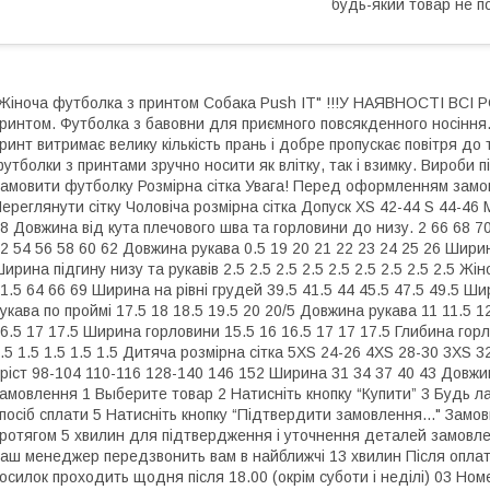
будь-який товар не п
Жіноча футболка з принтом Собака Push IT" !!!У НАЯВНОСТІ ВСІ Р
ринтом. Футболка з бавовни для приємного повсякденного носіння
ринт витримає велику кількість прань і добре пропускає повітря до 
утболки з принтами зручно носити як влітку, так і взимку. Вироби пі
амовити футболку Розмірна сітка Увага! Перед оформленням замов
ереглянути сітку Чоловіча розмірна сітка Допуск XS 42-44 S 44-46 
8 Довжина від кута плечового шва та горловини до низу. 2 66 68 70
2 54 56 58 60 62 Довжина рукава 0.5 19 20 21 22 23 24 25 26 Ширин
ирина підгину низу та рукавів 2.5 2.5 2.5 2.5 2.5 2.5 2.5 2.5 2.5 Ж
1.5 64 66 69 Ширина на рівні грудей 39.5 41.5 44 45.5 47.5 49.5 Ш
укава по проймі 17.5 18 18.5 19.5 20 20/5 Довжина рукава 11 11.5 1
6.5 17 17.5 Ширина горловини 15.5 16 16.5 17 17 17.5 Глибина горл
.5 1.5 1.5 1.5 1.5 Дитяча розмірна сітка 5XS 24-26 4XS 28-30 3XS 32
ріст 98-104 110-116 128-140 146 152 Ширина 31 34 37 40 43 Довжин
амовлення 1 Выберите товар 2 Натисніть кнопку “Купити” 3 Будь л
посіб сплати 5 Натисніть кнопку “Підтвердити замовлення..." Зам
ротягом 5 хвилин для підтвердження і уточнення деталей замовлен
аш менеджер передзвонить вам в найближчі 13 хвилин Після оплат
осилок проходить щодня після 18.00 (окрім суботи і неділі) 03 Но