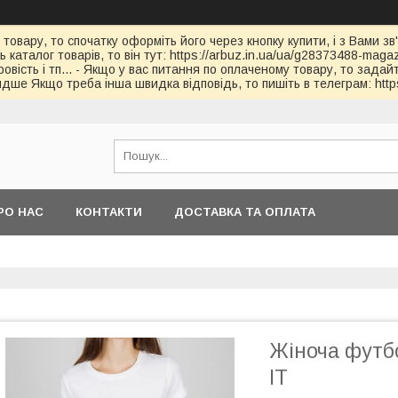
 товару, то спочатку оформіть його через кнопку купити, і з Вами з
каталог товарів, то він тут: https://arbuz.in.ua/ua/g28373488-magaz
овість і тп... - Якщо у вас питання по оплаченому товару, то зада
дше Якщо треба інша швидка відповідь, то пишіть в телеграм: https
РО НАС
КОНТАКТИ
ДОСТАВКА ТА ОПЛАТА
Жіноча футб
IT