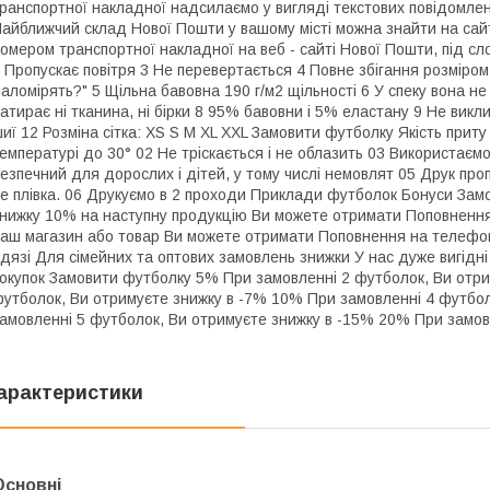
ранспортної накладної надсилаємо у вигляді текстових повідомле
айближчий склад Нової Пошти у вашому місті можна знайти на сайт
омером транспортної накладної на веб - сайті Нової Пошти, під сло
 Пропускає повітря 3 Не перевертається 4 Повне збігання розміром 
аломірять?" 5 Щільна бавовна 190 г/м2 щільності 6 У спеку вона не
атирає ні тканина, ні бірки 8 95% бавовни і 5% еластану 9 Не викли
иї 12 Розміна сітка: XS S M XL XXL Замовити футболку Якість приту
емпературі до 30° 02 Не тріскається і не облазить 03 Використаєм
езпечний для дорослих і дітей, у тому числі немовлят 05 Друк про
е плівка. 06 Друкуємо в 2 проходи Приклади футболок Бонуси Замо
нижку 10% на наступну продукцію Ви можете отримати Поповнення 
аш магазин або товар Ви можете отримати Поповнення на телефо
дязі Для сімейних та оптових замовлень знижки У нас дуже вигідні 
окупок Замовити футболку 5% При замовленні 2 футболок, Ви отри
утболок, Ви отримуєте знижку в -7% 10% При замовленні 4 футбо
амовленні 5 футболок, Ви отримуєте знижку в -15% 20% При замов
арактеристики
Основні