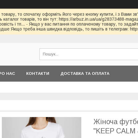
 товару, то спочатку оформіть його через кнопку купити, і з Вами з
каталог товарів, то він тут: https://arbuz.in.ua/ua/g28373488-magaz
овість і тп... - Якщо у вас питання по оплаченому товару, то зада
дше Якщо треба інша швидка відповідь, то пишіть в телеграм: https
РО НАС
КОНТАКТИ
ДОСТАВКА ТА ОПЛАТА
Жіноча футб
"KEEP CALM &