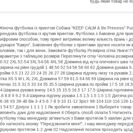
будь-який товар не п
Жіноча футболка із принтом Собака "KEEP CALM & Be Princess" Pu
рендова футболка із крутим принтом. Футболка з бавовни для при
ифровим способом, тому принт витримає велику кількість прань і д
рукарні "Кавун". Бавовняні футболки з принтами зручно носити як в
оловіків, так і для жінок. Замовити футболку Розмірна сітка Увага
араметри з таблицею розмірів Переглянути сітку Чоловіча розмірна 
0-52 2XL 52-54 3XL 54-56 4XL 58 Довжина від кута плечового шва та
ирина на рівні грудей 1 48 50 52 54 56 58 60 62 Довжина рукава 0
роймі 0.5 21 22 23 24 25 26 27 28 Ширина підгину низу та рукавів 2.5
ітка XS S M L XL 2XL Довжина 57 59 61.5 64 66 69 Ширина на рівні г
лечах 31.5 32.5 33 34 35 35.5 Ширина рукава по проймі 17.5 18 18.5
4 Ширина рукава внизу 14.5 15 15.5 16.5 17 17.5 Ширина горловини
.6 8.8 9 9.2 9.4 Ширина підгину рукава 1.5 1.5 1.5 1.5 1.5 Дитяча 
6-38 XS 38-40 Вік 3-4 5-6 7-8 9-10 11-12 Зріст 98-104 110-116 128
1 54 57 Допуск 1 1 1 1 1 Як зробити замовлення 1 Выберите товар 2
аповніть дані для надсилання 4 Оберіть спосіб сплати 5 Натисніть
утболку Наш менеджер зв'яжеться з Вами протягом 5 хвилин для 
бо натисніть кнопку “Передзвонити мені!", І наш менеджер передз
рукуємо протягом 1-2 днів 02 Надсилання посилок проходить щодня 