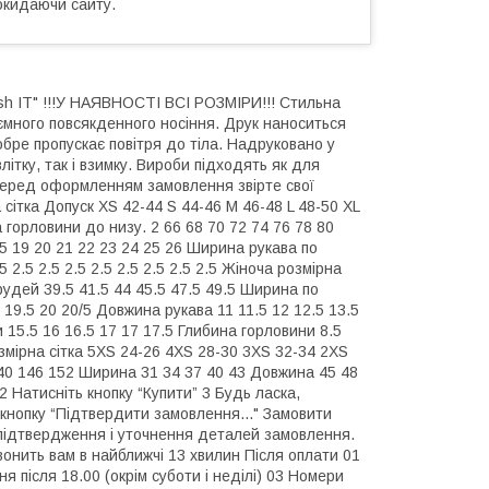
окидаючи сайту.
sh IT" !!!У НАЯВНОСТІ ВСІ РОЗМІРИ!!! Стильна
ємного повсякденного носіння. Друк наноситься
обре пропускає повітря до тіла. Надруковано у
літку, так і взимку. Вироби підходять як для
! Перед оформленням замовлення звірте свої
сітка Допуск XS 42-44 S 44-46 M 46-48 L 48-50 XL
 горловини до низу. 2 66 68 70 72 74 76 78 80
.5 19 20 21 22 23 24 25 26 Ширина рукава по
 2.5 2.5 2.5 2.5 2.5 2.5 2.5 2.5 Жіноча розмірна
рудей 39.5 41.5 44 45.5 47.5 49.5 Ширина по
 19.5 20 20/5 Довжина рукава 11 11.5 12 12.5 13.5
 15.5 16 16.5 17 17 17.5 Глибина горловини 8.5
розмірна сітка 5XS 24-26 4XS 28-30 3XS 32-34 2XS
-140 146 152 Ширина 31 34 37 40 43 Довжина 45 48
 Натисніть кнопку “Купити” 3 Будь ласка,
 кнопку “Підтвердити замовлення..." Замовити
підтвердження і уточнення деталей замовлення.
вонить вам в найближчі 13 хвилин Після оплати 01
після 18.00 (окрім суботи і неділі) 03 Номери