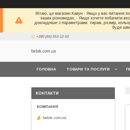
Вітаю, це магазин Кавун - Якщо у вас питання по
інших різновидах. - Якщо хочете побачити весь 
докладніше з параметрами: тираж, розмір, кольор
буде шви
+380 (66) 553-12-55
farbik.com.ua
ГОЛОВНА
ТОВАРИ ТА ПОСЛУГИ
П
КОНТАКТИ
farbik.com.ua