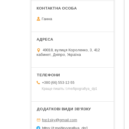
Ганна
49018, вулиця Короленко, 3, 412
кабинет, Дніпро, Україна
+380 (66) 553-12-55
Краще пишіть: t.me/tipografiya_dp1
fop1sky@gmail.com
https://t.me/tipografiya_dp1