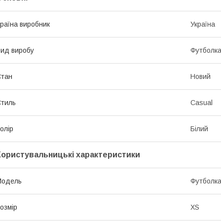
раїна виробник
Україна
ид виробу
Футболк
Стан
Новий
тиль
Casual
олір
Білий
Користувальницькі характеристики
Мoдель
Футболк
озмір
XS