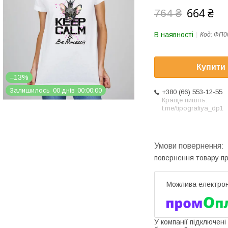
664 ₴
764 ₴
В наявності
Код:
ФП0
Купити
–13%
Залишилось
0
0
днів
0
0
0
0
0
0
+380 (66) 553-12-55
Краще пишіть:
t.me/tipografiya_dp1
повернення товару п
У компанії підключені