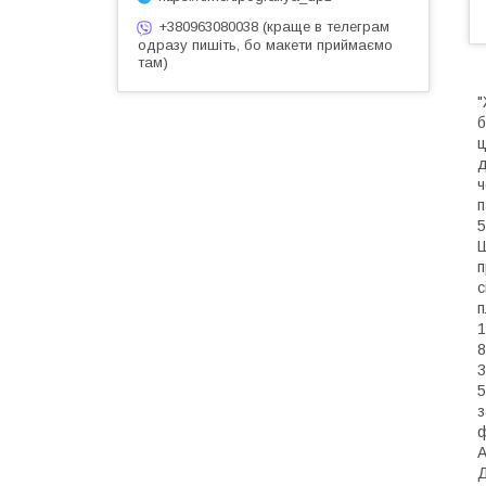
+380963080038 (краще в телеграм
одразу пишіть, бо макети приймаємо
там)
"
б
ц
д
ч
п
5
Ш
п
с
п
1
8
3
5
з
ф
А
Д