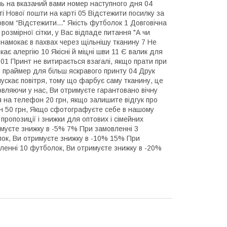
нь на вказаний вами номер наступного дня 04
і Нової пошти на карті 05 Відстежити посилку за
вом “Відстежити..." Якість футболок 1 Довговічна
розмірної сітки, у Вас відпаде питання "А чи
 намокає в пахвах через щільнішу тканину 7 Не
кає алергію 10 Якісні й міцні шви 11 Є валик для
 01 Принт не витирається взагалі, якщо прати при
о праймер для більш яскравого принту 04 Друк
пускає повітря, тому що фарбує саму тканину, це
вляючи у нас, Ви отримуєте гарантовано вічну
на телефон 20 грн, якщо залишите відгук про
н 50 грн, Якщо сфотографуєте себе в нашому
пропозиції і знижки для оптових і сімейних
муєте знижку в -5% 7% При замовленні 3
лок, Ви отримуєте знижку в -10% 15% При
ленні 10 футболок, Ви отримуєте знижку в -20%