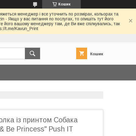
Кошик
в'яжеться менеджер і все уточнить по розмірах, кольорах та
in - Якщо у вас питання по послугах, то опишіть тут його
йте його вашому менеджеру там, де Ви вже спілкувались, так
://t.me/Kavun_Print
Кошик
олка із принтом Собака
 Be Princess" Push IT