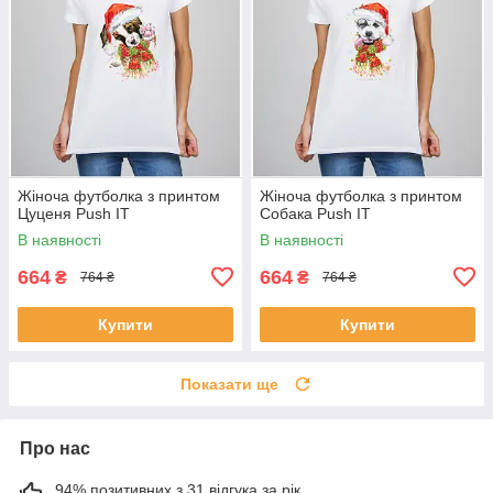
Жіноча футболка з принтом
Жіноча футболка з принтом
Цуценя Push IT
Собака Push IT
В наявності
В наявності
664
664
₴
₴
764 ₴
764 ₴
Купити
Купити
Показати ще
Про нас
94% позитивних з 31 відгука за рік