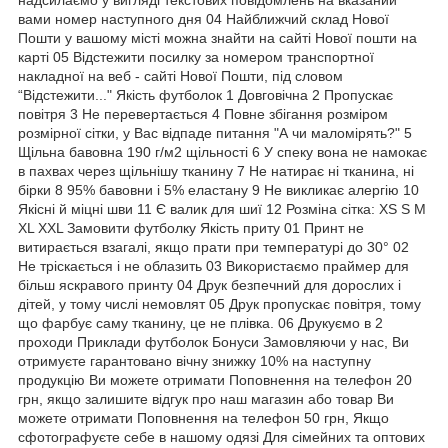
вами номер наступного дня 04 Найближчий склад Нової
Пошти у вашому місті можна знайти на сайті Нової пошти на
карті 05 Відстежити посилку за номером транспортної
накладної на веб - сайті Нової Пошти, під словом
“Відстежити..." Якість футболок 1 Довговічна 2 Пропускає
повітря 3 Не перевертається 4 Повне збігання розміром
розмірної сітки, у Вас відпаде питання "А чи маломірять?" 5
Щільна бавовна 190 г/м2 щільності 6 У спеку вона не намокає
в пахвах через щільнішу тканину 7 Не натирає ні тканина, ні
бірки 8 95% бавовни і 5% еластану 9 Не викликає алергію 10
Якісні й міцні шви 11 Є валик для шиї 12 Розміна сітка: XS S M
XL XXL Замовити футболку Якість приту 01 Принт не
витирається взагалі, якщо прати при температурі до 30° 02
Не тріскається і не облазить 03 Використаємо праймер для
більш яскравого принту 04 Друк безпечний для дорослих і
дітей, у тому числі немовлят 05 Друк пропускає повітря, тому
що фарбує саму тканину, це не плівка. 06 Друкуємо в 2
проходи Приклади футболок Бонуси Замовляючи у нас, Ви
отримуєте гарантовано вічну знижку 10% на наступну
продукцію Ви можете отримати Поповнення на телефон 20
грн, якщо залишите відгук про наш магазин або товар Ви
можете отримати Поповнення на телефон 50 грн, Якщо
сфотографуєте себе в нашому одязі Для сімейних та оптових