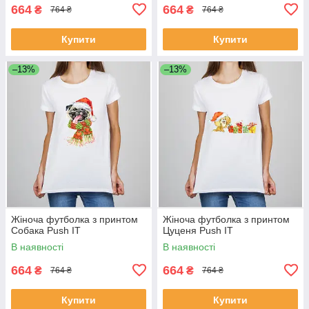
664
664
₴
₴
764 ₴
764 ₴
Купити
Купити
–13%
–13%
Жіноча футболка з принтом
Жіноча футболка з принтом
Собака Push IT
Цуценя Push IT
В наявності
В наявності
664
664
₴
₴
764 ₴
764 ₴
Купити
Купити