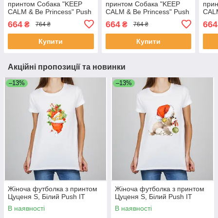
принтом Собака "KEEP
принтом Собака "KEEP
прин
CALM & Be Princess" Push
CALM & Be Princess" Push
CALM
IT
IT
IT
664
664
664
₴
₴
764 ₴
764 ₴
Купити
Купити
Акційні пропозиції та новинки
–13%
–13%
Жіноча футболка з принтом
Жіноча футболка з принтом
Цуценя S, Білий Push IT
Цуценя S, Білий Push IT
В наявності
В наявності