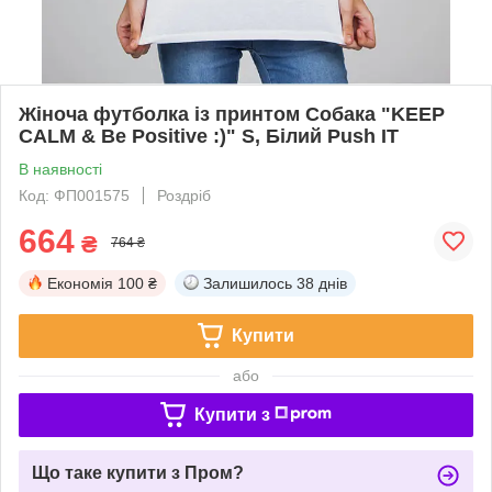
Жіноча футболка із принтом Собака "KEEP
CALM & Be Positive :)" S, Білий Push IT
В наявності
Код: ФП001575
Роздріб
664
₴
764 ₴
Економія
100 ₴
Залишилось
38 днів
Купити
або
Купити з
Що таке купити з Пром?