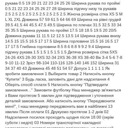
рукава 0.5 19 20 21 22 23 24 25 26 Ширина рукава по проймі
0.5 21 22 23 24 25 26 27 28 Ширина підгину низу та рукавів
2.5 2.5 2.5 2.5 2.5 2.5 2.5 2.5 2.5 Жіноча розмірна сітка XS S M
L XL 2XL Довжина 57 59 61.5 64 66 69 Ширина на рівні грудей
39.5 41.5 44 45.5 47.5 49.5 Ширина по плечах 31.5 32.5 33 34
35 35.5 Ширина рукава по проймі 17.5 18 18.5 19.5 20 20/5
Довжина рукава 11 11.5 12 12.5 13.5 14 Ширина рукава внизу
14.5 15 15.5 16.5 17 17.5 Ширина горловини 15.5 16 16.5 17
17 17.5 Глибина горловини 8.5 8.6 8.8 9 9.2 9.4 Ширина
підгину рукава 1.5 1.5 1.5 1.5 1.5 Дитяча розмірна сітка 5XS
24-26 4XS 28-30 3XS 32-34 2XS 36-38 XS 38-40 Вік 3-4 5-6 7-8
9-10 11-12 Зріст 98-104 110-116 128-140 146 152 Ширина 31
34 37 40 43 Довжина 45 48 51 54 57 Допуск 1 1 1 1 1 Як
зробити замовлення 1 Выберите товар 2 Натисніть кнопку
“Купити” 3 Будь ласка, заповніть дані для надсилання 4
Оберіть спосіб сплати 5 Натисніть кнопку “Підтвердити
замовлення..." Замовити футболку Наш менеджер зв'яжеться
з Вами протягом 5 хвилин для підтвердження і уточнення
деталей замовлення. Або натисніть кнопку “Передзвонити
мені!", І наш менеджер передзвонить вам в найближчі 13
хвилин Після оплати 01 Друкуємо протягом 1-2 днів 02
Надсилання посилок проходить щодня після 18.00 (окрім
суботи і неділі) 03 Номери транспортної накладної
надсилаємо у вигляді текстових повідомлень на вказаний