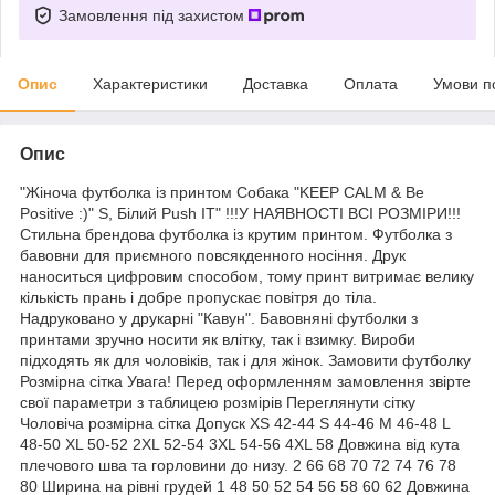
Замовлення під захистом
Опис
Характеристики
Доставка
Оплата
Умови п
Опис
"Жіноча футболка із принтом Собака "KEEP CALM & Be
Positive :)" S, Білий Push IT" !!!У НАЯВНОСТІ ВСІ РОЗМІРИ!!!
Стильна брендова футболка із крутим принтом. Футболка з
бавовни для приємного повсякденного носіння. Друк
наноситься цифровим способом, тому принт витримає велику
кількість прань і добре пропускає повітря до тіла.
Надруковано у друкарні "Кавун". Бавовняні футболки з
принтами зручно носити як влітку, так і взимку. Вироби
підходять як для чоловіків, так і для жінок. Замовити футболку
Розмірна сітка Увага! Перед оформленням замовлення звірте
свої параметри з таблицею розмірів Переглянути сітку
Чоловіча розмірна сітка Допуск XS 42-44 S 44-46 M 46-48 L
48-50 XL 50-52 2XL 52-54 3XL 54-56 4XL 58 Довжина від кута
плечового шва та горловини до низу. 2 66 68 70 72 74 76 78
80 Ширина на рівні грудей 1 48 50 52 54 56 58 60 62 Довжина