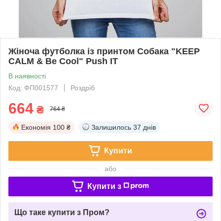
Жіноча футболка із принтом Собака "KEEP
CALM & Be Cool" Push IT
В наявності
Код: ФП001577
Роздріб
664
₴
764 ₴
Економія
100 ₴
Залишилось
37 днів
Купити
або
Купити з
Що таке купити з Пром?