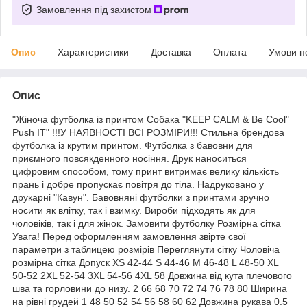
Замовлення під захистом
Опис
Характеристики
Доставка
Оплата
Умови п
Опис
"Жіноча футболка із принтом Собака "KEEP CALM & Be Cool"
Push IT" !!!У НАЯВНОСТІ ВСІ РОЗМІРИ!!! Стильна брендова
футболка із крутим принтом. Футболка з бавовни для
приємного повсякденного носіння. Друк наноситься
цифровим способом, тому принт витримає велику кількість
прань і добре пропускає повітря до тіла. Надруковано у
друкарні "Кавун". Бавовняні футболки з принтами зручно
носити як влітку, так і взимку. Вироби підходять як для
чоловіків, так і для жінок. Замовити футболку Розмірна сітка
Увага! Перед оформленням замовлення звірте свої
параметри з таблицею розмірів Переглянути сітку Чоловіча
розмірна сітка Допуск XS 42-44 S 44-46 M 46-48 L 48-50 XL
50-52 2XL 52-54 3XL 54-56 4XL 58 Довжина від кута плечового
шва та горловини до низу. 2 66 68 70 72 74 76 78 80 Ширина
на рівні грудей 1 48 50 52 54 56 58 60 62 Довжина рукава 0.5