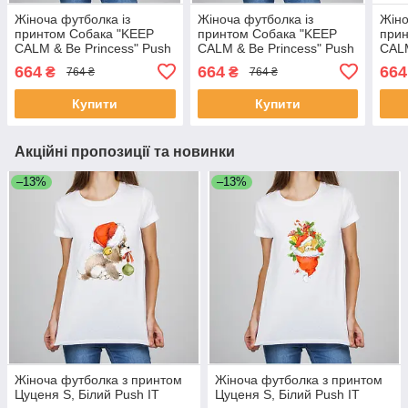
Жіноча футболка із
Жіноча футболка із
Жіно
принтом Собака "KEEP
принтом Собака "KEEP
прин
CALM & Be Princess" Push
CALM & Be Princess" Push
CALM
IT
IT
IT
664
664
664
₴
₴
764 ₴
764 ₴
Купити
Купити
Акційні пропозиції та новинки
–13%
–13%
Жіноча футболка з принтом
Жіноча футболка з принтом
Цуценя S, Білий Push IT
Цуценя S, Білий Push IT