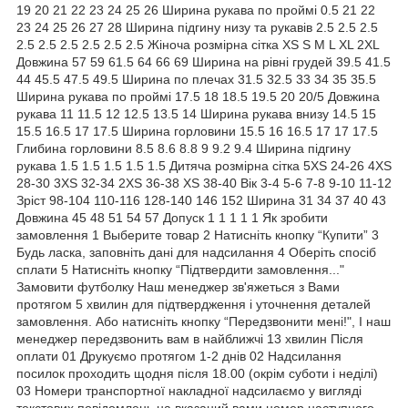
19 20 21 22 23 24 25 26 Ширина рукава по проймі 0.5 21 22
23 24 25 26 27 28 Ширина підгину низу та рукавів 2.5 2.5 2.5
2.5 2.5 2.5 2.5 2.5 2.5 Жіноча розмірна сітка XS S M L XL 2XL
Довжина 57 59 61.5 64 66 69 Ширина на рівні грудей 39.5 41.5
44 45.5 47.5 49.5 Ширина по плечах 31.5 32.5 33 34 35 35.5
Ширина рукава по проймі 17.5 18 18.5 19.5 20 20/5 Довжина
рукава 11 11.5 12 12.5 13.5 14 Ширина рукава внизу 14.5 15
15.5 16.5 17 17.5 Ширина горловини 15.5 16 16.5 17 17 17.5
Глибина горловини 8.5 8.6 8.8 9 9.2 9.4 Ширина підгину
рукава 1.5 1.5 1.5 1.5 1.5 Дитяча розмірна сітка 5XS 24-26 4XS
28-30 3XS 32-34 2XS 36-38 XS 38-40 Вік 3-4 5-6 7-8 9-10 11-12
Зріст 98-104 110-116 128-140 146 152 Ширина 31 34 37 40 43
Довжина 45 48 51 54 57 Допуск 1 1 1 1 1 Як зробити
замовлення 1 Выберите товар 2 Натисніть кнопку “Купити” 3
Будь ласка, заповніть дані для надсилання 4 Оберіть спосіб
сплати 5 Натисніть кнопку “Підтвердити замовлення..."
Замовити футболку Наш менеджер зв'яжеться з Вами
протягом 5 хвилин для підтвердження і уточнення деталей
замовлення. Або натисніть кнопку “Передзвонити мені!", І наш
менеджер передзвонить вам в найближчі 13 хвилин Після
оплати 01 Друкуємо протягом 1-2 днів 02 Надсилання
посилок проходить щодня після 18.00 (окрім суботи і неділі)
03 Номери транспортної накладної надсилаємо у вигляді
текстових повідомлень на вказаний вами номер наступного