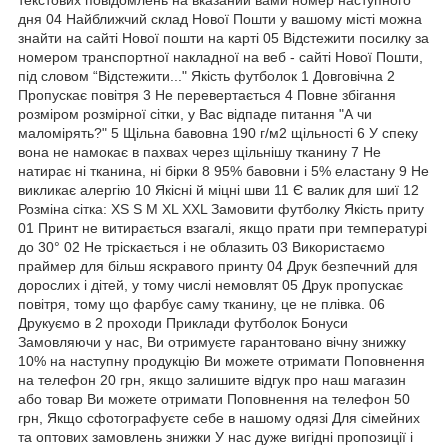
дня 04 Найближчий склад Нової Пошти у вашому місті можна
знайти на сайті Нової пошти на карті 05 Відстежити посилку за
номером транспортної накладної на веб - сайті Нової Пошти,
під словом “Відстежити..." Якість футболок 1 Довговічна 2
Пропускає повітря 3 Не перевертається 4 Повне збігання
розміром розмірної сітки, у Вас відпаде питання "А чи
маломірять?" 5 Щільна бавовна 190 г/м2 щільності 6 У спеку
вона не намокає в пахвах через щільнішу тканину 7 Не
натирає ні тканина, ні бірки 8 95% бавовни і 5% еластану 9 Не
викликає алергію 10 Якісні й міцні шви 11 Є валик для шиї 12
Розміна сітка: XS S M XL XXL Замовити футболку Якість приту
01 Принт не витирається взагалі, якщо прати при температурі
до 30° 02 Не тріскається і не облазить 03 Використаємо
праймер для більш яскравого принту 04 Друк безпечний для
дорослих і дітей, у тому числі немовлят 05 Друк пропускає
повітря, тому що фарбує саму тканину, це не плівка. 06
Друкуємо в 2 проходи Приклади футболок Бонуси
Замовляючи у нас, Ви отримуєте гарантовано вічну знижку
10% на наступну продукцію Ви можете отримати Поповнення
на телефон 20 грн, якщо залишите відгук про наш магазин
або товар Ви можете отримати Поповнення на телефон 50
грн, Якщо сфотографуєте себе в нашому одязі Для сімейних
та оптових замовлень знижки У нас дуже вигідні пропозиції і