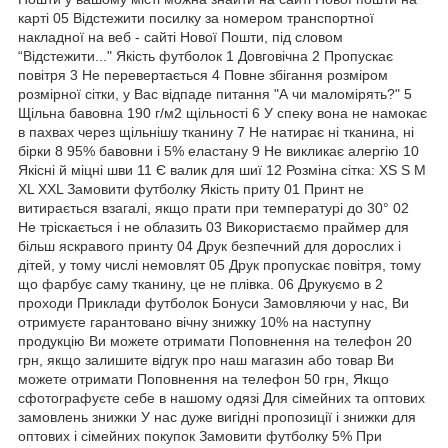
карті 05 Відстежити посилку за номером транспортної
накладної на веб - сайті Нової Пошти, під словом
“Відстежити..." Якість футболок 1 Довговічна 2 Пропускає
повітря 3 Не перевертається 4 Повне збігання розміром
розмірної сітки, у Вас відпаде питання "А чи маломірять?" 5
Щільна бавовна 190 г/м2 щільності 6 У спеку вона не намокає
в пахвах через щільнішу тканину 7 Не натирає ні тканина, ні
бірки 8 95% бавовни і 5% еластану 9 Не викликає алергію 10
Якісні й міцні шви 11 Є валик для шиї 12 Розміна сітка: XS S M
XL XXL Замовити футболку Якість приту 01 Принт не
витирається взагалі, якщо прати при температурі до 30° 02
Не тріскається і не облазить 03 Використаємо праймер для
більш яскравого принту 04 Друк безпечний для дорослих і
дітей, у тому числі немовлят 05 Друк пропускає повітря, тому
що фарбує саму тканину, це не плівка. 06 Друкуємо в 2
проходи Приклади футболок Бонуси Замовляючи у нас, Ви
отримуєте гарантовано вічну знижку 10% на наступну
продукцію Ви можете отримати Поповнення на телефон 20
грн, якщо залишите відгук про наш магазин або товар Ви
можете отримати Поповнення на телефон 50 грн, Якщо
сфотографуєте себе в нашому одязі Для сімейних та оптових
замовлень знижки У нас дуже вигідні пропозиції і знижки для
оптових і сімейних покупок Замовити футболку 5% При