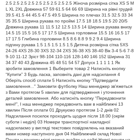
2.5 2.5 2.5 2.5 2.5 2.5 2.5 2.5 2.5 Жіноча розмірна сітка XS S M
L XL 2XL Довжина 57 59 61.5 64 66 69 Ширина на рівні грудей
39.5 41.5 44 45.5 47.5 49.5 Ширина по плечах 31.5 32.5 33 34
35 35.5 Ширина рукава по проймі 17.5 18 18.5 19.5 20 20/5
Довжина рукава 11 11.5 12 12.5 13.5 14 Ширина рукава внизу
14.5 15 15.5 16.5 17 17.5 Ширина горловини 15.5 16 16.5 17
17 17.5 Глибина горловини 8.5 8.6 8.8 9 9.2 9.4 Ширина
підгину рукава 1.5 1.5 1.5 1.5 1.5 Дитяча розмірна сітка 5XS
24-26 4XS 28-30 3XS 32-34 2XS 36-38 XS 38-40 Вік 3-4 5-6 7-8
9-10 11-12 Зріст 98-104 110-116 128-140 146 152 Ширина 31
34 37 40 43 Довжина 45 48 51 54 57 Допуск 1 1 1 1 1 Як
зробити замовлення 1 Выберите товар 2 Натисніть кнопку
“Купити” 3 Будь ласка, заповніть дані для надсилання 4
Оберіть спосіб сплати 5 Натисніть кнопку “Підтвердити
замовлення..." Замовити футболку Наш менеджер зв'яжеться
з Вами протягом 5 хвилин для підтвердження і уточнення
деталей замовлення. Або натисніть кнопку “Передзвонити
мені!", І наш менеджер передзвонить вам в найближчі 13
хвилин Після оплати 01 Друкуємо протягом 1-2 днів 02
Надсилання посилок проходить щодня після 18.00 (окрім
суботи і неділі) 03 Номери транспортної накладної
надсилаємо у вигляді текстових повідомлень на вказаний
вами номер наступного дня 04 Найближчий склад Нової
Пошти у вашому місті можна знайти на сайті Нової пошти на