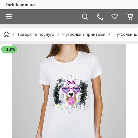
farbik.com.ua
Товари та послуги
Футболки з принтами
Футболки дл
–13%