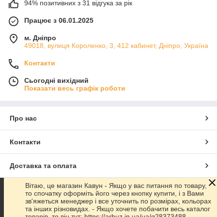
94% позитивних з 31 відгука за рік
Працює з 06.01.2025
м. Дніпро
49018, вулиця Короленко, 3, 412 кабинет, Дніпро, Україна
Контакти
Сьогодні вихідний
Показати весь графік роботи
Про нас
Контакти
Доставка та оплата
Вітаю, це магазин Кавун - Якщо у вас питання по товару,
Графік роботи
то спочатку оформіть його через кнопку купити, і з Вами
зв'яжеться менеджер і все уточнить по розмірах, кольорах
та інших різновидах. - Якщо хочете побачити весь каталог
Повна версія сайту
товарів, то він тут: https://arbuz.in.ua/ua/g28373488-