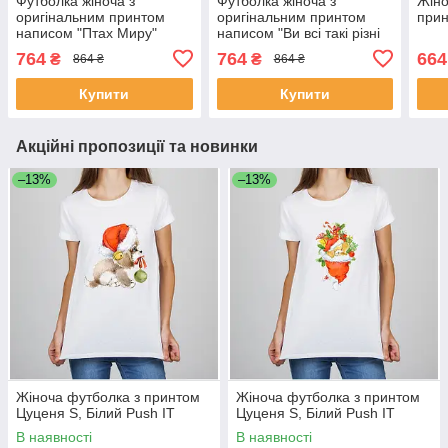
Футболка жіноча з
Футболка жіноча з
Жіно
оригінальним принтом
оригінальним принтом
прин
написом "Птах Миру"
написом "Ви всі такі різні
Чорний Push IT
але задовбали однаково"
764
764
664
₴
₴
864 ₴
864 ₴
Чорний Push IT
Купити
Купити
Акційні пропозиції та новинки
–13%
–13%
Жіноча футболка з принтом
Жіноча футболка з принтом
Цуценя S, Білий Push IT
Цуценя S, Білий Push IT
В наявності
В наявності