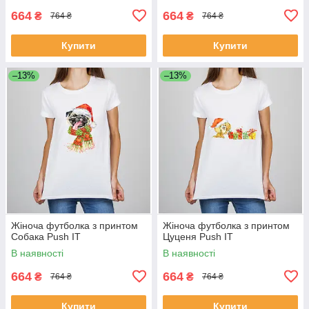
664
664
₴
₴
764 ₴
764 ₴
Купити
Купити
–13%
–13%
Жіноча футболка з принтом
Жіноча футболка з принтом
Собака Push IT
Цуценя Push IT
В наявності
В наявності
664
664
₴
₴
764 ₴
764 ₴
Купити
Купити