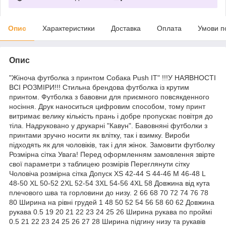
Опис
Характеристики
Доставка
Оплата
Умови п
Опис
"Жіноча футболка з принтом Собака Push IT" !!!У НАЯВНОСТІ
ВСІ РОЗМІРИ!!! Стильна брендова футболка із крутим
принтом. Футболка з бавовни для приємного повсякденного
носіння. Друк наноситься цифровим способом, тому принт
витримає велику кількість прань і добре пропускає повітря до
тіла. Надруковано у друкарні "Кавун". Бавовняні футболки з
принтами зручно носити як влітку, так і взимку. Вироби
підходять як для чоловіків, так і для жінок. Замовити футболку
Розмірна сітка Увага! Перед оформленням замовлення звірте
свої параметри з таблицею розмірів Переглянути сітку
Чоловіча розмірна сітка Допуск XS 42-44 S 44-46 M 46-48 L
48-50 XL 50-52 2XL 52-54 3XL 54-56 4XL 58 Довжина від кута
плечового шва та горловини до низу. 2 66 68 70 72 74 76 78
80 Ширина на рівні грудей 1 48 50 52 54 56 58 60 62 Довжина
рукава 0.5 19 20 21 22 23 24 25 26 Ширина рукава по проймі
0.5 21 22 23 24 25 26 27 28 Ширина підгину низу та рукавів