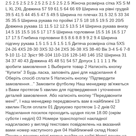
2.5 2.5 2.5 2.5 2.5 2.5 2.5 2.5 2.5 Жіноча розмірна сітка XS S M
L XL 2XL Довжина 57 59 61.5 64 66 69 Ширина на рівні грудей
39.5 41.5 44 45.5 47.5 49.5 Ширина по плечах 31.5 32.5 33 34
35 35.5 Ширина рукава по проймі 17.5 18 18.5 19.5 20 20/5
Довжина рукава 11 11.5 12 12.5 13.5 14 Ширина рукава внизу
14.5 15 15.5 16.5 17 17.5 Ширина горловини 15.5 16 16.5 17
17 17.5 Глибина горловини 8.5 8.6 8.8 9 9.2 9.4 Ширина
підгину рукава 1.5 1.5 1.5 1.5 1.5 Дитяча розмірна сітка 5XS
24-26 4XS 28-30 3XS 32-34 2XS 36-38 XS 38-40 Вік 3-4 5-6 7-8
9-10 11-12 Зріст 98-104 110-116 128-140 146 152 Ширина 31
34 37 40 43 Довжина 45 48 51 54 57 Допуск 1 1 1 1 1 Як
зробити замовлення 1 Выберите товар 2 Натисніть кнопку
“Купити” 3 Будь ласка, заповніть дані для надсилання 4
Оберіть спосіб сплати 5 Натисніть кнопку “Підтвердити
замовлення..." Замовити футболку Наш менеджер зв'яжеться
з Вами протягом 5 хвилин для підтвердження і уточнення
деталей замовлення. Або натисніть кнопку “Передзвонити
мені!", І наш менеджер передзвонить вам в найближчі 13
хвилин Після оплати 01 Друкуємо протягом 1-2 днів 02
Надсилання посилок проходить щодня після 18.00 (окрім
суботи і неділі) 03 Номери транспортної накладної
надсилаємо у вигляді текстових повідомлень на вказаний
вами номер наступного дня 04 Найближчий склад Нової
Пошти у вашому місті можна знайти на сайті Нової пошти на