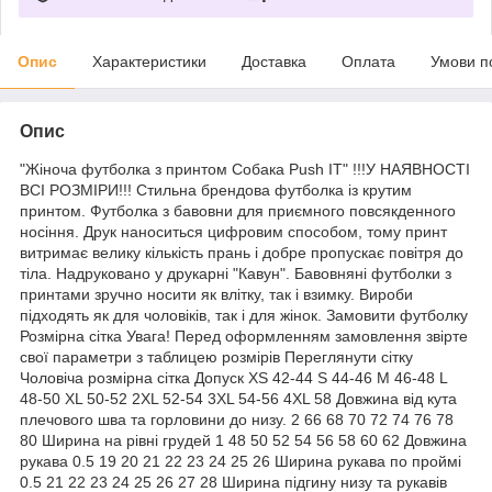
Опис
Характеристики
Доставка
Оплата
Умови п
Опис
"Жіноча футболка з принтом Собака Push IT" !!!У НАЯВНОСТІ
ВСІ РОЗМІРИ!!! Стильна брендова футболка із крутим
принтом. Футболка з бавовни для приємного повсякденного
носіння. Друк наноситься цифровим способом, тому принт
витримає велику кількість прань і добре пропускає повітря до
тіла. Надруковано у друкарні "Кавун". Бавовняні футболки з
принтами зручно носити як влітку, так і взимку. Вироби
підходять як для чоловіків, так і для жінок. Замовити футболку
Розмірна сітка Увага! Перед оформленням замовлення звірте
свої параметри з таблицею розмірів Переглянути сітку
Чоловіча розмірна сітка Допуск XS 42-44 S 44-46 M 46-48 L
48-50 XL 50-52 2XL 52-54 3XL 54-56 4XL 58 Довжина від кута
плечового шва та горловини до низу. 2 66 68 70 72 74 76 78
80 Ширина на рівні грудей 1 48 50 52 54 56 58 60 62 Довжина
рукава 0.5 19 20 21 22 23 24 25 26 Ширина рукава по проймі
0.5 21 22 23 24 25 26 27 28 Ширина підгину низу та рукавів