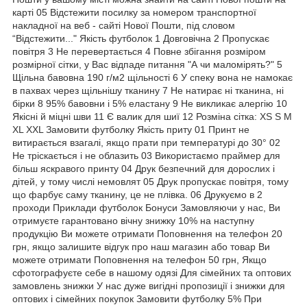
карті 05 Відстежити посилку за номером транспортної
накладної на веб - сайті Нової Пошти, під словом
“Відстежити..." Якість футболок 1 Довговічна 2 Пропускає
повітря 3 Не перевертається 4 Повне збігання розміром
розмірної сітки, у Вас відпаде питання "А чи маломірять?" 5
Щільна бавовна 190 г/м2 щільності 6 У спеку вона не намокає
в пахвах через щільнішу тканину 7 Не натирає ні тканина, ні
бірки 8 95% бавовни і 5% еластану 9 Не викликає алергію 10
Якісні й міцні шви 11 Є валик для шиї 12 Розміна сітка: XS S M
XL XXL Замовити футболку Якість приту 01 Принт не
витирається взагалі, якщо прати при температурі до 30° 02
Не тріскається і не облазить 03 Використаємо праймер для
більш яскравого принту 04 Друк безпечний для дорослих і
дітей, у тому числі немовлят 05 Друк пропускає повітря, тому
що фарбує саму тканину, це не плівка. 06 Друкуємо в 2
проходи Приклади футболок Бонуси Замовляючи у нас, Ви
отримуєте гарантовано вічну знижку 10% на наступну
продукцію Ви можете отримати Поповнення на телефон 20
грн, якщо залишите відгук про наш магазин або товар Ви
можете отримати Поповнення на телефон 50 грн, Якщо
сфотографуєте себе в нашому одязі Для сімейних та оптових
замовлень знижки У нас дуже вигідні пропозиції і знижки для
оптових і сімейних покупок Замовити футболку 5% При