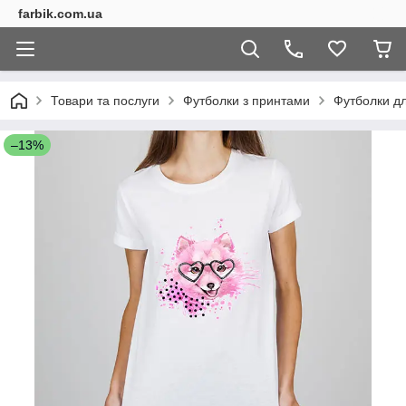
farbik.com.ua
Товари та послуги
Футболки з принтами
Футболки дл
–13%