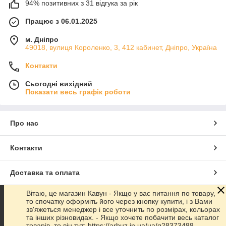
94% позитивних з 31 відгука за рік
Працює з 06.01.2025
м. Дніпро
49018, вулиця Короленко, 3, 412 кабинет, Дніпро, Україна
Контакти
Сьогодні вихідний
Показати весь графік роботи
Про нас
Контакти
Доставка та оплата
Вітаю, це магазин Кавун - Якщо у вас питання по товару,
Графік роботи
то спочатку оформіть його через кнопку купити, і з Вами
зв'яжеться менеджер і все уточнить по розмірах, кольорах
та інших різновидах. - Якщо хочете побачити весь каталог
Повна версія сайту
товарів, то він тут: https://arbuz.in.ua/ua/g28373488-