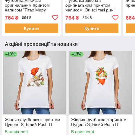
Футболка жіноча з
Футболка жіноча з
Жіно
оригінальним принтом
оригінальним принтом
прин
написом "Птах Миру"
написом "Ви всі такі різні
Чорний Push IT
але задовбали однаково"
764
764
664
₴
₴
864 ₴
864 ₴
Чорний Push IT
Купити
Купити
Акційні пропозиції та новинки
–13%
–13%
Жіноча футболка з принтом
Жіноча футболка з принтом
Цуценя S, Білий Push IT
Цуценя S, Білий Push IT
В наявності
В наявності