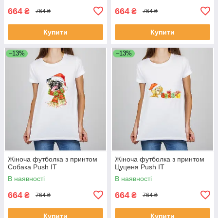
664
664
₴
₴
764 ₴
764 ₴
Купити
Купити
–13%
–13%
Жіноча футболка з принтом
Жіноча футболка з принтом
Собака Push IT
Цуценя Push IT
В наявності
В наявності
664
664
₴
₴
764 ₴
764 ₴
Купити
Купити