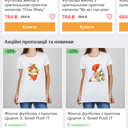
Футболка жіноча з
Футболка жіноча з
Жіно
оригінальним принтом
оригінальним принтом
прин
написом "Птах Миру"
написом "Ви всі такі різні
Чорний Push IT
але задовбали однаково"
764
764
664
₴
₴
864 ₴
864 ₴
Чорний Push IT
Купити
Купити
Акційні пропозиції та новинки
–13%
–13%
Жіноча футболка з принтом
Жіноча футболка з принтом
Цуценя S, Білий Push IT
Цуценя S, Білий Push IT
В наявності
В наявності