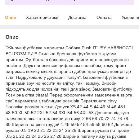
Опис
Характеристики
Доставка
Оплата
Умови п
Опис
"Жіноча футболка з принтом Собака Push IT" !!!У НАЯВНОСТІ
ВСІ РОЗМІРИ!!! Стильна брендова футболка із крутим
принтом. Футболка з бавовни для приємного повсякденного
носіння. Друк наноситься цифровим способом, тому принт
витримає велику кількість прань і добре пропускає повітря до
тіла. Надруковано у друкарні "Кавун". Бавовняні футболки з
принтами зручно носити як влітку, так і взимку. Вироби
підходять як для чоловіків, так і для жінок. Замовити футболку
Розмірна сітка Увага! Перед оформленням замовлення звірте
свої параметри з таблицею розмірів Переглянути сітку
Чоловіча розмірна сітка Допуск XS 42-44 S 44-46 M 46-48 L
48-50 XL 50-52 2XL 52-54 3XL 54-56 4XL 58 Довжина від кута
плечового шва та горловини до низу. 2 66 68 70 72 74 76 78
80 Ширина на рівні грудей 1 48 50 52 54 56 58 60 62 Довжина
рукава 0.5 19 20 21 22 23 24 25 26 Ширина рукава по проймі
0.5 21 22 23 24 25 26 27 28 Ширина підгину низу та рукавів