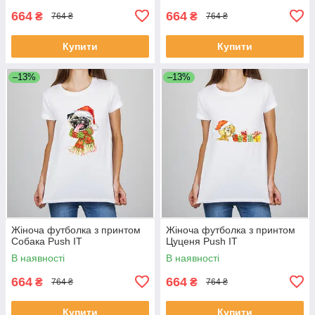
664
664
₴
₴
764 ₴
764 ₴
Купити
Купити
–13%
–13%
Жіноча футболка з принтом
Жіноча футболка з принтом
Собака Push IT
Цуценя Push IT
В наявності
В наявності
664
664
₴
₴
764 ₴
764 ₴
Купити
Купити