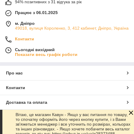
94% позитивних з 31 відгука за рік
Працює з 06.01.2025
м. Дніпро
49018, вулиця Короленко, 3, 412 кабинет, Дніпро, Україна
Контакти
Сьогодні вихідний
Показати весь графік роботи
Про нас
Контакти
Доставка та оплата
Вітаю, це магазин Кавун - Якщо у вас питання по товару,
Графік роботи
то спочатку оформіть його через кнопку купити, і з Вами
зв'яжеться менеджер і все уточнить по розмірах, кольорах
та інших різновидах. - Якщо хочете побачити весь каталог
Повна версія сайту
товарів, то він тут: https://arbuz.in.ua/ua/g28373488-