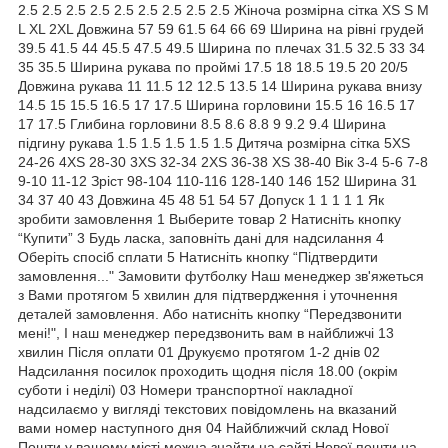
2.5 2.5 2.5 2.5 2.5 2.5 2.5 2.5 2.5 Жіноча розмірна сітка XS S M
L XL 2XL Довжина 57 59 61.5 64 66 69 Ширина на рівні грудей
39.5 41.5 44 45.5 47.5 49.5 Ширина по плечах 31.5 32.5 33 34
35 35.5 Ширина рукава по проймі 17.5 18 18.5 19.5 20 20/5
Довжина рукава 11 11.5 12 12.5 13.5 14 Ширина рукава внизу
14.5 15 15.5 16.5 17 17.5 Ширина горловини 15.5 16 16.5 17
17 17.5 Глибина горловини 8.5 8.6 8.8 9 9.2 9.4 Ширина
підгину рукава 1.5 1.5 1.5 1.5 1.5 Дитяча розмірна сітка 5XS
24-26 4XS 28-30 3XS 32-34 2XS 36-38 XS 38-40 Вік 3-4 5-6 7-8
9-10 11-12 Зріст 98-104 110-116 128-140 146 152 Ширина 31
34 37 40 43 Довжина 45 48 51 54 57 Допуск 1 1 1 1 1 Як
зробити замовлення 1 Выберите товар 2 Натисніть кнопку
“Купити” 3 Будь ласка, заповніть дані для надсилання 4
Оберіть спосіб сплати 5 Натисніть кнопку “Підтвердити
замовлення..." Замовити футболку Наш менеджер зв'яжеться
з Вами протягом 5 хвилин для підтвердження і уточнення
деталей замовлення. Або натисніть кнопку “Передзвонити
мені!", І наш менеджер передзвонить вам в найближчі 13
хвилин Після оплати 01 Друкуємо протягом 1-2 днів 02
Надсилання посилок проходить щодня після 18.00 (окрім
суботи і неділі) 03 Номери транспортної накладної
надсилаємо у вигляді текстових повідомлень на вказаний
вами номер наступного дня 04 Найближчий склад Нової
Пошти у вашому місті можна знайти на сайті Нової пошти на