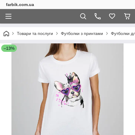
farbik.com.ua
Товари та послуги
Футболки з принтами
Футболки дл
–13%