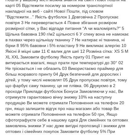
карті 05 Відстежити посилку за номером транспортної
накладної на веб - сайті Нової Пошти, під словом
“Відстежити..." Якість футболок 1 Довговічна 2 Пропускає
повітря 3 Не перевертається 4 Повне збігання розміром
розмірної сітки, у Вас відпаде питання "А чи маломірять?" 5
Щільна бавовна 190 г/м2 щільності 6 У спеку вона не намокає
в пахвах через щільнішу тканину 7 Не натирає ні тканина, ні
бірки 8 95% бавовни і 5% еластану 9 Не викликає алергію 10
Якісні й міцні шви 11 Є валик для шиї 12 Розміна сітка: XS S M
XL XXL Замовити футболку Якість приту 01 Принт не
витирається взагалі, якщо прати при температурі до 30° 02
Не тріскається і не облазить 03 Використаємо праймер для
більш яскравого принту 04 Друк безпечний для дорослих і
дітей, у тому числі немовлят 05 Друк пропускає повітря, тому
що фарбує саму тканину, це не плівка. 06 Друкуємо в 2
проходи Приклади футболок Бонуси Замовляючи у нас, Ви
отримуєте гарантовано вічну знижку 10% на наступну
продукцію Ви можете отримати Поповнення на телефон 20
грн, якщо залишите відгук про наш магазин або товар Ви
можете отримати Поповнення на телефон 50 грн, Якщо
сфотографуєте себе в нашому одязі Для сімейних та оптових
замовлень знижки У нас дуже вигідні пропозиції і знижки для
оптових і сімейних покупок Замовити футболку 5% При