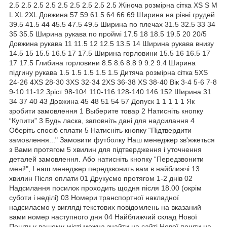
2.5 2.5 2.5 2.5 2.5 2.5 2.5 2.5 2.5 Жіноча розмірна сітка XS S M
L XL 2XL Довжина 57 59 61.5 64 66 69 Ширина на рівні грудей
39.5 41.5 44 45.5 47.5 49.5 Ширина по плечах 31.5 32.5 33 34
35 35.5 Ширина рукава по проймі 17.5 18 18.5 19.5 20 20/5
Довжина рукава 11 11.5 12 12.5 13.5 14 Ширина рукава внизу
14.5 15 15.5 16.5 17 17.5 Ширина горловини 15.5 16 16.5 17
17 17.5 Глибина горловини 8.5 8.6 8.8 9 9.2 9.4 Ширина
підгину рукава 1.5 1.5 1.5 1.5 1.5 Дитяча розмірна сітка 5XS
24-26 4XS 28-30 3XS 32-34 2XS 36-38 XS 38-40 Вік 3-4 5-6 7-8
9-10 11-12 Зріст 98-104 110-116 128-140 146 152 Ширина 31
34 37 40 43 Довжина 45 48 51 54 57 Допуск 1 1 1 1 1 Як
зробити замовлення 1 Выберите товар 2 Натисніть кнопку
“Купити” 3 Будь ласка, заповніть дані для надсилання 4
Оберіть спосіб сплати 5 Натисніть кнопку “Підтвердити
замовлення..." Замовити футболку Наш менеджер зв'яжеться
з Вами протягом 5 хвилин для підтвердження і уточнення
деталей замовлення. Або натисніть кнопку “Передзвонити
мені!", І наш менеджер передзвонить вам в найближчі 13
хвилин Після оплати 01 Друкуємо протягом 1-2 днів 02
Надсилання посилок проходить щодня після 18.00 (окрім
суботи і неділі) 03 Номери транспортної накладної
надсилаємо у вигляді текстових повідомлень на вказаний
вами номер наступного дня 04 Найближчий склад Нової
Пошти у вашому місті можна знайти на сайті Нової пошти на