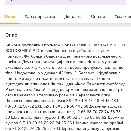
Опис
Характеристики
Доставка
Оплата
Умови п
Опис
"Жіноча футболка з принтом Собака Push IT" !!!У НАЯВНОСТІ
ВСІ РОЗМІРИ!!! Стильна брендова футболка із крутим
принтом. Футболка з бавовни для приємного повсякденного
носіння. Друк наноситься цифровим способом, тому принт
витримає велику кількість прань і добре пропускає повітря до
тіла. Надруковано у друкарні "Кавун". Бавовняні футболки з
принтами зручно носити як влітку, так і взимку. Вироби
підходять як для чоловіків, так і для жінок. Замовити футболку
Розмірна сітка Увага! Перед оформленням замовлення звірте
свої параметри з таблицею розмірів Переглянути сітку
Чоловіча розмірна сітка Допуск XS 42-44 S 44-46 M 46-48 L
48-50 XL 50-52 2XL 52-54 3XL 54-56 4XL 58 Довжина від кута
плечового шва та горловини до низу. 2 66 68 70 72 74 76 78
80 Ширина на рівні грудей 1 48 50 52 54 56 58 60 62 Довжина
рукава 0.5 19 20 21 22 23 24 25 26 Ширина рукава по проймі
0.5 21 22 23 24 25 26 27 28 Ширина підгину низу та рукавів