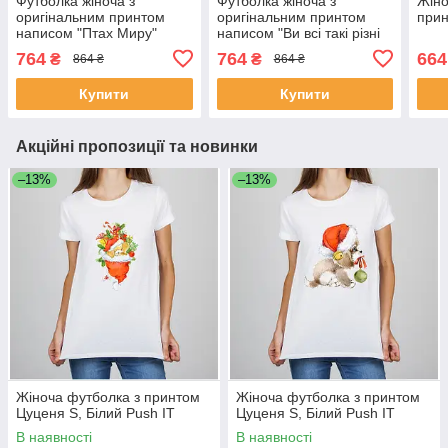
Футболка жіноча з
Футболка жіноча з
Жіно
оригінальним принтом
оригінальним принтом
прин
написом "Птах Миру"
написом "Ви всі такі різні
Чорний Push IT
але задовбали однаково"
764
764
664
₴
₴
864 ₴
864 ₴
Чорний Push IT
Купити
Купити
Акційні пропозиції та новинки
–13%
–13%
Жіноча футболка з принтом
Жіноча футболка з принтом
Цуценя S, Білий Push IT
Цуценя S, Білий Push IT
В наявності
В наявності