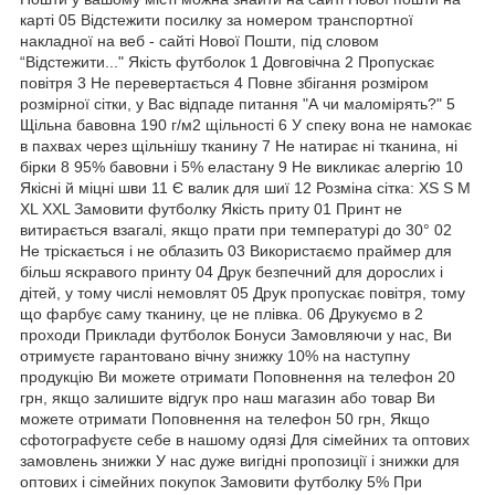
карті 05 Відстежити посилку за номером транспортної
накладної на веб - сайті Нової Пошти, під словом
“Відстежити..." Якість футболок 1 Довговічна 2 Пропускає
повітря 3 Не перевертається 4 Повне збігання розміром
розмірної сітки, у Вас відпаде питання "А чи маломірять?" 5
Щільна бавовна 190 г/м2 щільності 6 У спеку вона не намокає
в пахвах через щільнішу тканину 7 Не натирає ні тканина, ні
бірки 8 95% бавовни і 5% еластану 9 Не викликає алергію 10
Якісні й міцні шви 11 Є валик для шиї 12 Розміна сітка: XS S M
XL XXL Замовити футболку Якість приту 01 Принт не
витирається взагалі, якщо прати при температурі до 30° 02
Не тріскається і не облазить 03 Використаємо праймер для
більш яскравого принту 04 Друк безпечний для дорослих і
дітей, у тому числі немовлят 05 Друк пропускає повітря, тому
що фарбує саму тканину, це не плівка. 06 Друкуємо в 2
проходи Приклади футболок Бонуси Замовляючи у нас, Ви
отримуєте гарантовано вічну знижку 10% на наступну
продукцію Ви можете отримати Поповнення на телефон 20
грн, якщо залишите відгук про наш магазин або товар Ви
можете отримати Поповнення на телефон 50 грн, Якщо
сфотографуєте себе в нашому одязі Для сімейних та оптових
замовлень знижки У нас дуже вигідні пропозиції і знижки для
оптових і сімейних покупок Замовити футболку 5% При