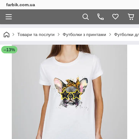
farbik.com.ua
Товари та послуги
Футболки з принтами
Футболки дл
–13%