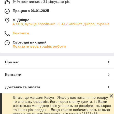
94% позитивних з 31 відгука за рік
Працює з 06.01.2025
м. Дніпро
49018, вулиця Короленко, 3, 412 кабинет, Дніпро, Україна
Контакти
Сьогодні вихідний
Показати весь графік роботи
Про нас
Контакти
Доставка та оплата
Вітаю, це магазин Кавун - Якщо у вас питання по товару,
Графік роботи
то спочатку оформіть його через кнопку купити, і з Вами
зв'яжеться менеджер і все уточнить по розмірах, кольорах
та інших різновидах. - Якщо хочете побачити весь каталог
Повна версія сайту
товарів, то він тут: https://arbuz.in.ua/ua/g28373488-