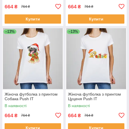
664
664
₴
₴
764 ₴
764 ₴
Купити
Купити
–13%
–13%
Жіноча футболка з принтом
Жіноча футболка з принтом
Собака Push IT
Цуценя Push IT
В наявності
В наявності
664
664
₴
₴
764 ₴
764 ₴
Купити
Купити