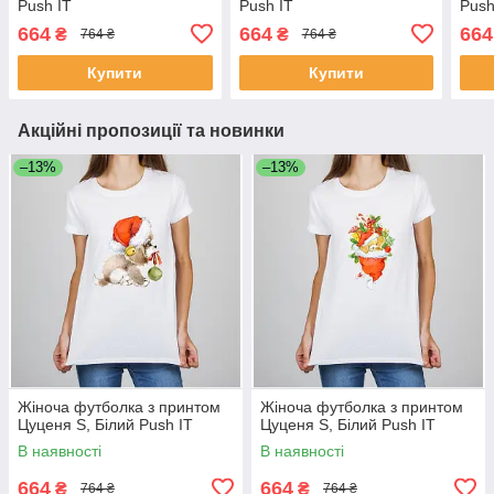
Push IT
Push IT
Push
664
664
664
₴
₴
764 ₴
764 ₴
Купити
Купити
Акційні пропозиції та новинки
–13%
–13%
Жіноча футболка з принтом
Жіноча футболка з принтом
Цуценя S, Білий Push IT
Цуценя S, Білий Push IT
В наявності
В наявності
664
664
₴
₴
764 ₴
764 ₴