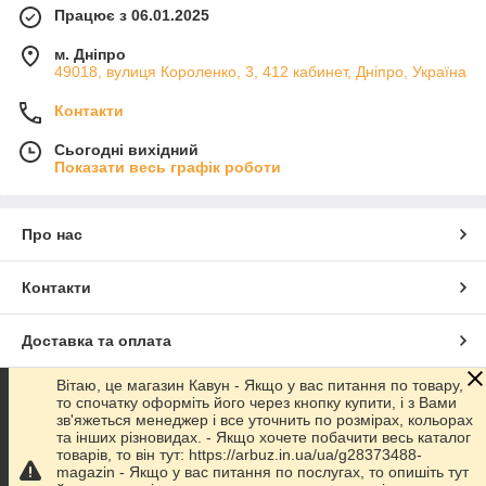
Працює з 06.01.2025
м. Дніпро
49018, вулиця Короленко, 3, 412 кабинет, Дніпро, Україна
Контакти
Сьогодні вихідний
Показати весь графік роботи
Про нас
Контакти
Доставка та оплата
Вітаю, це магазин Кавун - Якщо у вас питання по товару,
Графік роботи
то спочатку оформіть його через кнопку купити, і з Вами
зв'яжеться менеджер і все уточнить по розмірах, кольорах
та інших різновидах. - Якщо хочете побачити весь каталог
Повна версія сайту
товарів, то він тут: https://arbuz.in.ua/ua/g28373488-
magazin - Якщо у вас питання по послугах, то опишіть тут