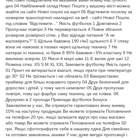
дня 04 Найближчий склад Нової Пошти у вашому місті можна
знайти на сайті Нової пошти на карті 05 Відстежити посилку за
номером транспортної накладної на веб - сайті Нової Пошти,
під словом “Відстежити..." Якість футболок 1 Довговічна 2
Пропускає повітря 3 Не перевертається 4 Повне збігання
розміром розмірної сітки, у Вас відпаде питання "А чи
маломірять?" 5 Щільна бавовна 190 г/м2 щільності 6 У спеку
вона не намокає в пахвах через щільнішу тканину 7 Не
натирає ні тканина, ні бірки 8 95% бавовни і 5% еластану 9 Не
викликає алергію 10 Якісні й міцні шви 11 Є валик для шиї 12
Розміна сітка: XS S M XL XXL Замовити футболку Якість приту
01 Принт не витирається взагалі, якщо прати при температурі
до 30° 02 Не тріскається і не облазить 03 Використаємо
праймер для більш яскравого принту 04 Друк безпечний для
дорослих і дітей, у тому числі немовлят 05 Друк пропускає
повітря, тому що фарбує саму тканину, це не плівка. 06
Друкуємо в 2 проходи Приклади футболок Бонуси
Замовляючи у нас, Ви отримуєте гарантовано вічну знижку
10% на наступну продукцію Ви можете отримати Поповнення
на телефон 20 грн, якщо залишите відгук про наш магазин
або товар Ви можете отримати Поповнення на телефон 50
грн, Якщо сфотографуєте себе в нашому одязі Для сімейних
та оптових замовлень знижки У нас дуже вигідні пропозиції і