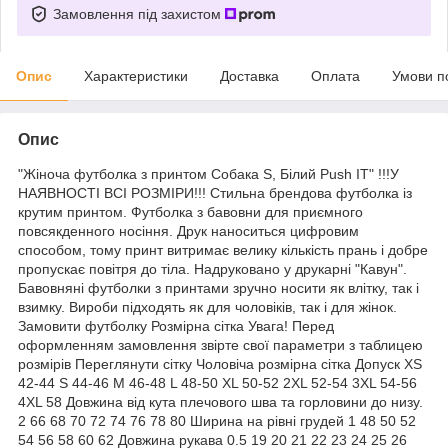
Замовлення під захистом
Опис
Характеристики
Доставка
Оплата
Умови п
Опис
"Жіноча футболка з принтом Собака S, Білий Push IT" !!!У
НАЯВНОСТІ ВСІ РОЗМІРИ!!! Стильна брендова футболка із
крутим принтом. Футболка з бавовни для приємного
повсякденного носіння. Друк наноситься цифровим
способом, тому принт витримає велику кількість прань і добре
пропускає повітря до тіла. Надруковано у друкарні "Кавун".
Бавовняні футболки з принтами зручно носити як влітку, так і
взимку. Вироби підходять як для чоловіків, так і для жінок.
Замовити футболку Розмірна сітка Увага! Перед
оформленням замовлення звірте свої параметри з таблицею
розмірів Переглянути сітку Чоловіча розмірна сітка Допуск XS
42-44 S 44-46 M 46-48 L 48-50 XL 50-52 2XL 52-54 3XL 54-56
4XL 58 Довжина від кута плечового шва та горловини до низу.
2 66 68 70 72 74 76 78 80 Ширина на рівні грудей 1 48 50 52
54 56 58 60 62 Довжина рукава 0.5 19 20 21 22 23 24 25 26