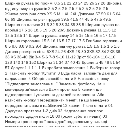
Ширина рукава по проймі 0.5 21 22 23 24 25 26 27 28 Ширина
підгину низу та рукавів 2.5 2.5 2.5 2.5 2.5 2.5 2.5 2.5 2.5
Жіноча розмірна сітка XS S M L XL 2XL Довжина 57 59 61.5 64
66 69 Ширина на рівні грудей 39.5 41.5 44 45.5 47.5 49.5
Ширина по плечах 31.5 32.5 33 34 35 35.5 Ширина рукава по
проймі 17.5 18 18.5 19.5 20 20/5 Довжина рукава 11 11.5 12
12.5 13.5 14 Ширина рукава внизу 14.5 15 15.5 16.5 17 17.5
Ширина горловини 15.5 16 16.5 17 17 17.5 Глибина горловини
8.5 8.6 8.8 9 9.2 9.4 Ширина підгину рукава 1.5 1.5 1.5 1.5 1.5
Дитяча розмірна сітка 5XS 24-26 4XS 28-30 3XS 32-34 2XS 36-
38 XS 38-40 Вік 3-4 5-6 7-8 9-10 11-12 Зріст 98-104 110-116
128-140 146 152 Ширина 31 34 37 40 43 Довжина 45 48 51 54
57 Допуск 1 1 1 1 1 Як зробити замовлення 1 Выберите товар
2 Натисніть кнопку “Купити” 3 Будь ласка, заповніть дані для
надсилання 4 Оберіть спосіб сплати 5 Натисніть кнопку
“Підтвердити замовлення..." Замовити футболку Наш
менеджер зв'яжеться з Вами протягом 5 хвилин для
підтвердження і уточнення деталей замовлення. Або
натисніть кнопку “Передзвонити мені!", І наш менеджер
передзвонить вам в найближчі 13 хвилин Після оплати 01
Друкуємо протягом 1-2 днів 02 Надсилання посилок
проходить щодня після 18.00 (окрім суботи і неділі) 03
Номери транспортної накладної надсилаємо у вигляді
текстових повідомлень на вказаний вами номер наступного