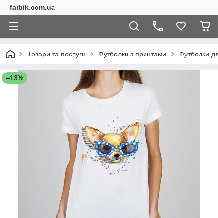
farbik.com.ua
Товари та послуги
Футболки з принтами
Футболки дл
–13%