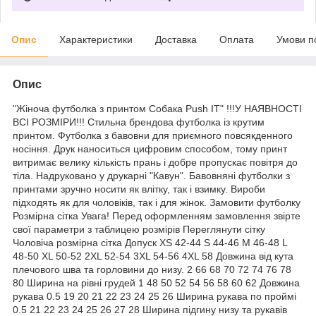
Опис
Характеристики
Доставка
Оплата
Умови п
Опис
"Жіноча футболка з принтом Собака Push IT" !!!У НАЯВНОСТІ
ВСІ РОЗМІРИ!!! Стильна брендова футболка із крутим
принтом. Футболка з бавовни для приємного повсякденного
носіння. Друк наноситься цифровим способом, тому принт
витримає велику кількість прань і добре пропускає повітря до
тіла. Надруковано у друкарні "Кавун". Бавовняні футболки з
принтами зручно носити як влітку, так і взимку. Вироби
підходять як для чоловіків, так і для жінок. Замовити футболку
Розмірна сітка Увага! Перед оформленням замовлення звірте
свої параметри з таблицею розмірів Переглянути сітку
Чоловіча розмірна сітка Допуск XS 42-44 S 44-46 M 46-48 L
48-50 XL 50-52 2XL 52-54 3XL 54-56 4XL 58 Довжина від кута
плечового шва та горловини до низу. 2 66 68 70 72 74 76 78
80 Ширина на рівні грудей 1 48 50 52 54 56 58 60 62 Довжина
рукава 0.5 19 20 21 22 23 24 25 26 Ширина рукава по проймі
0.5 21 22 23 24 25 26 27 28 Ширина підгину низу та рукавів