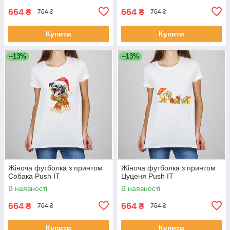
664
664
₴
₴
764 ₴
764 ₴
Купити
Купити
–13%
–13%
Жіноча футболка з принтом
Жіноча футболка з принтом
Собака Push IT
Цуценя Push IT
В наявності
В наявності
664
664
₴
₴
764 ₴
764 ₴
Купити
Купити