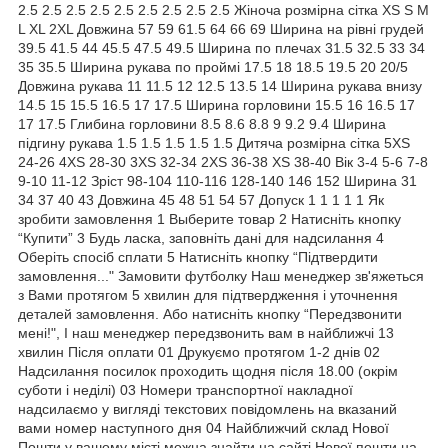
2.5 2.5 2.5 2.5 2.5 2.5 2.5 2.5 2.5 Жіноча розмірна сітка XS S M
L XL 2XL Довжина 57 59 61.5 64 66 69 Ширина на рівні грудей
39.5 41.5 44 45.5 47.5 49.5 Ширина по плечах 31.5 32.5 33 34
35 35.5 Ширина рукава по проймі 17.5 18 18.5 19.5 20 20/5
Довжина рукава 11 11.5 12 12.5 13.5 14 Ширина рукава внизу
14.5 15 15.5 16.5 17 17.5 Ширина горловини 15.5 16 16.5 17
17 17.5 Глибина горловини 8.5 8.6 8.8 9 9.2 9.4 Ширина
підгину рукава 1.5 1.5 1.5 1.5 1.5 Дитяча розмірна сітка 5XS
24-26 4XS 28-30 3XS 32-34 2XS 36-38 XS 38-40 Вік 3-4 5-6 7-8
9-10 11-12 Зріст 98-104 110-116 128-140 146 152 Ширина 31
34 37 40 43 Довжина 45 48 51 54 57 Допуск 1 1 1 1 1 Як
зробити замовлення 1 Выберите товар 2 Натисніть кнопку
“Купити” 3 Будь ласка, заповніть дані для надсилання 4
Оберіть спосіб сплати 5 Натисніть кнопку “Підтвердити
замовлення..." Замовити футболку Наш менеджер зв'яжеться
з Вами протягом 5 хвилин для підтвердження і уточнення
деталей замовлення. Або натисніть кнопку “Передзвонити
мені!", І наш менеджер передзвонить вам в найближчі 13
хвилин Після оплати 01 Друкуємо протягом 1-2 днів 02
Надсилання посилок проходить щодня після 18.00 (окрім
суботи і неділі) 03 Номери транспортної накладної
надсилаємо у вигляді текстових повідомлень на вказаний
вами номер наступного дня 04 Найближчий склад Нової
Пошти у вашому місті можна знайти на сайті Нової пошти на