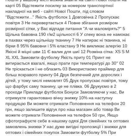
карті 05 Відстежити посилку за номером транспортної
накладної на веб - сайті Нової Пошти, під словом
“Відстежити..." Якість футболок 1 Довговічна 2 Пропускає
повітря 3 Не перевертається 4 Повне збігання розміром
розмірної сітки, у Вас відпаде питання "А чи маломірять?" 5
Щільна бавовна 190 г/м2 щільності 6 У спеку вона не намокає
в пахвах через щільнішу тканину 7 Не натирає ні тканина, ні
бірки 8 95% бавовни і 5% еластану 9 Не викликає алергію 10
Якісні й міцні шви 11 Є валик для шиї 12 Розміна сітка: XS S M
XL XXL Замовити футболку Якість приту 01 Принт не
витирається взагалі, якщо прати при температурі до 30° 02
Не тріскається і не облазить 03 Використаємо праймер для
більш яскравого принту 04 Друк безпечний для дорослих і
дітей, у тому числі немовлят 05 Друк пропускає повітря, тому
що фарбує саму тканину, це не плівка. 06 Друкуємо в 2
проходи Приклади футболок Бонуси Замовляючи у нас, Ви
отримуєте гарантовано вічну знижку 10% на наступну
продукцію Ви можете отримати Поповнення на телефон 20
грн, якщо залишите відгук про наш магазин або товар Ви
можете отримати Поповнення на телефон 50 грн, Якщо
сфотографуєте себе в нашому одязі Для сімейних та оптових
замовлень знижки У нас дуже вигідні пропозиції і знижки для
оптових і сімейних покупок Замовити футболку 5% При