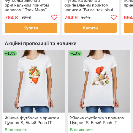
Футболка жіноча з
Футболка жіноча з
Жіно
оригінальним принтом
оригінальним принтом
прин
написом "Птах Миру"
написом "Ви всі такі різні
Чорний Push IT
але задовбали однаково"
764
764
664
₴
₴
864 ₴
864 ₴
Чорний Push IT
Купити
Купити
Акційні пропозиції та новинки
–13%
–13%
Жіноча футболка з принтом
Жіноча футболка з принтом
Цуценя S, Білий Push IT
Цуценя S, Білий Push IT
В наявності
В наявності