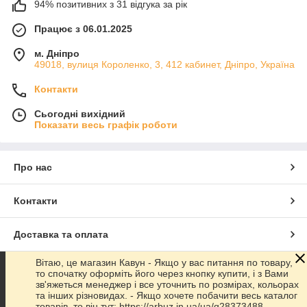
94% позитивних з 31 відгука за рік
Працює з 06.01.2025
м. Дніпро
49018, вулиця Короленко, 3, 412 кабинет, Дніпро, Україна
Контакти
Сьогодні вихідний
Показати весь графік роботи
Про нас
Контакти
Доставка та оплата
Вітаю, це магазин Кавун - Якщо у вас питання по товару,
Графік роботи
то спочатку оформіть його через кнопку купити, і з Вами
зв'яжеться менеджер і все уточнить по розмірах, кольорах
та інших різновидах. - Якщо хочете побачити весь каталог
Повна версія сайту
товарів, то він тут: https://arbuz.in.ua/ua/g28373488-