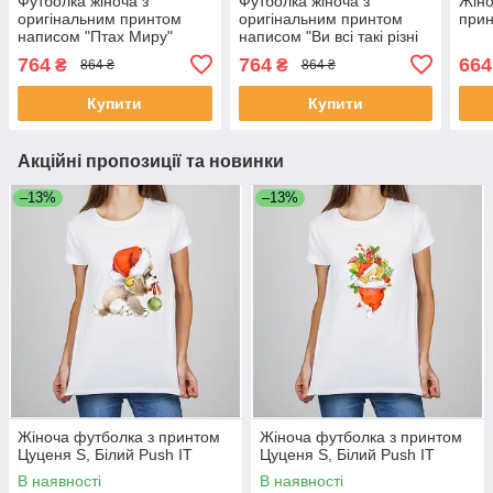
Футболка жіноча з
Футболка жіноча з
Жіно
оригінальним принтом
оригінальним принтом
прин
написом "Птах Миру"
написом "Ви всі такі різні
Чорний Push IT
але задовбали однаково"
764
764
664
₴
₴
864 ₴
864 ₴
Чорний Push IT
Купити
Купити
Акційні пропозиції та новинки
–13%
–13%
Жіноча футболка з принтом
Жіноча футболка з принтом
Цуценя S, Білий Push IT
Цуценя S, Білий Push IT
В наявності
В наявності