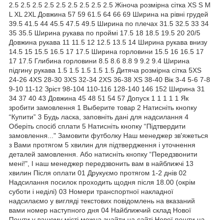
2.5 2.5 2.5 2.5 2.5 2.5 2.5 2.5 2.5 Жіноча розмірна сітка XS S M
L XL 2XL Довжина 57 59 61.5 64 66 69 Ширина на рівні грудей
39.5 41.5 44 45.5 47.5 49.5 Ширина по плечах 31.5 32.5 33 34
35 35.5 Ширина рукава по проймі 17.5 18 18.5 19.5 20 20/5
Довжина рукава 11 11.5 12 12.5 13.5 14 Ширина рукава внизу
14.5 15 15.5 16.5 17 17.5 Ширина горловини 15.5 16 16.5 17
17 17.5 Глибина горловини 8.5 8.6 8.8 9 9.2 9.4 Ширина
підгину рукава 1.5 1.5 1.5 1.5 1.5 Дитяча розмірна сітка 5XS
24-26 4XS 28-30 3XS 32-34 2XS 36-38 XS 38-40 Вік 3-4 5-6 7-8
9-10 11-12 Зріст 98-104 110-116 128-140 146 152 Ширина 31
34 37 40 43 Довжина 45 48 51 54 57 Допуск 1 1 1 1 1 Як
зробити замовлення 1 Выберите товар 2 Натисніть кнопку
“Купити” 3 Будь ласка, заповніть дані для надсилання 4
Оберіть спосіб сплати 5 Натисніть кнопку “Підтвердити
замовлення..." Замовити футболку Наш менеджер зв'яжеться
з Вами протягом 5 хвилин для підтвердження і уточнення
деталей замовлення. Або натисніть кнопку “Передзвонити
мені!", І наш менеджер передзвонить вам в найближчі 13
хвилин Після оплати 01 Друкуємо протягом 1-2 днів 02
Надсилання посилок проходить щодня після 18.00 (окрім
суботи і неділі) 03 Номери транспортної накладної
надсилаємо у вигляді текстових повідомлень на вказаний
вами номер наступного дня 04 Найближчий склад Нової
Пошти у вашому місті можна знайти на сайті Нової пошти на