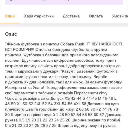
Опис
Характеристики
Доставка
Оплата
Умови п
Опис
"Жіноча футболка з принтом Собака Push IT" !!!У НАЯВНОСТІ
ВСІ РОЗМІРИ!!! Стильна брендова футболка із крутим
принтом. Футболка з бавовни для приємного повсякденного
носіння. Друк наноситься цифровим способом, тому принт
витримає велику кількість прань і добре пропускає повітря до
тіла. Надруковано у друкарні "Кавун". Бавовняні футболки з
принтами зручно носити як влітку, так і взимку. Вироби
підходять як для чоловіків, так і для жінок. Замовити футболку
Розмірна сітка Увага! Перед оформленням замовлення звірте
свої параметри з таблицею розмірів Переглянути сітку
Чоловіча розмірна сітка Допуск XS 42-44 S 44-46 M 46-48 L
48-50 XL 50-52 2XL 52-54 3XL 54-56 4XL 58 Довжина від кута
плечового шва та горловини до низу. 2 66 68 70 72 74 76 78
80 Ширина на рівні грудей 1 48 50 52 54 56 58 60 62 Довжина
рукава 0.5 19 20 21 22 23 24 25 26 Ширина рукава по проймі
0.5 21 22 23 24 25 26 27 28 Ширина підгину низу та рукавів