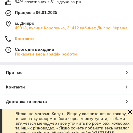
94% позитивних з 31 відгука за рік
Працює з 06.01.2025
м. Дніпро
49018, вулиця Короленко, 3, 412 кабинет, Дніпро, Україна
Контакти
Сьогодні вихідний
Показати весь графік роботи
Про нас
Контакти
Доставка та оплата
Вітаю, це магазин Кавун - Якщо у вас питання по товару,
Графік роботи
то спочатку оформіть його через кнопку купити, і з Вами
зв'яжеться менеджер і все уточнить по розмірах, кольорах
та інших різновидах. - Якщо хочете побачити весь каталог
Повна версія сайту
товарів, то він тут: https://arbuz.in.ua/ua/g28373488-