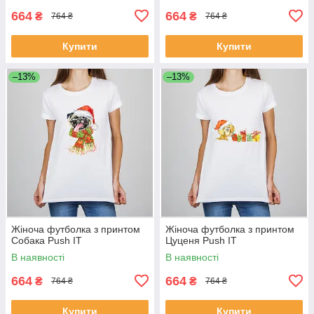
664
664
₴
₴
764 ₴
764 ₴
Купити
Купити
–13%
–13%
Жіноча футболка з принтом
Жіноча футболка з принтом
Собака Push IT
Цуценя Push IT
В наявності
В наявності
664
664
₴
₴
764 ₴
764 ₴
Купити
Купити