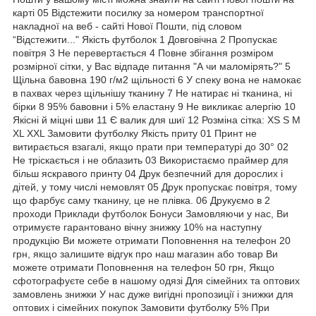
карті 05 Відстежити посилку за номером транспортної
накладної на веб - сайті Нової Пошти, під словом
“Відстежити..." Якість футболок 1 Довговічна 2 Пропускає
повітря 3 Не перевертається 4 Повне збігання розміром
розмірної сітки, у Вас відпаде питання "А чи маломірять?" 5
Щільна бавовна 190 г/м2 щільності 6 У спеку вона не намокає
в пахвах через щільнішу тканину 7 Не натирає ні тканина, ні
бірки 8 95% бавовни і 5% еластану 9 Не викликає алергію 10
Якісні й міцні шви 11 Є валик для шиї 12 Розміна сітка: XS S M
XL XXL Замовити футболку Якість приту 01 Принт не
витирається взагалі, якщо прати при температурі до 30° 02
Не тріскається і не облазить 03 Використаємо праймер для
більш яскравого принту 04 Друк безпечний для дорослих і
дітей, у тому числі немовлят 05 Друк пропускає повітря, тому
що фарбує саму тканину, це не плівка. 06 Друкуємо в 2
проходи Приклади футболок Бонуси Замовляючи у нас, Ви
отримуєте гарантовано вічну знижку 10% на наступну
продукцію Ви можете отримати Поповнення на телефон 20
грн, якщо залишите відгук про наш магазин або товар Ви
можете отримати Поповнення на телефон 50 грн, Якщо
сфотографуєте себе в нашому одязі Для сімейних та оптових
замовлень знижки У нас дуже вигідні пропозиції і знижки для
оптових і сімейних покупок Замовити футболку 5% При