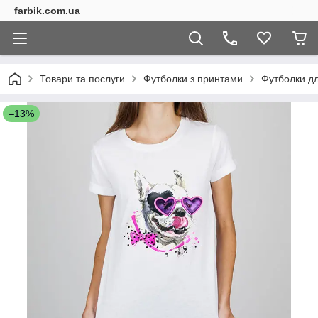
farbik.com.ua
Товари та послуги
Футболки з принтами
Футболки дл
–13%