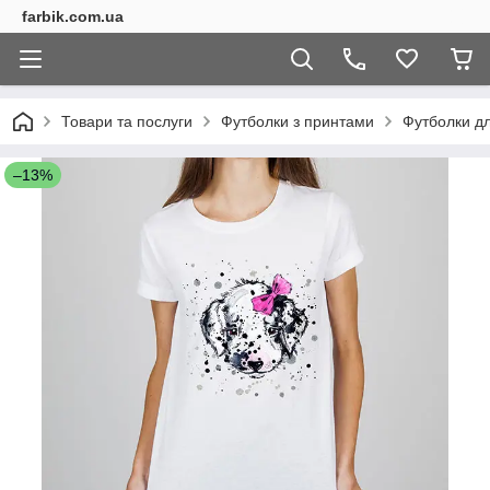
farbik.com.ua
Товари та послуги
Футболки з принтами
Футболки дл
–13%