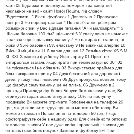
карті 05 Відстежити посилку за номером транспортної
накладної на веб - сайті Нової Пошти, під словом
“Відстежити..." Якість футболок 1 Довговічна 2 Пропускає
повітря 3 Не перевертається 4 Повне збігання розміром
розмірної сітки, у Вас відпаде питання "А чи маломірять?" 5
Щільна бавовна 190 г/м2 щільності 6 У спеку вона не намокає
в пахвах через щільнішу тканину 7 Не натирає ні тканина, ні
бірки 8 95% бавовни і 5% еластану 9 Не викликає алергію 10
Якісні й міцні шви 11 Є валик для шиї 12 Розміна сітка: XS S M
XL XXL Замовити футболку Якість приту 01 Принт не
витирається взагалі, якщо прати при температурі до 30° 02
Не тріскається і не облазить 03 Використаємо праймер для
більш яскравого принту 04 Друк безпечний для дорослих і
дітей, у тому числі немовлят 05 Друк пропускає повітря, тому
що фарбує саму тканину, це не плівка. 06 Друкуємо в 2
проходи Приклади футболок Бонуси Замовляючи у нас, Ви
отримуєте гарантовано вічну знижку 10% на наступну
продукцію Ви можете отримати Поповнення на телефон 20
грн, якщо залишите відгук про наш магазин або товар Ви
можете отримати Поповнення на телефон 50 грн, Якщо
сфотографуєте себе в нашому одязі Для сімейних та оптових
замовлень знижки У нас дуже вигідні пропозиції і знижки для
оптових і сімейних покупок Замовити футболку 5% При