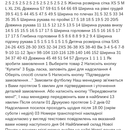
2.5 2.5 2.5 2.5 2.5 2.5 2.5 2.5 2.5 Жіноча розмірна сітка XS S M
L XL 2XL Довжина 57 59 61.5 64 66 69 Ширина на рівні грудей
39.5 41.5 44 45.5 47.5 49.5 Ширина по плечах 31.5 32.5 33 34
35 35.5 Ширина рукава по проймі 17.5 18 18.5 19.5 20 20/5
Довжина рукава 11 11.5 12 12.5 13.5 14 Ширина рукава внизу
14.5 15 15.5 16.5 17 17.5 Ширина горловини 15.5 16 16.5 17
17 17.5 Глибина горловини 8.5 8.6 8.8 9 9.2 9.4 Ширина
підгину рукава 1.5 1.5 1.5 1.5 1.5 Дитяча розмірна сітка 5XS
24-26 4XS 28-30 3XS 32-34 2XS 36-38 XS 38-40 Вік 3-4 5-6 7-8
9-10 11-12 Зріст 98-104 110-116 128-140 146 152 Ширина 31
34 37 40 43 Довжина 45 48 51 54 57 Допуск 1 1 1 1 1 Як
зробити замовлення 1 Выберите товар 2 Натисніть кнопку
“Купити” 3 Будь ласка, заповніть дані для надсилання 4
Оберіть спосіб сплати 5 Натисніть кнопку “Підтвердити
замовлення..." Замовити футболку Наш менеджер зв'яжеться
з Вами протягом 5 хвилин для підтвердження і уточнення
деталей замовлення. Або натисніть кнопку “Передзвонити
мені!", І наш менеджер передзвонить вам в найближчі 13
хвилин Після оплати 01 Друкуємо протягом 1-2 днів 02
Надсилання посилок проходить щодня після 18.00 (окрім
суботи і неділі) 03 Номери транспортної накладної
надсилаємо у вигляді текстових повідомлень на вказаний
вами номер наступного дня 04 Найближчий склад Нової
Пошти у вашому місті можна знайти на сайті Нової пошти на