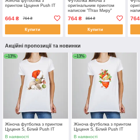
Жіноча футболка з
Футболка жіноча з
Футб
принтом Цуценя Push IT
оригінальним принтом
ориг
написом "Птах Миру"
напи
Чорний Push IT
але 
664
764
764
₴
₴
764 ₴
864 ₴
Чорн
Купити
Купити
Акційні пропозиції та новинки
–13%
–13%
Жіноча футболка з принтом
Жіноча футболка з принтом
Цуценя S, Білий Push IT
Цуценя S, Білий Push IT
В наявності
В наявності