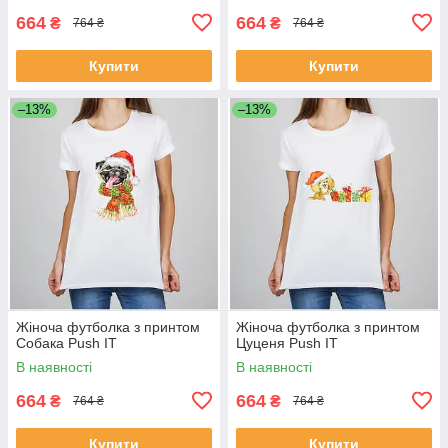
664
664
₴
₴
764 ₴
764 ₴
Купити
Купити
–13%
–13%
Жіноча футболка з принтом
Жіноча футболка з принтом
Собака Push IT
Цуценя Push IT
В наявності
В наявності
664
664
₴
₴
764 ₴
764 ₴
Купити
Купити