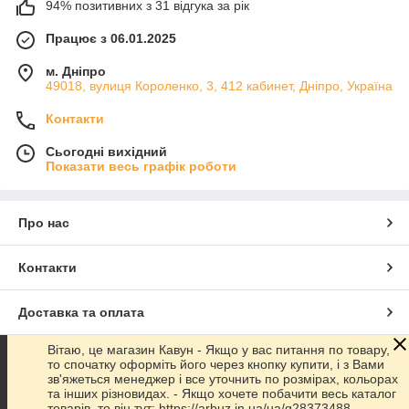
94% позитивних з 31 відгука за рік
Працює з 06.01.2025
м. Дніпро
49018, вулиця Короленко, 3, 412 кабинет, Дніпро, Україна
Контакти
Сьогодні вихідний
Показати весь графік роботи
Про нас
Контакти
Доставка та оплата
Вітаю, це магазин Кавун - Якщо у вас питання по товару,
Графік роботи
то спочатку оформіть його через кнопку купити, і з Вами
зв'яжеться менеджер і все уточнить по розмірах, кольорах
та інших різновидах. - Якщо хочете побачити весь каталог
Повна версія сайту
товарів, то він тут: https://arbuz.in.ua/ua/g28373488-