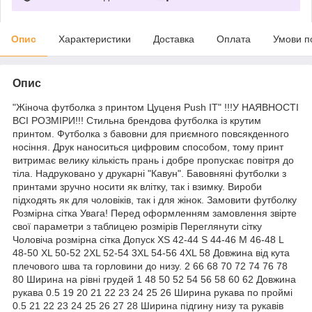
Опис
Характеристики
Доставка
Оплата
Умови п
Опис
"Жіноча футболка з принтом Цуценя Push IT" !!!У НАЯВНОСТІ
ВСІ РОЗМІРИ!!! Стильна брендова футболка із крутим
принтом. Футболка з бавовни для приємного повсякденного
носіння. Друк наноситься цифровим способом, тому принт
витримає велику кількість прань і добре пропускає повітря до
тіла. Надруковано у друкарні "Кавун". Бавовняні футболки з
принтами зручно носити як влітку, так і взимку. Вироби
підходять як для чоловіків, так і для жінок. Замовити футболку
Розмірна сітка Увага! Перед оформленням замовлення звірте
свої параметри з таблицею розмірів Переглянути сітку
Чоловіча розмірна сітка Допуск XS 42-44 S 44-46 M 46-48 L
48-50 XL 50-52 2XL 52-54 3XL 54-56 4XL 58 Довжина від кута
плечового шва та горловини до низу. 2 66 68 70 72 74 76 78
80 Ширина на рівні грудей 1 48 50 52 54 56 58 60 62 Довжина
рукава 0.5 19 20 21 22 23 24 25 26 Ширина рукава по проймі
0.5 21 22 23 24 25 26 27 28 Ширина підгину низу та рукавів