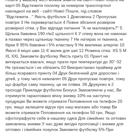
карті 05 Відстежити посилку за номером транспортної
накладної на веб - сайті Нової Пошти, під словом
“Відстежити..." Якість футболок 1 Довговічна 2 Пропускає
повітря 3 Не перевертається 4 Повне збігання розміром
розмірної сітки, у Вас відпаде питання "А чи маломірять?" 5
Щільна бавовна 190 г/м2 щільності 6 У спеку вона не намокає
в пахвах через щільнішу тканину 7 Не натирає ні тканина, ні
бірки 8 95% бавовни і 5% еластану 9 Не викликає алергію 10
Якісні й міцні шви 11 Є валик для шиї 12 Розміна сітка: XS S M
XL XXL Замовити футболку Якість приту 01 Принт не
витирається взагалі, якщо прати при температурі до 30° 02
Не тріскається і не облазить 03 Використаємо праймер для
більш яскравого принту 04 Друк безпечний для дорослих і
дітей, у тому числі немовлят 05 Друк пропускає повітря, тому
що фарбує саму тканину, це не плівка. 06 Друкуємо в 2
проходи Приклади футболок Бонуси Замовляючи у нас, Ви
отримуєте гарантовано вічну знижку 10% на наступну
продукцію Ви можете отримати Поповнення на телефон 20
грн, якщо залишите відгук про наш магазин або товар Ви
можете отримати Поповнення на телефон 50 грн, Якщо
сфотографуєте себе в нашому одязі Для сімейних та оптових
замовлень знижки У нас дуже вигідні пропозиції і знижки для
оптових і сімейних покупок Замовити футболку 5% При