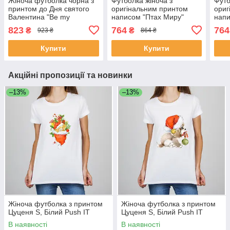
Жіноча футболка чорна з
Футболка жіноча з
Футб
принтом до Дня святого
оригінальним принтом
ориг
Валентина "Be my
написом "Птах Миру"
напи
Valentine" Push IT
Чорний Push IT
але 
823
764
764
₴
₴
923 ₴
864 ₴
Чорн
Купити
Купити
Акційні пропозиції та новинки
–13%
–13%
Жіноча футболка з принтом
Жіноча футболка з принтом
Цуценя S, Білий Push IT
Цуценя S, Білий Push IT
В наявності
В наявності