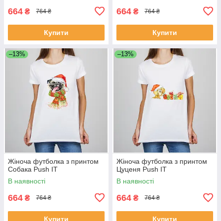
664
664
₴
₴
764 ₴
764 ₴
Купити
Купити
–13%
–13%
Жіноча футболка з принтом
Жіноча футболка з принтом
Собака Push IT
Цуценя Push IT
В наявності
В наявності
664
664
₴
₴
764 ₴
764 ₴
Купити
Купити