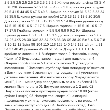
2.5 2.5 2.5 2.5 2.5 2.5 2.5 2.5 2.5 Жіноча розмірна сітка XS S M
L XL 2XL Довжина 57 59 61.5 64 66 69 Ширина на рівні грудей
39.5 41.5 44 45.5 47.5 49.5 Ширина по плечах 31.5 32.5 33 34
35 35.5 Ширина рукава по проймі 17.5 18 18.5 19.5 20 20/5
Довжина рукава 11 11.5 12 12.5 13.5 14 Ширина рукава внизу
14.5 15 15.5 16.5 17 17.5 Ширина горловини 15.5 16 16.5 17
17 17.5 Глибина горловини 8.5 8.6 8.8 9 9.2 9.4 Ширина
підгину рукава 1.5 1.5 1.5 1.5 1.5 Дитяча розмірна сітка 5XS
24-26 4XS 28-30 3XS 32-34 2XS 36-38 XS 38-40 Вік 3-4 5-6 7-8
9-10 11-12 Зріст 98-104 110-116 128-140 146 152 Ширина 31
34 37 40 43 Довжина 45 48 51 54 57 Допуск 1 1 1 1 1 Як
зробити замовлення 1 Выберите товар 2 Натисніть кнопку
“Купити” 3 Будь ласка, заповніть дані для надсилання 4
Оберіть спосіб сплати 5 Натисніть кнопку “Підтвердити
замовлення..." Замовити футболку Наш менеджер зв'яжеться
з Вами протягом 5 хвилин для підтвердження і уточнення
деталей замовлення. Або натисніть кнопку “Передзвонити
мені!", І наш менеджер передзвонить вам в найближчі 13
хвилин Після оплати 01 Друкуємо протягом 1-2 днів 02
Надсилання посилок проходить щодня після 18.00 (окрім
суботи і неділі) 03 Номери транспортної накладної
надсилаємо у вигляді текстових повідомлень на вказаний
вами номер наступного дня 04 Найближчий склад Нової
Пошти у вашому місті можна знайти на сайті Нової пошти на