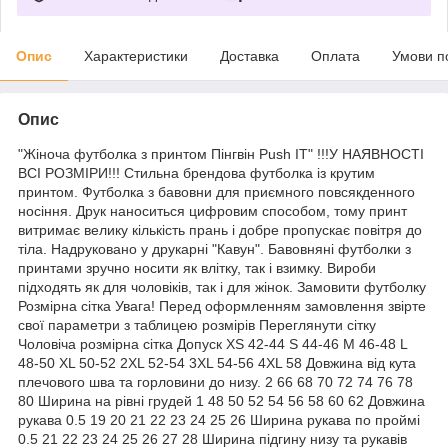
Опис
Характеристики
Доставка
Оплата
Умови п
Опис
"Жіноча футболка з принтом Пінгвін Push IT" !!!У НАЯВНОСТІ
ВСІ РОЗМІРИ!!! Стильна брендова футболка із крутим
принтом. Футболка з бавовни для приємного повсякденного
носіння. Друк наноситься цифровим способом, тому принт
витримає велику кількість прань і добре пропускає повітря до
тіла. Надруковано у друкарні "Кавун". Бавовняні футболки з
принтами зручно носити як влітку, так і взимку. Вироби
підходять як для чоловіків, так і для жінок. Замовити футболку
Розмірна сітка Увага! Перед оформленням замовлення звірте
свої параметри з таблицею розмірів Переглянути сітку
Чоловіча розмірна сітка Допуск XS 42-44 S 44-46 M 46-48 L
48-50 XL 50-52 2XL 52-54 3XL 54-56 4XL 58 Довжина від кута
плечового шва та горловини до низу. 2 66 68 70 72 74 76 78
80 Ширина на рівні грудей 1 48 50 52 54 56 58 60 62 Довжина
рукава 0.5 19 20 21 22 23 24 25 26 Ширина рукава по проймі
0.5 21 22 23 24 25 26 27 28 Ширина підгину низу та рукавів