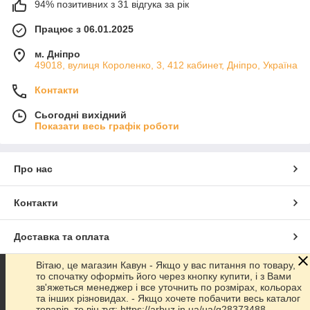
94% позитивних з 31 відгука за рік
Працює з 06.01.2025
м. Дніпро
49018, вулиця Короленко, 3, 412 кабинет, Дніпро, Україна
Контакти
Сьогодні вихідний
Показати весь графік роботи
Про нас
Контакти
Доставка та оплата
Вітаю, це магазин Кавун - Якщо у вас питання по товару,
Графік роботи
то спочатку оформіть його через кнопку купити, і з Вами
зв'яжеться менеджер і все уточнить по розмірах, кольорах
та інших різновидах. - Якщо хочете побачити весь каталог
Повна версія сайту
товарів, то він тут: https://arbuz.in.ua/ua/g28373488-