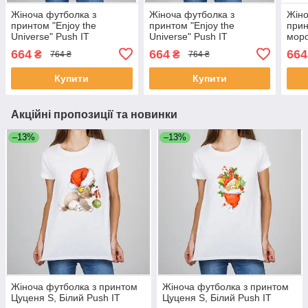
Жіноча футболка з
Жіноча футболка з
Жіно
принтом "Enjoy the
принтом "Enjoy the
прин
Universe" Push IT
Universe" Push IT
моро
Univ
664
664
664
₴
₴
764 ₴
764 ₴
Купити
Купити
Акційні пропозиції та новинки
–13%
–13%
Жіноча футболка з принтом
Жіноча футболка з принтом
Цуценя S, Білий Push IT
Цуценя S, Білий Push IT