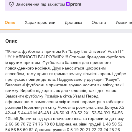
Замовлення під захистом
Опис
Характеристики
Доставка
Оплата
Умови п
Опис
"Жіноча футболка з принтом Кіт "Enjoy the Universe" Push IT"
!!!У НАЯВНОСТІ ВСІ РОЗМІРИ!!! Стильна брендова футболка
із крутим принтом. Футболка з бавовни для приємного
повсякденного носіння. Друк наноситься цифровим
способом, тому принт витримає велику кількість прань і добре
пропускає повітря до тіла. Надруковано у друкарні "Кавун".
Бавовняні футболки з принтами зручно носити як влітку, так і
взимку. Вироби підходять як для чоловіків, так і для жінок.
Замовити футболку Розмірна сітка Увага! Перед
оформленням замовлення звірте свої параметри з таблицею
розмірів Переглянути сітку Чоловіча розмірна сітка Допуск XS
42-44 S 44-46 M 46-48 L 48-50 XL 50-52 2XL 52-54 3XL 54-56
4XL 58 Довжина від кута плечового шва та горловини до низу.
2 66 68 70 72 74 76 78 80 Ширина на рівні грудей 1 48 50 52
54 56 58 60 62 Довжина рукава 0.5 19 20 21 22 23 24 25 26