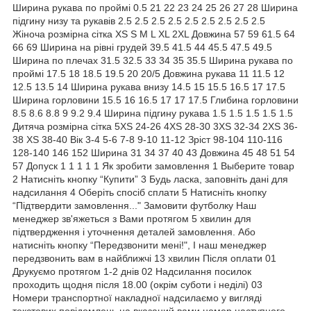
Ширина рукава по проймі 0.5 21 22 23 24 25 26 27 28 Ширина
підгину низу та рукавів 2.5 2.5 2.5 2.5 2.5 2.5 2.5 2.5 2.5
Жіноча розмірна сітка XS S M L XL 2XL Довжина 57 59 61.5 64
66 69 Ширина на рівні грудей 39.5 41.5 44 45.5 47.5 49.5
Ширина по плечах 31.5 32.5 33 34 35 35.5 Ширина рукава по
проймі 17.5 18 18.5 19.5 20 20/5 Довжина рукава 11 11.5 12
12.5 13.5 14 Ширина рукава внизу 14.5 15 15.5 16.5 17 17.5
Ширина горловини 15.5 16 16.5 17 17 17.5 Глибина горловини
8.5 8.6 8.8 9 9.2 9.4 Ширина підгину рукава 1.5 1.5 1.5 1.5 1.5
Дитяча розмірна сітка 5XS 24-26 4XS 28-30 3XS 32-34 2XS 36-
38 XS 38-40 Вік 3-4 5-6 7-8 9-10 11-12 Зріст 98-104 110-116
128-140 146 152 Ширина 31 34 37 40 43 Довжина 45 48 51 54
57 Допуск 1 1 1 1 1 Як зробити замовлення 1 Выберите товар
2 Натисніть кнопку “Купити” 3 Будь ласка, заповніть дані для
надсилання 4 Оберіть спосіб сплати 5 Натисніть кнопку
“Підтвердити замовлення..." Замовити футболку Наш
менеджер зв'яжеться з Вами протягом 5 хвилин для
підтвердження і уточнення деталей замовлення. Або
натисніть кнопку “Передзвонити мені!", І наш менеджер
передзвонить вам в найближчі 13 хвилин Після оплати 01
Друкуємо протягом 1-2 днів 02 Надсилання посилок
проходить щодня після 18.00 (окрім суботи і неділі) 03
Номери транспортної накладної надсилаємо у вигляді
текстових повідомлень на вказаний вами номер наступного