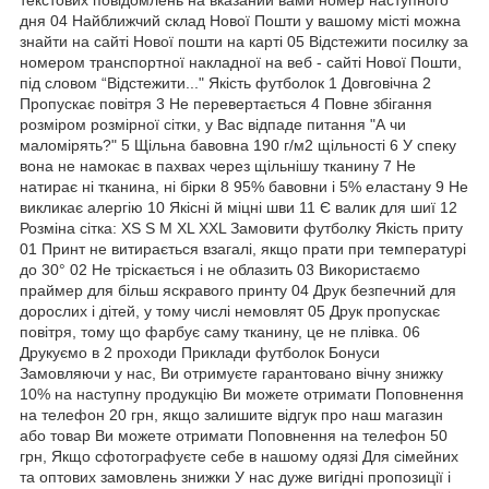
дня 04 Найближчий склад Нової Пошти у вашому місті можна
знайти на сайті Нової пошти на карті 05 Відстежити посилку за
номером транспортної накладної на веб - сайті Нової Пошти,
під словом “Відстежити..." Якість футболок 1 Довговічна 2
Пропускає повітря 3 Не перевертається 4 Повне збігання
розміром розмірної сітки, у Вас відпаде питання "А чи
маломірять?" 5 Щільна бавовна 190 г/м2 щільності 6 У спеку
вона не намокає в пахвах через щільнішу тканину 7 Не
натирає ні тканина, ні бірки 8 95% бавовни і 5% еластану 9 Не
викликає алергію 10 Якісні й міцні шви 11 Є валик для шиї 12
Розміна сітка: XS S M XL XXL Замовити футболку Якість приту
01 Принт не витирається взагалі, якщо прати при температурі
до 30° 02 Не тріскається і не облазить 03 Використаємо
праймер для більш яскравого принту 04 Друк безпечний для
дорослих і дітей, у тому числі немовлят 05 Друк пропускає
повітря, тому що фарбує саму тканину, це не плівка. 06
Друкуємо в 2 проходи Приклади футболок Бонуси
Замовляючи у нас, Ви отримуєте гарантовано вічну знижку
10% на наступну продукцію Ви можете отримати Поповнення
на телефон 20 грн, якщо залишите відгук про наш магазин
або товар Ви можете отримати Поповнення на телефон 50
грн, Якщо сфотографуєте себе в нашому одязі Для сімейних
та оптових замовлень знижки У нас дуже вигідні пропозиції і