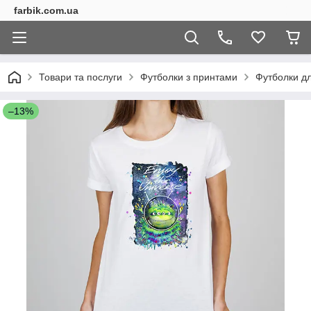
farbik.com.ua
Товари та послуги
Футболки з принтами
Футболки дл
–13%