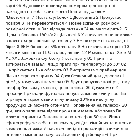
карті 05 Відстежити посилку за номером транспортної
накладної на веб - сайті Нової Пошти, під словом
“Відстежити..." Якість футболок 1 Довговічна 2 Пропускає
повітря 3 Не перевертається 4 Повне збігання розміром
розмірної сітки, у Вас відпаде питання "А чи маломірять?" 5
Щільна бавовна 190 г/м2 щільності 6 У спеку вона не намокає
в пахвах через щільнішу тканину 7 Не натирає ні тканина, ні
бірки 8 95% бавовни і 5% еластану 9 Не викликає алергію 10
Якісні й міцні шви 11 Є валик для шиї 12 Розміна сітка: XS S M
XL XXL Замовити футболку Якість приту 01 Принт не
витирається взагалі, якщо прати при температурі до 30° 02
Не тріскається і не облазить 03 Використаємо праймер для
більш яскравого принту 04 Друк безпечний для дорослих і
дітей, у тому числі немовлят 05 Друк пропускає повітря, тому
що фарбує саму тканину, це не плівка. 06 Друкуємо в 2
проходи Приклади футболок Бонуси Замовляючи у нас, Ви
отримуєте гарантовано вічну знижку 10% на наступну
продукцію Ви можете отримати Поповнення на телефон 20
грн, якщо залишите відгук про наш магазин або товар Ви
можете отримати Поповнення на телефон 50 грн, Якщо
сфотографуєте себе в нашому одязі Для сімейних та оптових
замовлень знижки У нас дуже вигідні пропозиції і знижки для
оптових і сімейних покупок Замовити футболку 5% При