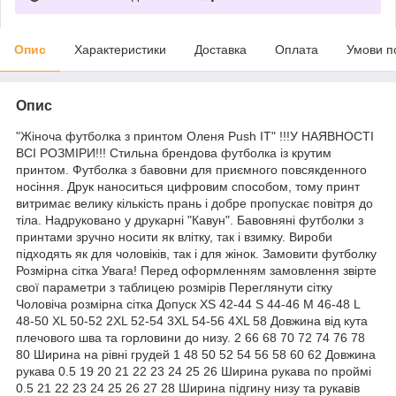
Опис
Характеристики
Доставка
Оплата
Умови п
Опис
"Жіноча футболка з принтом Оленя Push IT" !!!У НАЯВНОСТІ
ВСІ РОЗМІРИ!!! Стильна брендова футболка із крутим
принтом. Футболка з бавовни для приємного повсякденного
носіння. Друк наноситься цифровим способом, тому принт
витримає велику кількість прань і добре пропускає повітря до
тіла. Надруковано у друкарні "Кавун". Бавовняні футболки з
принтами зручно носити як влітку, так і взимку. Вироби
підходять як для чоловіків, так і для жінок. Замовити футболку
Розмірна сітка Увага! Перед оформленням замовлення звірте
свої параметри з таблицею розмірів Переглянути сітку
Чоловіча розмірна сітка Допуск XS 42-44 S 44-46 M 46-48 L
48-50 XL 50-52 2XL 52-54 3XL 54-56 4XL 58 Довжина від кута
плечового шва та горловини до низу. 2 66 68 70 72 74 76 78
80 Ширина на рівні грудей 1 48 50 52 54 56 58 60 62 Довжина
рукава 0.5 19 20 21 22 23 24 25 26 Ширина рукава по проймі
0.5 21 22 23 24 25 26 27 28 Ширина підгину низу та рукавів