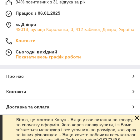
94% позитивних з 31 відгука за рік
Працює з 06.01.2025
м. Дніпро
49018, вулиця Короленко, 3, 412 кабинет, Дніпро, Україна
Контакти
Сьогодні вихідний
Показати весь графік роботи
Про нас
Контакти
Доставка та оплата
Вітаю, це магазин Кавун - Якщо у вас питання по товару,
Графік роботи
то спочатку оформіть його через кнопку купити, і з Вами
зв'яжеться менеджер і все уточнить по розмірах, кольорах
та інших різновидах. - Якщо хочете побачити весь каталог
Повна версія сайту
товарів, то він тут: https://arbuz.in.ua/ua/g28373488-