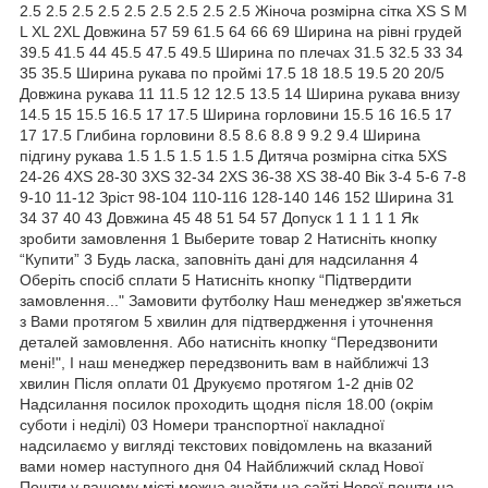
2.5 2.5 2.5 2.5 2.5 2.5 2.5 2.5 2.5 Жіноча розмірна сітка XS S M
L XL 2XL Довжина 57 59 61.5 64 66 69 Ширина на рівні грудей
39.5 41.5 44 45.5 47.5 49.5 Ширина по плечах 31.5 32.5 33 34
35 35.5 Ширина рукава по проймі 17.5 18 18.5 19.5 20 20/5
Довжина рукава 11 11.5 12 12.5 13.5 14 Ширина рукава внизу
14.5 15 15.5 16.5 17 17.5 Ширина горловини 15.5 16 16.5 17
17 17.5 Глибина горловини 8.5 8.6 8.8 9 9.2 9.4 Ширина
підгину рукава 1.5 1.5 1.5 1.5 1.5 Дитяча розмірна сітка 5XS
24-26 4XS 28-30 3XS 32-34 2XS 36-38 XS 38-40 Вік 3-4 5-6 7-8
9-10 11-12 Зріст 98-104 110-116 128-140 146 152 Ширина 31
34 37 40 43 Довжина 45 48 51 54 57 Допуск 1 1 1 1 1 Як
зробити замовлення 1 Выберите товар 2 Натисніть кнопку
“Купити” 3 Будь ласка, заповніть дані для надсилання 4
Оберіть спосіб сплати 5 Натисніть кнопку “Підтвердити
замовлення..." Замовити футболку Наш менеджер зв'яжеться
з Вами протягом 5 хвилин для підтвердження і уточнення
деталей замовлення. Або натисніть кнопку “Передзвонити
мені!", І наш менеджер передзвонить вам в найближчі 13
хвилин Після оплати 01 Друкуємо протягом 1-2 днів 02
Надсилання посилок проходить щодня після 18.00 (окрім
суботи і неділі) 03 Номери транспортної накладної
надсилаємо у вигляді текстових повідомлень на вказаний
вами номер наступного дня 04 Найближчий склад Нової
Пошти у вашому місті можна знайти на сайті Нової пошти на