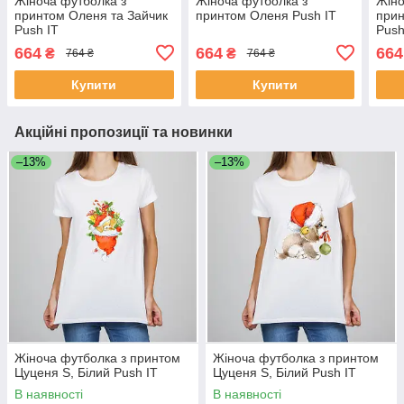
Жіноча футболка з
Жіноча футболка з
Жіно
принтом Оленя та Зайчик
принтом Оленя Push IT
прин
Push IT
Push
664
664
664
₴
₴
764 ₴
764 ₴
Купити
Купити
Акційні пропозиції та новинки
–13%
–13%
Жіноча футболка з принтом
Жіноча футболка з принтом
Цуценя S, Білий Push IT
Цуценя S, Білий Push IT
В наявності
В наявності