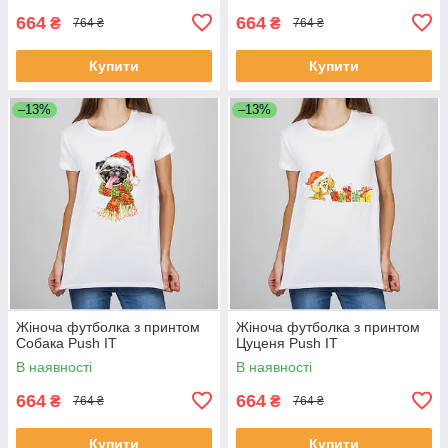
664
664
₴
₴
764 ₴
764 ₴
Купити
Купити
–13%
–13%
Жіноча футболка з принтом
Жіноча футболка з принтом
Собака Push IT
Цуценя Push IT
В наявності
В наявності
664
664
₴
₴
764 ₴
764 ₴
Купити
Купити