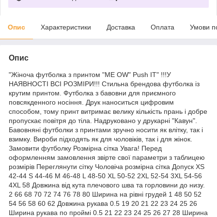
Опис
Характеристики
Доставка
Оплата
Умови п
Опис
"Жіноча футболка з принтом "ME OW" Push IT" !!!У
НАЯВНОСТІ ВСІ РОЗМІРИ!!! Стильна брендова футболка із
крутим принтом. Футболка з бавовни для приємного
повсякденного носіння. Друк наноситься цифровим
способом, тому принт витримає велику кількість прань і добре
пропускає повітря до тіла. Надруковано у друкарні "Кавун".
Бавовняні футболки з принтами зручно носити як влітку, так і
взимку. Вироби підходять як для чоловіків, так і для жінок.
Замовити футболку Розмірна сітка Увага! Перед
оформленням замовлення звірте свої параметри з таблицею
розмірів Переглянути сітку Чоловіча розмірна сітка Допуск XS
42-44 S 44-46 M 46-48 L 48-50 XL 50-52 2XL 52-54 3XL 54-56
4XL 58 Довжина від кута плечового шва та горловини до низу.
2 66 68 70 72 74 76 78 80 Ширина на рівні грудей 1 48 50 52
54 56 58 60 62 Довжина рукава 0.5 19 20 21 22 23 24 25 26
Ширина рукава по проймі 0.5 21 22 23 24 25 26 27 28 Ширина