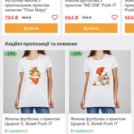
Футболка жіноча з
Жіноча футболка з
Жіно
оригінальним принтом
принтом "ME OW" Push IT
прин
написом "Птах Миру"
Push
Чорний Push IT
764
664
664
₴
₴
864 ₴
764 ₴
Купити
Купити
Акційні пропозиції та новинки
–13%
–13%
Жіноча футболка з принтом
Жіноча футболка з принтом
Цуценя S, Білий Push IT
Цуценя S, Білий Push IT
В наявності
В наявності