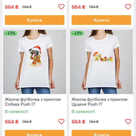
664
664
₴
₴
764 ₴
764 ₴
Купити
Купити
–13%
–13%
Жіноча футболка з принтом
Жіноча футболка з принтом
Собака Push IT
Цуценя Push IT
В наявності
В наявності
664
664
₴
₴
764 ₴
764 ₴
Купити
Купити