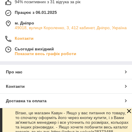
94% позитивних з 31 відгука за рік
Працює з 06.01.2025
м. Дніпро
49018, вулиця Короленко, 3, 412 кабинет, Дніпро, Україна
Контакти
Сьогодні вихідний
Показати весь графік роботи
Про нас
Контакти
Доставка та оплата
Вітаю, це магазин Кавун - Якщо у вас питання по товару,
Графік роботи
то спочатку оформіть його через кнопку купити, і з Вами
зв'яжеться менеджер і все уточнить по розмірах, кольорах
та інших різновидах. - Якщо хочете побачити весь каталог
Повна версія сайту
товарів, то він тут: https://arbuz.in.ua/ua/g28373488-