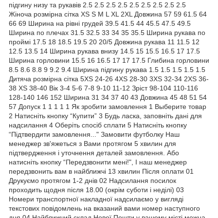
підгину низу та рукавів 2.5 2.5 2.5 2.5 2.5 2.5 2.5 2.5 2.5
Жіноча розмірна сітка XS S M L XL 2XL Довжина 57 59 61.5 64
66 69 Ширина на рівні грудей 39.5 41.5 44 45.5 47.5 49.5
Ширина по плечах 31.5 32.5 33 34 35 35.5 Ширина рукава по
проймі 17.5 18 18.5 19.5 20 20/5 Довжина рукава 11 11.5 12
12.5 13.5 14 Ширина рукава внизу 14.5 15 15.5 16.5 17 17.5
Ширина горловини 15.5 16 16.5 17 17 17.5 Глибина горловини
8.5 8.6 8.8 9 9.2 9.4 Ширина підгину рукава 1.5 1.5 1.5 1.5 1.5
Дитяча розмірна сітка 5XS 24-26 4XS 28-30 3XS 32-34 2XS 36-
38 XS 38-40 Вік 3-4 5-6 7-8 9-10 11-12 Зріст 98-104 110-116
128-140 146 152 Ширина 31 34 37 40 43 Довжина 45 48 51 54
57 Допуск 1 1 1 1 1 Як зробити замовлення 1 Выберите товар
2 Натисніть кнопку “Купити” 3 Будь ласка, заповніть дані для
надсилання 4 Оберіть спосіб сплати 5 Натисніть кнопку
“Підтвердити замовлення..." Замовити футболку Наш
менеджер зв'яжеться з Вами протягом 5 хвилин для
підтвердження і уточнення деталей замовлення. Або
натисніть кнопку “Передзвонити мені!", І наш менеджер
передзвонить вам в найближчі 13 хвилин Після оплати 01
Друкуємо протягом 1-2 днів 02 Надсилання посилок
проходить щодня після 18.00 (окрім суботи і неділі) 03
Номери транспортної накладної надсилаємо у вигляді
текстових повідомлень на вказаний вами номер наступного
дня 04 Найближчий склад Нової Пошти у вашому місті можна