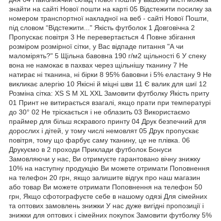
знайти на сайті Нової пошти на карті 05 Відстежити посилку за
номером транспортної накладної на веб - сайті Нової Пошти,
під словом “Відстежити..." Якість футболок 1 Довговічна 2
Пропускає повітря 3 Не перевертається 4 Повне збігання
розміром розмірної сітки, у Вас відпаде питання "А чи
маломірять?" 5 Щільна бавовна 190 г/м2 щільності 6 У спеку
вона не намокає в пахвах через щільнішу тканину 7 Не
натирає ні тканина, ні бірки 8 95% бавовни і 5% еластану 9 Не
викликає алергію 10 Якісні й міцні шви 11 Є валик для шиї 12
Розміна сітка: XS S M XL XXL Замовити футболку Якість приту
01 Принт не витирається взагалі, якщо прати при температурі
до 30° 02 Не тріскається і не облазить 03 Використаємо
праймер для більш яскравого принту 04 Друк безпечний для
дорослих і дітей, у тому числі немовлят 05 Друк пропускає
повітря, тому що фарбує саму тканину, це не плівка. 06
Друкуємо в 2 проходи Приклади футболок Бонуси
Замовляючи у нас, Ви отримуєте гарантовано вічну знижку
10% на наступну продукцію Ви можете отримати Поповнення
на телефон 20 грн, якщо залишите відгук про наш магазин
або товар Ви можете отримати Поповнення на телефон 50
грн, Якщо сфотографуєте себе в нашому одязі Для сімейних
та оптових замовлень знижки У нас дуже вигідні пропозиції і
знижки для оптових і сімейних покупок Замовити футболку 5%