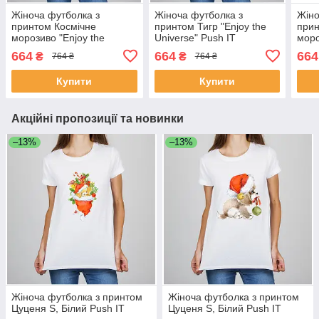
Жіноча футболка з
Жіноча футболка з
Жіно
принтом Космічне
принтом Тигр "Enjoy the
прин
морозиво "Enjoy the
Universe" Push IT
моро
Universe" Push IT
Univ
664
664
664
₴
₴
764 ₴
764 ₴
Купити
Купити
Акційні пропозиції та новинки
–13%
–13%
Жіноча футболка з принтом
Жіноча футболка з принтом
Цуценя S, Білий Push IT
Цуценя S, Білий Push IT