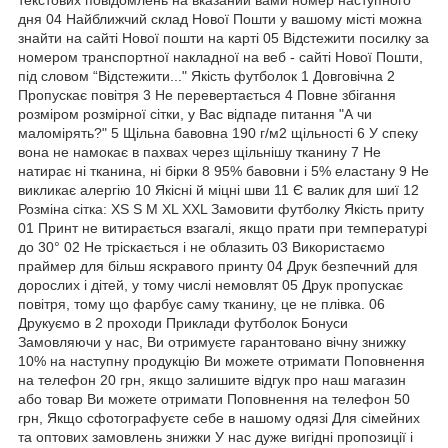
дня 04 Найближчий склад Нової Пошти у вашому місті можна
знайти на сайті Нової пошти на карті 05 Відстежити посилку за
номером транспортної накладної на веб - сайті Нової Пошти,
під словом “Відстежити..." Якість футболок 1 Довговічна 2
Пропускає повітря 3 Не перевертається 4 Повне збігання
розміром розмірної сітки, у Вас відпаде питання "А чи
маломірять?" 5 Щільна бавовна 190 г/м2 щільності 6 У спеку
вона не намокає в пахвах через щільнішу тканину 7 Не
натирає ні тканина, ні бірки 8 95% бавовни і 5% еластану 9 Не
викликає алергію 10 Якісні й міцні шви 11 Є валик для шиї 12
Розміна сітка: XS S M XL XXL Замовити футболку Якість приту
01 Принт не витирається взагалі, якщо прати при температурі
до 30° 02 Не тріскається і не облазить 03 Використаємо
праймер для більш яскравого принту 04 Друк безпечний для
дорослих і дітей, у тому числі немовлят 05 Друк пропускає
повітря, тому що фарбує саму тканину, це не плівка. 06
Друкуємо в 2 проходи Приклади футболок Бонуси
Замовляючи у нас, Ви отримуєте гарантовано вічну знижку
10% на наступну продукцію Ви можете отримати Поповнення
на телефон 20 грн, якщо залишите відгук про наш магазин
або товар Ви можете отримати Поповнення на телефон 50
грн, Якщо сфотографуєте себе в нашому одязі Для сімейних
та оптових замовлень знижки У нас дуже вигідні пропозиції і