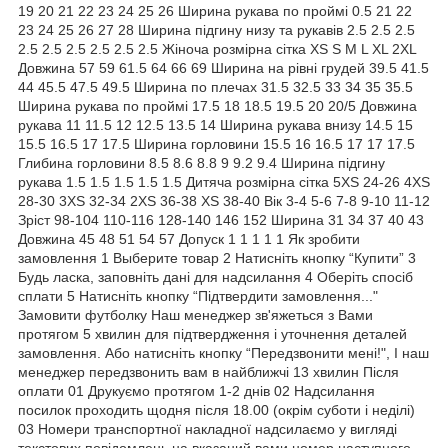
19 20 21 22 23 24 25 26 Ширина рукава по проймі 0.5 21 22
23 24 25 26 27 28 Ширина підгину низу та рукавів 2.5 2.5 2.5
2.5 2.5 2.5 2.5 2.5 2.5 Жіноча розмірна сітка XS S M L XL 2XL
Довжина 57 59 61.5 64 66 69 Ширина на рівні грудей 39.5 41.5
44 45.5 47.5 49.5 Ширина по плечах 31.5 32.5 33 34 35 35.5
Ширина рукава по проймі 17.5 18 18.5 19.5 20 20/5 Довжина
рукава 11 11.5 12 12.5 13.5 14 Ширина рукава внизу 14.5 15
15.5 16.5 17 17.5 Ширина горловини 15.5 16 16.5 17 17 17.5
Глибина горловини 8.5 8.6 8.8 9 9.2 9.4 Ширина підгину
рукава 1.5 1.5 1.5 1.5 1.5 Дитяча розмірна сітка 5XS 24-26 4XS
28-30 3XS 32-34 2XS 36-38 XS 38-40 Вік 3-4 5-6 7-8 9-10 11-12
Зріст 98-104 110-116 128-140 146 152 Ширина 31 34 37 40 43
Довжина 45 48 51 54 57 Допуск 1 1 1 1 1 Як зробити
замовлення 1 Выберите товар 2 Натисніть кнопку “Купити” 3
Будь ласка, заповніть дані для надсилання 4 Оберіть спосіб
сплати 5 Натисніть кнопку “Підтвердити замовлення..."
Замовити футболку Наш менеджер зв'яжеться з Вами
протягом 5 хвилин для підтвердження і уточнення деталей
замовлення. Або натисніть кнопку “Передзвонити мені!", І наш
менеджер передзвонить вам в найближчі 13 хвилин Після
оплати 01 Друкуємо протягом 1-2 днів 02 Надсилання
посилок проходить щодня після 18.00 (окрім суботи і неділі)
03 Номери транспортної накладної надсилаємо у вигляді
текстових повідомлень на вказаний вами номер наступного