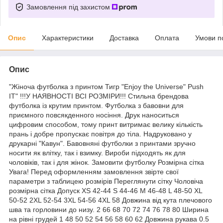
Замовлення під захистом
Опис
Характеристики
Доставка
Оплата
Умови п
Опис
"Жіноча футболка з принтом Тигр "Enjoy the Universe" Push
IT" !!!У НАЯВНОСТІ ВСІ РОЗМІРИ!!! Стильна брендова
футболка із крутим принтом. Футболка з бавовни для
приємного повсякденного носіння. Друк наноситься
цифровим способом, тому принт витримає велику кількість
прань і добре пропускає повітря до тіла. Надруковано у
друкарні "Кавун". Бавовняні футболки з принтами зручно
носити як влітку, так і взимку. Вироби підходять як для
чоловіків, так і для жінок. Замовити футболку Розмірна сітка
Увага! Перед оформленням замовлення звірте свої
параметри з таблицею розмірів Переглянути сітку Чоловіча
розмірна сітка Допуск XS 42-44 S 44-46 M 46-48 L 48-50 XL
50-52 2XL 52-54 3XL 54-56 4XL 58 Довжина від кута плечового
шва та горловини до низу. 2 66 68 70 72 74 76 78 80 Ширина
на рівні грудей 1 48 50 52 54 56 58 60 62 Довжина рукава 0.5