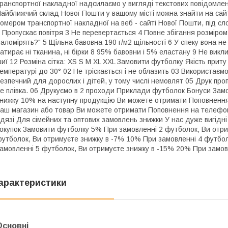
ранспортної накладної надсилаємо у вигляді текстових повідомле
айближчий склад Нової Пошти у вашому місті можна знайти на сайт
омером транспортної накладної на веб - сайті Нової Пошти, під сло
 Пропускає повітря 3 Не перевертається 4 Повне збігання розміром 
аломірять?" 5 Щільна бавовна 190 г/м2 щільності 6 У спеку вона не
атирає ні тканина, ні бірки 8 95% бавовни і 5% еластану 9 Не викли
иї 12 Розміна сітка: XS S M XL XXL Замовити футболку Якість приту
емпературі до 30° 02 Не тріскається і не облазить 03 Використаєм
езпечний для дорослих і дітей, у тому числі немовлят 05 Друк про
е плівка. 06 Друкуємо в 2 проходи Приклади футболок Бонуси Замо
нижку 10% на наступну продукцію Ви можете отримати Поповнення 
аш магазин або товар Ви можете отримати Поповнення на телефо
дязі Для сімейних та оптових замовлень знижки У нас дуже вигідні 
окупок Замовити футболку 5% При замовленні 2 футболок, Ви отри
утболок, Ви отримуєте знижку в -7% 10% При замовленні 4 футбо
амовленні 5 футболок, Ви отримуєте знижку в -15% 20% При замов
арактеристики
Основні