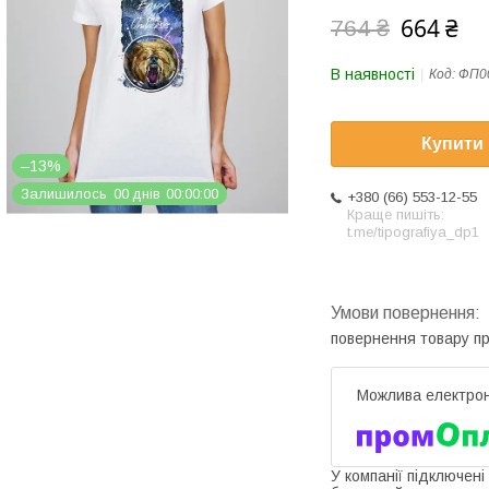
664 ₴
764 ₴
В наявності
Код:
ФП0
Купити
–13%
Залишилось
0
0
днів
0
0
0
0
0
0
+380 (66) 553-12-55
Краще пишіть:
t.me/tipografiya_dp1
повернення товару п
У компанії підключені