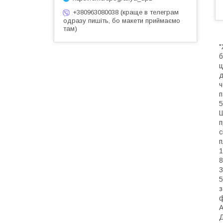
+380963080038 (краще в телеграм
одразу пишіть, бо макети приймаємо
там)
"
б
ц
д
ч
п
5
Ш
п
с
п
1
8
3
5
з
ф
А
Д