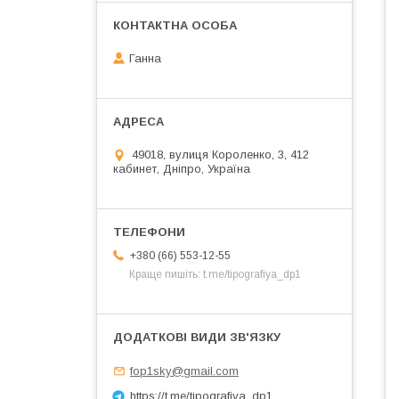
Ганна
49018, вулиця Короленко, 3, 412
кабинет, Дніпро, Україна
+380 (66) 553-12-55
Краще пишіть: t.me/tipografiya_dp1
fop1sky@gmail.com
https://t.me/tipografiya_dp1