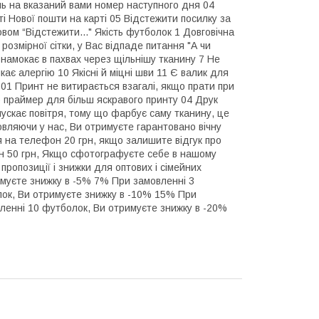
нь на вказаний вами номер наступного дня 04
і Нової пошти на карті 05 Відстежити посилку за
вом “Відстежити..." Якість футболок 1 Довговічна
розмірної сітки, у Вас відпаде питання "А чи
 намокає в пахвах через щільнішу тканину 7 Не
кає алергію 10 Якісні й міцні шви 11 Є валик для
 01 Принт не витирається взагалі, якщо прати при
о праймер для більш яскравого принту 04 Друк
пускає повітря, тому що фарбує саму тканину, це
вляючи у нас, Ви отримуєте гарантовано вічну
на телефон 20 грн, якщо залишите відгук про
н 50 грн, Якщо сфотографуєте себе в нашому
пропозиції і знижки для оптових і сімейних
муєте знижку в -5% 7% При замовленні 3
лок, Ви отримуєте знижку в -10% 15% При
ленні 10 футболок, Ви отримуєте знижку в -20%