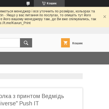
Кошик
в'яжеться менеджер і все уточнить по розмірах, кольорах та
in - Якщо у вас питання по послугах, то опишіть тут його
йте його вашому менеджеру там, де Ви вже спілкувались, так
://t.me/Kavun_Print
Кошик
олка з принтом Ведмідь
iverse" Push IT