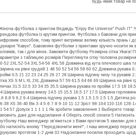
будь-який товар не п
Жіноча футболка з принтом Ведмідь "Enjoy the Universe" Push IT"
рендова футболка із крутим принтом. Футболка з бавовни для при
ифровим способом, тому принт витримає велику кількість прань і д
рукарні "Кавун". Бавовняні футболки з принтами зручно носити як в
оловіків, так і для жінок. Замовити футболку Розмірна сітка Увага
араметри з таблицею розмірів Переглянути сітку Чоловіча розмірна 
0-52 2XL 52-54 3XL 54-56 4XL 58 Довжина від кута плечового шва та
ирина на рівні грудей 1 48 50 52 54 56 58 60 62 Довжина рукава 0
роймі 0.5 21 22 23 24 25 26 27 28 Ширина підгину низу та рукавів 2.5
ітка XS S M L XL 2XL Довжина 57 59 61.5 64 66 69 Ширина на рівні г
лечах 31.5 32.5 33 34 35 35.5 Ширина рукава по проймі 17.5 18 18.5
4 Ширина рукава внизу 14.5 15 15.5 16.5 17 17.5 Ширина горловини
.6 8.8 9 9.2 9.4 Ширина підгину рукава 1.5 1.5 1.5 1.5 1.5 Дитяча 
6-38 XS 38-40 Вік 3-4 5-6 7-8 9-10 11-12 Зріст 98-104 110-116 128
1 54 57 Допуск 1 1 1 1 1 Як зробити замовлення 1 Выберите товар 2
аповніть дані для надсилання 4 Оберіть спосіб сплати 5 Натисніть
утболку Наш менеджер зв'яжеться з Вами протягом 5 хвилин для 
бо натисніть кнопку “Передзвонити мені!", І наш менеджер передз
рукуємо протягом 1-2 днів 02 Надсилання посилок проходить щодня 