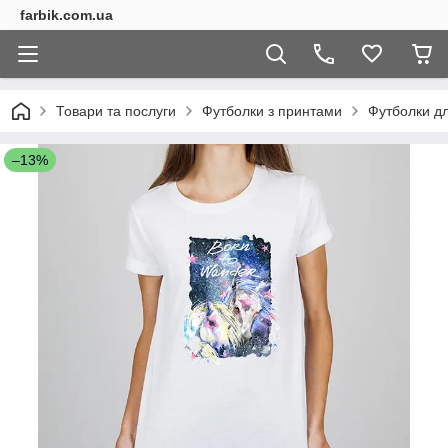
farbik.com.ua
Товари та послуги
Футболки з принтами
Футболки дл
–13%