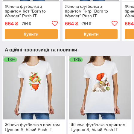
Жіноча футболка з
Жіноча футболка з
Жіно
принтом Кот "Born to
принтом Тигр "Born to
прин
Wander" Push IT
Wander" Push IT
Wand
664
664
664
₴
₴
764 ₴
764 ₴
Купити
Купити
Акційні пропозиції та новинки
–13%
–13%
Жіноча футболка з принтом
Жіноча футболка з принтом
Цуценя S, Білий Push IT
Цуценя S, Білий Push IT