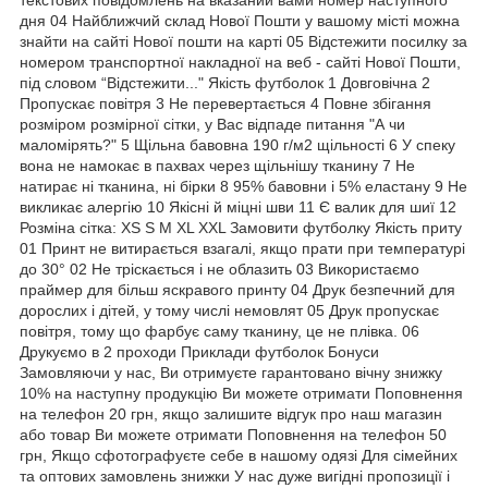
дня 04 Найближчий склад Нової Пошти у вашому місті можна
знайти на сайті Нової пошти на карті 05 Відстежити посилку за
номером транспортної накладної на веб - сайті Нової Пошти,
під словом “Відстежити..." Якість футболок 1 Довговічна 2
Пропускає повітря 3 Не перевертається 4 Повне збігання
розміром розмірної сітки, у Вас відпаде питання "А чи
маломірять?" 5 Щільна бавовна 190 г/м2 щільності 6 У спеку
вона не намокає в пахвах через щільнішу тканину 7 Не
натирає ні тканина, ні бірки 8 95% бавовни і 5% еластану 9 Не
викликає алергію 10 Якісні й міцні шви 11 Є валик для шиї 12
Розміна сітка: XS S M XL XXL Замовити футболку Якість приту
01 Принт не витирається взагалі, якщо прати при температурі
до 30° 02 Не тріскається і не облазить 03 Використаємо
праймер для більш яскравого принту 04 Друк безпечний для
дорослих і дітей, у тому числі немовлят 05 Друк пропускає
повітря, тому що фарбує саму тканину, це не плівка. 06
Друкуємо в 2 проходи Приклади футболок Бонуси
Замовляючи у нас, Ви отримуєте гарантовано вічну знижку
10% на наступну продукцію Ви можете отримати Поповнення
на телефон 20 грн, якщо залишите відгук про наш магазин
або товар Ви можете отримати Поповнення на телефон 50
грн, Якщо сфотографуєте себе в нашому одязі Для сімейних
та оптових замовлень знижки У нас дуже вигідні пропозиції і