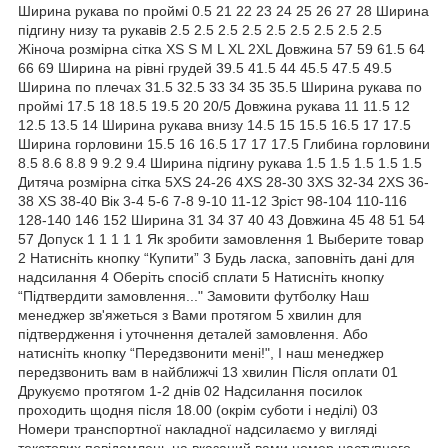
Ширина рукава по проймі 0.5 21 22 23 24 25 26 27 28 Ширина
підгину низу та рукавів 2.5 2.5 2.5 2.5 2.5 2.5 2.5 2.5 2.5
Жіноча розмірна сітка XS S M L XL 2XL Довжина 57 59 61.5 64
66 69 Ширина на рівні грудей 39.5 41.5 44 45.5 47.5 49.5
Ширина по плечах 31.5 32.5 33 34 35 35.5 Ширина рукава по
проймі 17.5 18 18.5 19.5 20 20/5 Довжина рукава 11 11.5 12
12.5 13.5 14 Ширина рукава внизу 14.5 15 15.5 16.5 17 17.5
Ширина горловини 15.5 16 16.5 17 17 17.5 Глибина горловини
8.5 8.6 8.8 9 9.2 9.4 Ширина підгину рукава 1.5 1.5 1.5 1.5 1.5
Дитяча розмірна сітка 5XS 24-26 4XS 28-30 3XS 32-34 2XS 36-
38 XS 38-40 Вік 3-4 5-6 7-8 9-10 11-12 Зріст 98-104 110-116
128-140 146 152 Ширина 31 34 37 40 43 Довжина 45 48 51 54
57 Допуск 1 1 1 1 1 Як зробити замовлення 1 Выберите товар
2 Натисніть кнопку “Купити” 3 Будь ласка, заповніть дані для
надсилання 4 Оберіть спосіб сплати 5 Натисніть кнопку
“Підтвердити замовлення..." Замовити футболку Наш
менеджер зв'яжеться з Вами протягом 5 хвилин для
підтвердження і уточнення деталей замовлення. Або
натисніть кнопку “Передзвонити мені!", І наш менеджер
передзвонить вам в найближчі 13 хвилин Після оплати 01
Друкуємо протягом 1-2 днів 02 Надсилання посилок
проходить щодня після 18.00 (окрім суботи і неділі) 03
Номери транспортної накладної надсилаємо у вигляді
текстових повідомлень на вказаний вами номер наступного