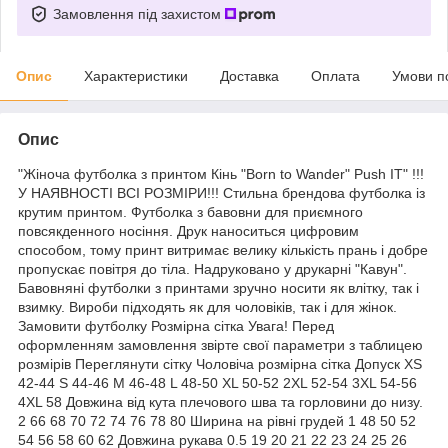
Замовлення під захистом
Опис
Характеристики
Доставка
Оплата
Умови п
Опис
"Жіноча футболка з принтом Кінь "Born to Wander" Push IT" !!!
У НАЯВНОСТІ ВСІ РОЗМІРИ!!! Стильна брендова футболка із
крутим принтом. Футболка з бавовни для приємного
повсякденного носіння. Друк наноситься цифровим
способом, тому принт витримає велику кількість прань і добре
пропускає повітря до тіла. Надруковано у друкарні "Кавун".
Бавовняні футболки з принтами зручно носити як влітку, так і
взимку. Вироби підходять як для чоловіків, так і для жінок.
Замовити футболку Розмірна сітка Увага! Перед
оформленням замовлення звірте свої параметри з таблицею
розмірів Переглянути сітку Чоловіча розмірна сітка Допуск XS
42-44 S 44-46 M 46-48 L 48-50 XL 50-52 2XL 52-54 3XL 54-56
4XL 58 Довжина від кута плечового шва та горловини до низу.
2 66 68 70 72 74 76 78 80 Ширина на рівні грудей 1 48 50 52
54 56 58 60 62 Довжина рукава 0.5 19 20 21 22 23 24 25 26