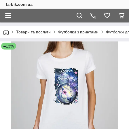
farbik.com.ua
Товари та послуги
Футболки з принтами
Футболки дл
–13%