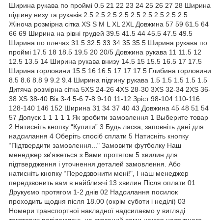
Ширина рукава по проймі 0.5 21 22 23 24 25 26 27 28 Ширина
підгину низу та рукавів 2.5 2.5 2.5 2.5 2.5 2.5 2.5 2.5 2.5
Жіноча розмірна сітка XS S M L XL 2XL Довжина 57 59 61.5 64
66 69 Ширина на рівні грудей 39.5 41.5 44 45.5 47.5 49.5
Ширина по плечах 31.5 32.5 33 34 35 35.5 Ширина рукава по
проймі 17.5 18 18.5 19.5 20 20/5 Довжина рукава 11 11.5 12
12.5 13.5 14 Ширина рукава внизу 14.5 15 15.5 16.5 17 17.5
Ширина горловини 15.5 16 16.5 17 17 17.5 Глибина горловини
8.5 8.6 8.8 9 9.2 9.4 Ширина підгину рукава 1.5 1.5 1.5 1.5 1.5
Дитяча розмірна сітка 5XS 24-26 4XS 28-30 3XS 32-34 2XS 36-
38 XS 38-40 Вік 3-4 5-6 7-8 9-10 11-12 Зріст 98-104 110-116
128-140 146 152 Ширина 31 34 37 40 43 Довжина 45 48 51 54
57 Допуск 1 1 1 1 1 Як зробити замовлення 1 Выберите товар
2 Натисніть кнопку “Купити” 3 Будь ласка, заповніть дані для
надсилання 4 Оберіть спосіб сплати 5 Натисніть кнопку
“Підтвердити замовлення..." Замовити футболку Наш
менеджер зв'яжеться з Вами протягом 5 хвилин для
підтвердження і уточнення деталей замовлення. Або
натисніть кнопку “Передзвонити мені!", І наш менеджер
передзвонить вам в найближчі 13 хвилин Після оплати 01
Друкуємо протягом 1-2 днів 02 Надсилання посилок
проходить щодня після 18.00 (окрім суботи і неділі) 03
Номери транспортної накладної надсилаємо у вигляді
текстових повідомлень на вказаний вами номер наступного