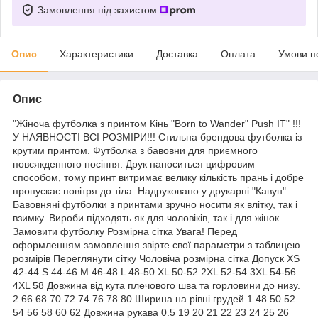
Замовлення під захистом
Опис
Характеристики
Доставка
Оплата
Умови п
Опис
"Жіноча футболка з принтом Кінь "Born to Wander" Push IT" !!!
У НАЯВНОСТІ ВСІ РОЗМІРИ!!! Стильна брендова футболка із
крутим принтом. Футболка з бавовни для приємного
повсякденного носіння. Друк наноситься цифровим
способом, тому принт витримає велику кількість прань і добре
пропускає повітря до тіла. Надруковано у друкарні "Кавун".
Бавовняні футболки з принтами зручно носити як влітку, так і
взимку. Вироби підходять як для чоловіків, так і для жінок.
Замовити футболку Розмірна сітка Увага! Перед
оформленням замовлення звірте свої параметри з таблицею
розмірів Переглянути сітку Чоловіча розмірна сітка Допуск XS
42-44 S 44-46 M 46-48 L 48-50 XL 50-52 2XL 52-54 3XL 54-56
4XL 58 Довжина від кута плечового шва та горловини до низу.
2 66 68 70 72 74 76 78 80 Ширина на рівні грудей 1 48 50 52
54 56 58 60 62 Довжина рукава 0.5 19 20 21 22 23 24 25 26