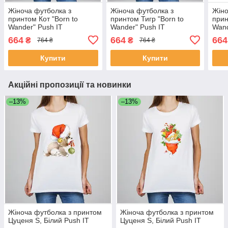
Жіноча футболка з
Жіноча футболка з
Жіно
принтом Кот "Born to
принтом Тигр "Born to
прин
Wander" Push IT
Wander" Push IT
Wand
664
664
664
₴
₴
764 ₴
764 ₴
Купити
Купити
Акційні пропозиції та новинки
–13%
–13%
Жіноча футболка з принтом
Жіноча футболка з принтом
Цуценя S, Білий Push IT
Цуценя S, Білий Push IT