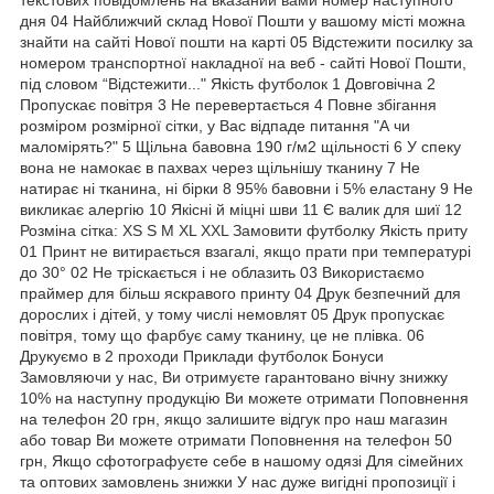
дня 04 Найближчий склад Нової Пошти у вашому місті можна
знайти на сайті Нової пошти на карті 05 Відстежити посилку за
номером транспортної накладної на веб - сайті Нової Пошти,
під словом “Відстежити..." Якість футболок 1 Довговічна 2
Пропускає повітря 3 Не перевертається 4 Повне збігання
розміром розмірної сітки, у Вас відпаде питання "А чи
маломірять?" 5 Щільна бавовна 190 г/м2 щільності 6 У спеку
вона не намокає в пахвах через щільнішу тканину 7 Не
натирає ні тканина, ні бірки 8 95% бавовни і 5% еластану 9 Не
викликає алергію 10 Якісні й міцні шви 11 Є валик для шиї 12
Розміна сітка: XS S M XL XXL Замовити футболку Якість приту
01 Принт не витирається взагалі, якщо прати при температурі
до 30° 02 Не тріскається і не облазить 03 Використаємо
праймер для більш яскравого принту 04 Друк безпечний для
дорослих і дітей, у тому числі немовлят 05 Друк пропускає
повітря, тому що фарбує саму тканину, це не плівка. 06
Друкуємо в 2 проходи Приклади футболок Бонуси
Замовляючи у нас, Ви отримуєте гарантовано вічну знижку
10% на наступну продукцію Ви можете отримати Поповнення
на телефон 20 грн, якщо залишите відгук про наш магазин
або товар Ви можете отримати Поповнення на телефон 50
грн, Якщо сфотографуєте себе в нашому одязі Для сімейних
та оптових замовлень знижки У нас дуже вигідні пропозиції і