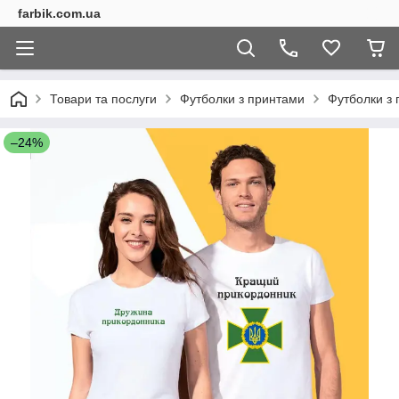
farbik.com.ua
Товари та послуги
Футболки з принтами
Футболки з 
–24%