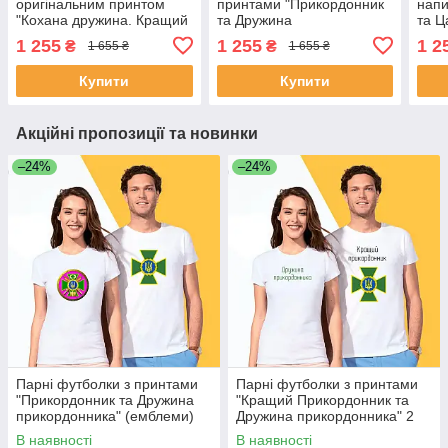
оригінальним принтом
принтами "Прикордонник
напи
"Кохана дружина. Кращий
та Дружина
та Ц
чоловік" Білий Push IT
прикордонника"
IT X
1 255
1 255
1 2
₴
₴
1 655 ₴
1 655 ₴
(емблеми) XS, Білий Push
IT
Купити
Купити
Акційні пропозиції та новинки
–24%
–24%
Парні футболки з принтами
Парні футболки з принтами
"Прикордонник та Дружина
"Кращий Прикордонник та
прикордонника" (емблеми)
Дружина прикордонника" 2
XS, Білий Push IT
XS, Білий Push IT
В наявності
В наявності