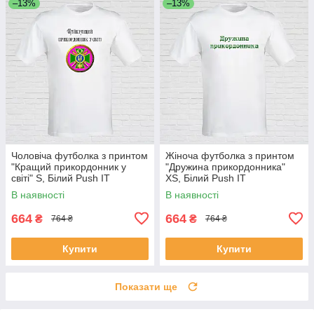
–13%
–13%
Чоловіча футболка з принтом
Жіноча футболка з принтом
"Кращий прикордонник у
"Дружина прикордонника"
світі" S, Білий Push IT
XS, Білий Push IT
В наявності
В наявності
664
664
₴
₴
764 ₴
764 ₴
Купити
Купити
Показати ще