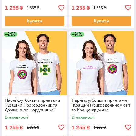
1 255
1 255
₴
₴
1 655 ₴
1 655 ₴
Купити
Купити
–24%
–24%
Парні футболки з принтами
Парні футболки з принтами
"Кращий Прикордонник та
"Кращий Прикордонник у світі
Дружина прикордонника"
та Краща дружина
(емблеми) XS, Білий Push IT
прикордонника" 2 XS, Білий
В наявності
В наявності
Push IT
1 255
1 255
₴
₴
1 655 ₴
1 655 ₴