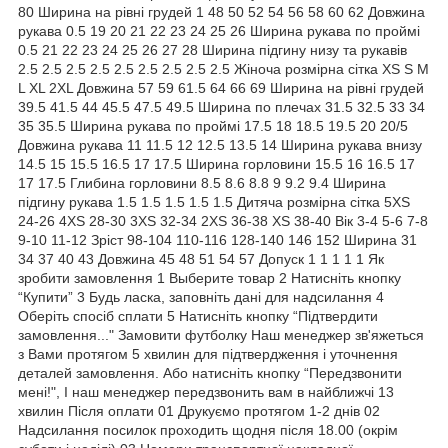
80 Ширина на рівні грудей 1 48 50 52 54 56 58 60 62 Довжина
рукава 0.5 19 20 21 22 23 24 25 26 Ширина рукава по проймі
0.5 21 22 23 24 25 26 27 28 Ширина підгину низу та рукавів
2.5 2.5 2.5 2.5 2.5 2.5 2.5 2.5 2.5 Жіноча розмірна сітка XS S M
L XL 2XL Довжина 57 59 61.5 64 66 69 Ширина на рівні грудей
39.5 41.5 44 45.5 47.5 49.5 Ширина по плечах 31.5 32.5 33 34
35 35.5 Ширина рукава по проймі 17.5 18 18.5 19.5 20 20/5
Довжина рукава 11 11.5 12 12.5 13.5 14 Ширина рукава внизу
14.5 15 15.5 16.5 17 17.5 Ширина горловини 15.5 16 16.5 17
17 17.5 Глибина горловини 8.5 8.6 8.8 9 9.2 9.4 Ширина
підгину рукава 1.5 1.5 1.5 1.5 1.5 Дитяча розмірна сітка 5XS
24-26 4XS 28-30 3XS 32-34 2XS 36-38 XS 38-40 Вік 3-4 5-6 7-8
9-10 11-12 Зріст 98-104 110-116 128-140 146 152 Ширина 31
34 37 40 43 Довжина 45 48 51 54 57 Допуск 1 1 1 1 1 Як
зробити замовлення 1 Выберите товар 2 Натисніть кнопку
“Купити” 3 Будь ласка, заповніть дані для надсилання 4
Оберіть спосіб сплати 5 Натисніть кнопку “Підтвердити
замовлення..." Замовити футболку Наш менеджер зв'яжеться
з Вами протягом 5 хвилин для підтвердження і уточнення
деталей замовлення. Або натисніть кнопку “Передзвонити
мені!", І наш менеджер передзвонить вам в найближчі 13
хвилин Після оплати 01 Друкуємо протягом 1-2 днів 02
Надсилання посилок проходить щодня після 18.00 (окрім