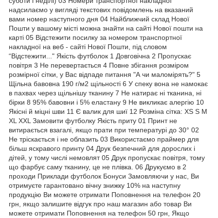
суботи і неділі) 03 Номери транспортної накладної
надсилаємо у вигляді текстових повідомлень на вказаний
вами номер наступного дня 04 Найближчий склад Нової
Пошти у вашому місті можна знайти на сайті Нової пошти на
карті 05 Відстежити посилку за номером транспортної
накладної на веб - сайті Нової Пошти, під словом
“Відстежити..." Якість футболок 1 Довговічна 2 Пропускає
повітря 3 Не перевертається 4 Повне збігання розміром
розмірної сітки, у Вас відпаде питання "А чи маломірять?" 5
Щільна бавовна 190 г/м2 щільності 6 У спеку вона не намокає
в пахвах через щільнішу тканину 7 Не натирає ні тканина, ні
бірки 8 95% бавовни і 5% еластану 9 Не викликає алергію 10
Якісні й міцні шви 11 Є валик для шиї 12 Розміна сітка: XS S M
XL XXL Замовити футболку Якість приту 01 Принт не
витирається взагалі, якщо прати при температурі до 30° 02
Не тріскається і не облазить 03 Використаємо праймер для
більш яскравого принту 04 Друк безпечний для дорослих і
дітей, у тому числі немовлят 05 Друк пропускає повітря, тому
що фарбує саму тканину, це не плівка. 06 Друкуємо в 2
проходи Приклади футболок Бонуси Замовляючи у нас, Ви
отримуєте гарантовано вічну знижку 10% на наступну
продукцію Ви можете отримати Поповнення на телефон 20
грн, якщо залишите відгук про наш магазин або товар Ви
можете отримати Поповнення на телефон 50 грн, Якщо