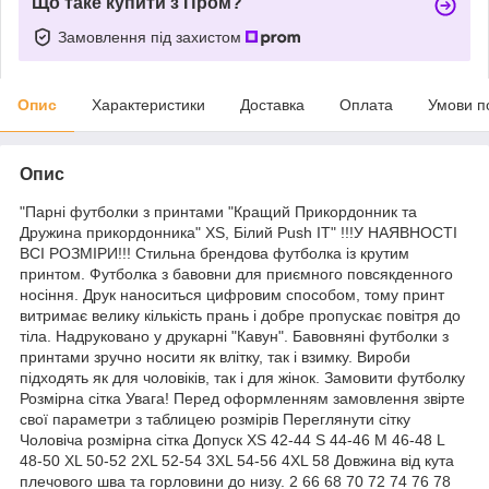
Що таке купити з Пром?
Замовлення під захистом
Опис
Характеристики
Доставка
Оплата
Умови п
Опис
"Парні футболки з принтами "Кращий Прикордонник та
Дружина прикордонника" XS, Білий Push IT" !!!У НАЯВНОСТІ
ВСІ РОЗМІРИ!!! Стильна брендова футболка із крутим
принтом. Футболка з бавовни для приємного повсякденного
носіння. Друк наноситься цифровим способом, тому принт
витримає велику кількість прань і добре пропускає повітря до
тіла. Надруковано у друкарні "Кавун". Бавовняні футболки з
принтами зручно носити як влітку, так і взимку. Вироби
підходять як для чоловіків, так і для жінок. Замовити футболку
Розмірна сітка Увага! Перед оформленням замовлення звірте
свої параметри з таблицею розмірів Переглянути сітку
Чоловіча розмірна сітка Допуск XS 42-44 S 44-46 M 46-48 L
48-50 XL 50-52 2XL 52-54 3XL 54-56 4XL 58 Довжина від кута
плечового шва та горловини до низу. 2 66 68 70 72 74 76 78