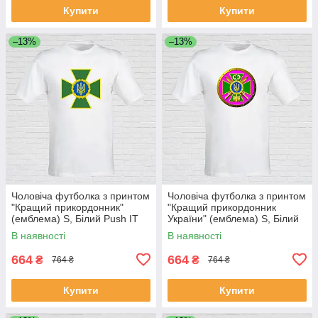
Купити
Купити
–13%
–13%
Чоловіча футболка з принтом
Чоловіча футболка з принтом
"Кращий прикордонник"
"Кращий прикордонник
(емблема) S, Білий Push IT
України" (емблема) S, Білий
Push IT
В наявності
В наявності
664
664
₴
₴
764 ₴
764 ₴
Купити
Купити