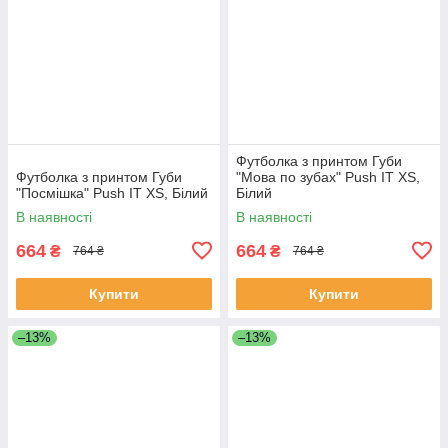
Футболка з принтом Губи
Футболка з принтом Губи
"Мова по зубах" Push IT XS,
"Посмішка" Push IT XS, Білий
Білий
В наявності
В наявності
664
664
₴
₴
764 ₴
764 ₴
Купити
Купити
–13%
–13%