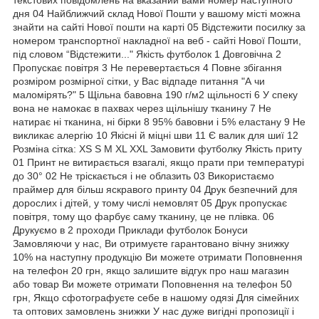
дня 04 Найближчий склад Нової Пошти у вашому місті можна
знайти на сайті Нової пошти на карті 05 Відстежити посилку за
номером транспортної накладної на веб - сайті Нової Пошти,
під словом “Відстежити..." Якість футболок 1 Довговічна 2
Пропускає повітря 3 Не перевертається 4 Повне збігання
розміром розмірної сітки, у Вас відпаде питання "А чи
маломірять?" 5 Щільна бавовна 190 г/м2 щільності 6 У спеку
вона не намокає в пахвах через щільнішу тканину 7 Не
натирає ні тканина, ні бірки 8 95% бавовни і 5% еластану 9 Не
викликає алергію 10 Якісні й міцні шви 11 Є валик для шиї 12
Розміна сітка: XS S M XL XXL Замовити футболку Якість приту
01 Принт не витирається взагалі, якщо прати при температурі
до 30° 02 Не тріскається і не облазить 03 Використаємо
праймер для більш яскравого принту 04 Друк безпечний для
дорослих і дітей, у тому числі немовлят 05 Друк пропускає
повітря, тому що фарбує саму тканину, це не плівка. 06
Друкуємо в 2 проходи Приклади футболок Бонуси
Замовляючи у нас, Ви отримуєте гарантовано вічну знижку
10% на наступну продукцію Ви можете отримати Поповнення
на телефон 20 грн, якщо залишите відгук про наш магазин
або товар Ви можете отримати Поповнення на телефон 50
грн, Якщо сфотографуєте себе в нашому одязі Для сімейних
та оптових замовлень знижки У нас дуже вигідні пропозиції і