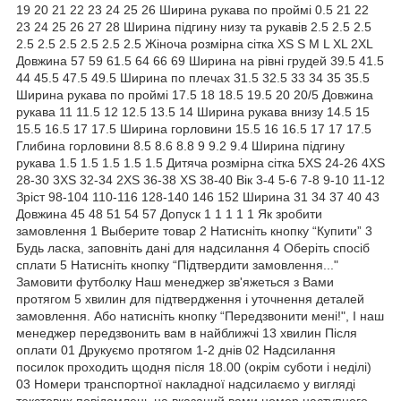
19 20 21 22 23 24 25 26 Ширина рукава по проймі 0.5 21 22
23 24 25 26 27 28 Ширина підгину низу та рукавів 2.5 2.5 2.5
2.5 2.5 2.5 2.5 2.5 2.5 Жіноча розмірна сітка XS S M L XL 2XL
Довжина 57 59 61.5 64 66 69 Ширина на рівні грудей 39.5 41.5
44 45.5 47.5 49.5 Ширина по плечах 31.5 32.5 33 34 35 35.5
Ширина рукава по проймі 17.5 18 18.5 19.5 20 20/5 Довжина
рукава 11 11.5 12 12.5 13.5 14 Ширина рукава внизу 14.5 15
15.5 16.5 17 17.5 Ширина горловини 15.5 16 16.5 17 17 17.5
Глибина горловини 8.5 8.6 8.8 9 9.2 9.4 Ширина підгину
рукава 1.5 1.5 1.5 1.5 1.5 Дитяча розмірна сітка 5XS 24-26 4XS
28-30 3XS 32-34 2XS 36-38 XS 38-40 Вік 3-4 5-6 7-8 9-10 11-12
Зріст 98-104 110-116 128-140 146 152 Ширина 31 34 37 40 43
Довжина 45 48 51 54 57 Допуск 1 1 1 1 1 Як зробити
замовлення 1 Выберите товар 2 Натисніть кнопку “Купити” 3
Будь ласка, заповніть дані для надсилання 4 Оберіть спосіб
сплати 5 Натисніть кнопку “Підтвердити замовлення..."
Замовити футболку Наш менеджер зв'яжеться з Вами
протягом 5 хвилин для підтвердження і уточнення деталей
замовлення. Або натисніть кнопку “Передзвонити мені!", І наш
менеджер передзвонить вам в найближчі 13 хвилин Після
оплати 01 Друкуємо протягом 1-2 днів 02 Надсилання
посилок проходить щодня після 18.00 (окрім суботи і неділі)
03 Номери транспортної накладної надсилаємо у вигляді
текстових повідомлень на вказаний вами номер наступного