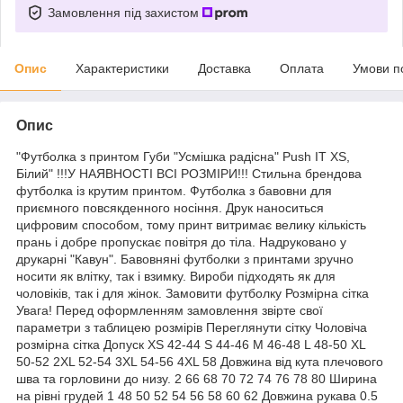
Замовлення під захистом
Опис
Характеристики
Доставка
Оплата
Умови п
Опис
"Футболка з принтом Губи "Усмішка радісна" Push IT XS,
Білий" !!!У НАЯВНОСТІ ВСІ РОЗМІРИ!!! Стильна брендова
футболка із крутим принтом. Футболка з бавовни для
приємного повсякденного носіння. Друк наноситься
цифровим способом, тому принт витримає велику кількість
прань і добре пропускає повітря до тіла. Надруковано у
друкарні "Кавун". Бавовняні футболки з принтами зручно
носити як влітку, так і взимку. Вироби підходять як для
чоловіків, так і для жінок. Замовити футболку Розмірна сітка
Увага! Перед оформленням замовлення звірте свої
параметри з таблицею розмірів Переглянути сітку Чоловіча
розмірна сітка Допуск XS 42-44 S 44-46 M 46-48 L 48-50 XL
50-52 2XL 52-54 3XL 54-56 4XL 58 Довжина від кута плечового
шва та горловини до низу. 2 66 68 70 72 74 76 78 80 Ширина
на рівні грудей 1 48 50 52 54 56 58 60 62 Довжина рукава 0.5