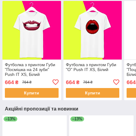
Футболка з принтом Губи
Футболка з принтом Губи
Футб
"Посмішка на 24 зуби"
"О" Push IT XS, Білий
"Поц
Push IT XS, Білий
Біли
664
664
664
₴
₴
764 ₴
764 ₴
Купити
Купити
Акційні пропозиції та новинки
–13%
–13%