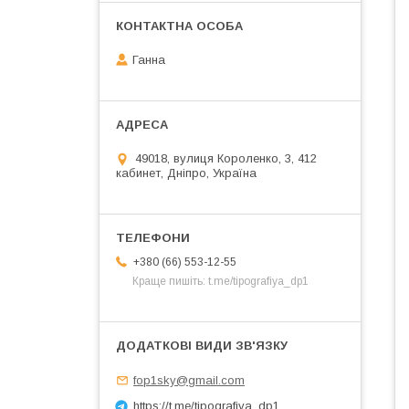
Ганна
49018, вулиця Короленко, 3, 412
кабинет, Дніпро, Україна
+380 (66) 553-12-55
Краще пишіть: t.me/tipografiya_dp1
fop1sky@gmail.com
https://t.me/tipografiya_dp1