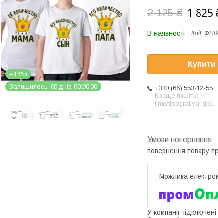
1 825 
2 125 ₴
В наявності
Код:
ФП0
Купити
–14%
Залишилось
0
0
днів
0
0
0
0
0
0
+380 (66) 553-12-55
Краще пишіть:
t.me/tipografiya_dp1
повернення товару п
У компанії підключені