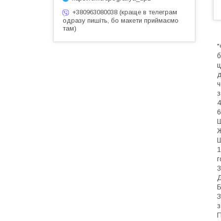
+380963080038 (краще в телеграм
одразу пишіть, бо макети приймаємо
там)
"
б
ц
д
ч
з
4
6
Ш
Ж
Ш
1
г
3
Д
Б
З
з
П