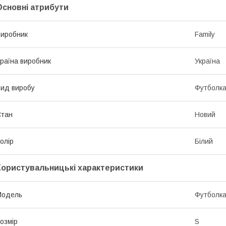
Основні атрибути
иробник
Family
раїна виробник
Україна
ид виробу
Футболк
Стан
Новий
олір
Білий
Користувальницькі характеристики
Мoдель
Футболк
озмір
S