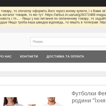
 товару, то спочатку оформіть його через кнопку купити, і з Вами з
каталог товарів, то він тут: https://arbuz.in.ua/ua/g28373488-magaz
овість і тп... - Якщо у вас питання по оплаченому товару, то зада
дше Якщо треба інша швидка відповідь, то пишіть в телеграм: https
РО НАС
КОНТАКТИ
ДОСТАВКА ТА ОПЛАТА
Футболки Фем
родини "Їхня