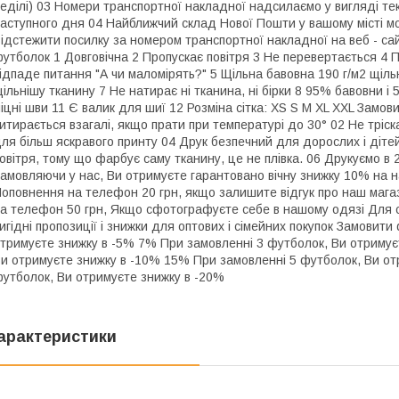
еділі) 03 Номери транспортної накладної надсилаємо у вигляді те
аступного дня 04 Найближчий склад Нової Пошти у вашому місті мо
ідстежити посилку за номером транспортної накладної на веб - сайт
утболок 1 Довговічна 2 Пропускає повітря 3 Не перевертається 4 По
ідпаде питання "А чи маломірять?" 5 Щільна бавовна 190 г/м2 щільн
ільнішу тканину 7 Не натирає ні тканина, ні бірки 8 95% бавовни і 
іцні шви 11 Є валик для шиї 12 Розміна сітка: XS S M XL XXL Замов
итирається взагалі, якщо прати при температурі до 30° 02 Не тріс
ля більш яскравого принту 04 Друк безпечний для дорослих і дітей
овітря, тому що фарбує саму тканину, це не плівка. 06 Друкуємо 
амовляючи у нас, Ви отримуєте гарантовано вічну знижку 10% на 
оповнення на телефон 20 грн, якщо залишите відгук про наш маг
а телефон 50 грн, Якщо сфотографуєте себе в нашому одязі Для с
игідні пропозиції і знижки для оптових і сімейних покупок Замови
тримуєте знижку в -5% 7% При замовленні 3 футболок, Ви отримує
и отримуєте знижку в -10% 15% При замовленні 5 футболок, Ви от
утболок, Ви отримуєте знижку в -20%
арактеристики