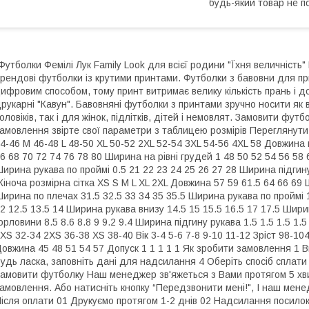
будь-який товар не п
Футболки Фемілі Лук Family Look для всієї родини "Їхня величність
рендові футболки із крутими принтами. Футболки з бавовни для п
ифровим способом, тому принт витримає велику кількість прань і д
рукарні "Кавун". Бавовняні футболки з принтами зручно носити як в
оловіків, так і для жінок, підлітків, дітей і немовлят. Замовити ф
амовлення звірте свої параметри з таблицею розмірів Переглянути 
4-46 M 46-48 L 48-50 XL 50-52 2XL 52-54 3XL 54-56 4XL 58 Довжина 
6 68 70 72 74 76 78 80 Ширина на рівні грудей 1 48 50 52 54 56 58
ирина рукава по проймі 0.5 21 22 23 24 25 26 27 28 Ширина підгину ни
іноча розмірна сітка XS S M L XL 2XL Довжина 57 59 61.5 64 66 69 Ш
ирина по плечах 31.5 32.5 33 34 35 35.5 Ширина рукава по проймі 1
2 12.5 13.5 14 Ширина рукава внизу 14.5 15 15.5 16.5 17 17.5 Шири
орловини 8.5 8.6 8.8 9 9.2 9.4 Ширина підгину рукава 1.5 1.5 1.5 1.
XS 32-34 2XS 36-38 XS 38-40 Вік 3-4 5-6 7-8 9-10 11-12 Зріст 98-1
овжина 45 48 51 54 57 Допуск 1 1 1 1 1 Як зробити замовлення 1 В
удь ласка, заповніть дані для надсилання 4 Оберіть спосіб сплати
амовити футболку Наш менеджер зв'яжеться з Вами протягом 5 хв
амовлення. Або натисніть кнопку “Передзвонити мені!", І наш мен
ісля оплати 01 Друкуємо протягом 1-2 днів 02 Надсилання посилок 