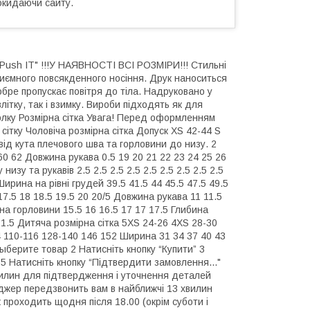
окидаючи сайту.
" Push IT" !!!У НАЯВНОСТІ ВСІ РОЗМІРИ!!! Стильні
риємного повсякденного носіння. Друк наноситься
обре пропускає повітря до тіла. Надруковано у
літку, так і взимку. Вироби підходять як для
утболку Розмірна сітка Увага! Перед оформленням
сітку Чоловіча розмірна сітка Допуск XS 42-44 S
від кута плечового шва та горловини до низу. 2
 60 62 Довжина рукава 0.5 19 20 21 22 23 24 25 26
зу та рукавів 2.5 2.5 2.5 2.5 2.5 2.5 2.5 2.5 2.5
ирина на рівні грудей 39.5 41.5 44 45.5 47.5 49.5
7.5 18 18.5 19.5 20 20/5 Довжина рукава 11 11.5
на горловини 15.5 16 16.5 17 17 17.5 Глибина
5 1.5 Дитяча розмірна сітка 5XS 24-26 4XS 28-30
04 110-116 128-140 146 152 Ширина 31 34 37 40 43
ыберите товар 2 Натисніть кнопку “Купити” 3
 5 Натисніть кнопку “Підтвердити замовлення..."
илин для підтвердження і уточнення деталей
еджер передзвонить вам в найближчі 13 хвилин
проходить щодня після 18.00 (окрім суботи і