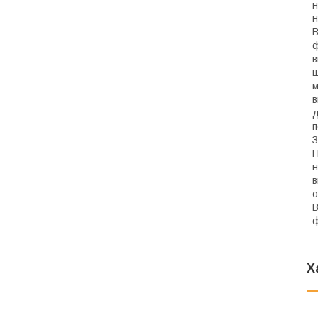
н
н
В
ф
в
щ
м
в
д
п
З
П
н
в
о
В
ф
Х