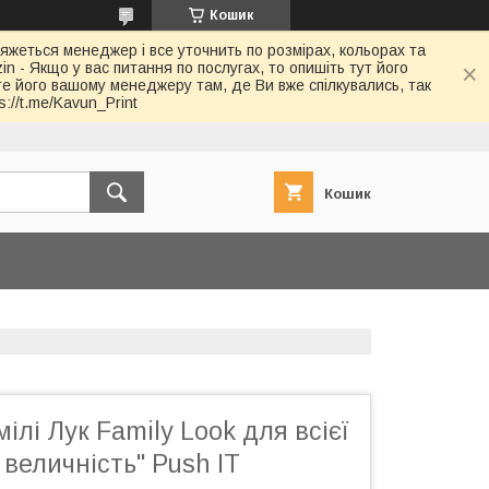
Кошик
в'яжеться менеджер і все уточнить по розмірах, кольорах та
in - Якщо у вас питання по послугах, то опишіть тут його
йте його вашому менеджеру там, де Ви вже спілкувались, так
://t.me/Kavun_Print
Кошик
ілі Лук Family Look для всієї
 величність" Push IT