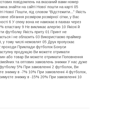
кстових повідомлень на вказаний вами номер
жна знайти на сайті Нової пошти на карті 05
і Нової Пошти, під словом “Відстежити..." Якість
вне збігання розміром розмірної сітки, у Вас
ості 6 У спеку вона не намокає в пахвах через
5% еластану 9 Не викликає алергію 10 Якісні й
ити футболку Якість приту 01 Принт не
кається і не облазить 03 Використаємо праймер
, у тому числі немовлят 05 Друк пропускає
в 2 проходи Приклади футболок Бонуси
наступну продукцію Ви можете отримати
азин або товар Ви можете отримати Поповнення
імейних та оптових замовлень знижки У нас дуже
ти футболку 5% При замовленні 2 футболок, Ви
те знижку в -7% 10% При замовленні 4 футболок,
римуєте знижку в -15% 20% При замовленні 10