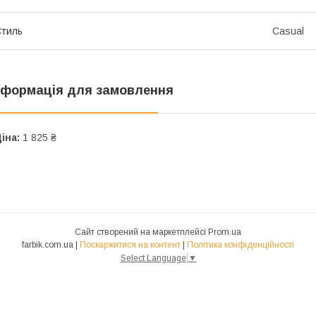
тиль
Casual
нформація для замовлення
іна:
1 825 ₴
Сайт створений на маркетплейсі
Prom.ua
farbik.com.ua |
Поскаржитися на контент
|
Політика конфіденційності
Select Language
▼