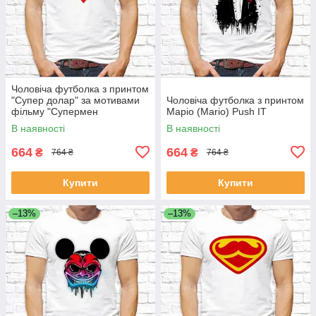
Чоловіча футболка з принтом
"Супер долар" за мотивами
Чоловіча футболка з принтом
фільму "Супермен
Маріо (Mario) Push IT
(Superman)" Push IT
В наявності
В наявності
664
664
₴
₴
764 ₴
764 ₴
Купити
Купити
–13%
–13%