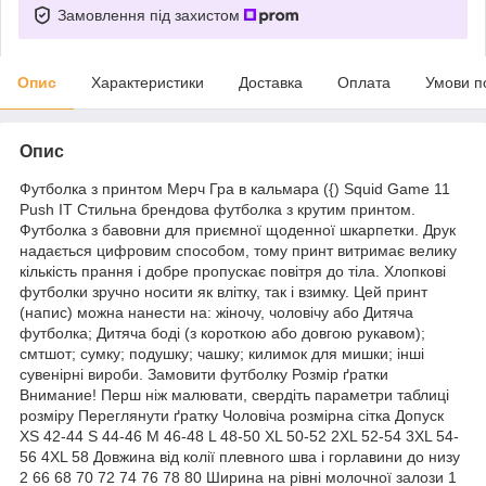
Замовлення під захистом
Опис
Характеристики
Доставка
Оплата
Умови п
Опис
Футболка з принтом Мерч Гра в кальмара ({) Squid Game 11
Push IT Стильна брендова футболка з крутим принтом.
Футболка з бавовни для приємної щоденної шкарпетки. Друк
надається цифровим способом, тому принт витримає велику
кількість прання і добре пропускає повітря до тіла. Хлопкові
футболки зручно носити як влітку, так і взимку. Цей принт
(напис) можна нанести на: жіночу, чоловічу або Дитяча
футболка; Дитяча боді (з короткою або довгою рукавом);
смтшот; сумку; подушку; чашку; килимок для мишки; інші
сувенірні вироби. Замовити футболку Розмір ґратки
Внимание! Перш ніж малювати, свердіть параметри таблиці
розміру Переглянути ґратку Чоловіча розмірна сітка Допуск
XS 42-44 S 44-46 M 46-48 L 48-50 XL 50-52 2XL 52-54 3XL 54-
56 4XL 58 Довжина від колії плевного шва і горлавини до низу
2 66 68 70 72 74 76 78 80 Ширина на рівні молочної залози 1