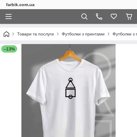
farbik.com.ua
Товари та послуги
Футболки з принтами
Футболки з 
–13%