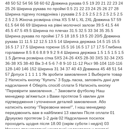
48 50 52 54 56 58 60 62 Довжина рукава 0.5 19 20 21 22 23 24
25 26 Ширина рукава по проймі 0.5 21 22 23 24 25 26 27 28
Ширина підгину псевдоніма і рукавів 2.5 2.5 2.5 2.5 2.5 2.5 2.5
2.5 2.5 Жіноча розмірна сітка XS S M L XL 2XL Довжина 57 59
61.5 64 66 69 Ширина на рівні молочної залози 39.5 41.5 44
45.5 47.5 49.5 Ширина по плечах 31.5 32.5 33 34 35 35.5
Ширина рукава по проймі 17.5 18 18.5 19.5 20 20/5 Довжина
рукава 11 11.5 12 12.5 13.5 14 Ширина держака 14.5 15 15.5
16.5 17 17.5 Ширина горюни 15.5 16 16.5 17 17 17.5 Глибина
горлавини 8.5 8.6 8.8 9 9.2 9.4 Ширина держака 1.5 1.5 1.5 1.5
1.5 Дитяча розмірна сітка 5XS 24-26 4XS 28-30 3XS 32-34 2XS
36-38 XS 38-40 Вік 3-4 5-6 7-8 9-10 11-12 Рост 98-104 110-116
128-140 146 152 Ширина 31 34 37 40 43 Довжина 45 48 51 54
57 Допуск 1 1 1 1 1 Як зробити замовлення 1 Выберите товар
2 Натисніть кнопку “Купить” 3 Будь ласка, заповніть дані для
надсилання 4 Оберіть спосіб сплати 5 Натисніть кнопку
“Перевірити замовлення..." Замовити футболку Наш
менеджер зв'яжеться з Вами протягом 5 хвилин для
підтвердження і уточнення деталей замовлення. Або
натисніть кнопку “Перезвони мене!", І наш менеджер
передзвонить вам в найближчі 13 хвилин Після оплати 01
Друкуємо протягом 1-2 днів 02 Надсилання посилок
проходить щодня після 18.00 (окрім суботи і неділі) 03
Номери транспортної накладної надсилаємо у вигляді