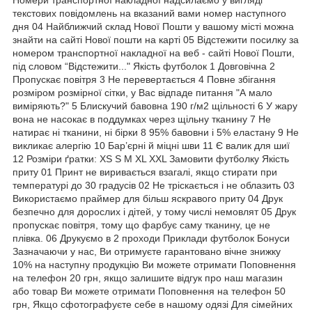
текстових повідомлень на вказаний вами номер наступного
дня 04 Найближчий склад Нової Пошти у вашому місті можна
знайти на сайті Нової пошти на карті 05 Відстежити посилку за
номером транспортної накладної на веб - сайті Нової Пошти,
під словом “Відстежити..." Якість футболок 1 Довговічна 2
Пропускає повітря 3 Не перевертається 4 Повне збігання
розміром розмірної сітки, у Вас відпаде питання "А мало
виміряють?" 5 Блискучий бавовна 190 г/м2 щільності 6 У жару
вона не насокає в поддумках через щільну тканину 7 Не
натирає ні тканини, ні бірки 8 95% бавовни і 5% еластану 9 Не
викликає алергію 10 Бар’єрні й міцні шви 11 Є валик для шиї
12 Розміри ґратки: XS S M XL XXL Замовити футболку Якість
приту 01 Принт не виривається взагалі, якщо стирати при
температурі до 30 градусів 02 Не тріскається і не облазить 03
Використаємо праймер для більш яскравого приту 04 Друк
безпечно для дорослих і дітей, у тому числі немовлят 05 Друк
пропускає повітря, тому що фарбує саму тканину, це не
плівка. 06 Друкуємо в 2 проходи Приклади футболок Бонуси
Зазначаючи у нас, Ви отримуєте гарантовано вічне знижку
10% на наступну продукцію Ви можете отримати Поповнення
на телефон 20 грн, якщо залишите відгук про наш магазин
або товар Ви можете отримати Поповнення на телефон 50
грн, Якщо сфотографуєте себе в нашому одязі Для сімейних