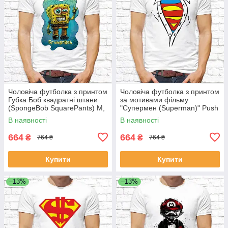
Чоловіча футболка з принтом
Чоловіча футболка з принтом
Губка Боб квадратні штани
за мотивами фільму
(SpongeBob SquarePants) M,
"Супермен (Superman)" Push
Білий Push IT
IT
В наявності
В наявності
664
664
₴
₴
764 ₴
764 ₴
Купити
Купити
–13%
–13%