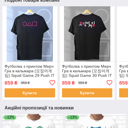
Подібні товари компанії
Футболка з принтом Мерч
Футболка з принтом Мерч
Футб
Гра в кальмара (오징어게
Гра в кальмара (오징어게
Гра
임) Squid Game 29 Push IT
임) Squid Game 30 Push IT
임) S
859
859
859
₴
₴
959 ₴
959 ₴
Купити
Купити
Акційні пропозиції та новинки
–13%
–13%