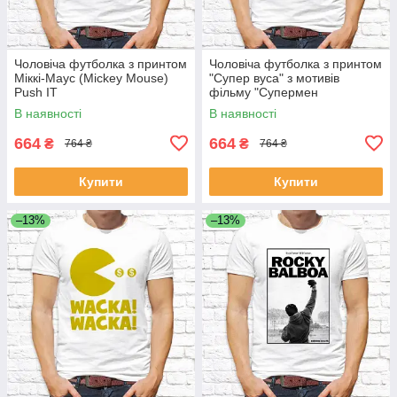
Чоловіча футболка з принтом
Чоловіча футболка з принтом
Міккі-Маус (Mickey Mouse)
"Супер вуса" з мотивів
Push IT
фільму "Супермен
(Superman)" Push IT
В наявності
В наявності
664
664
₴
₴
764 ₴
764 ₴
Купити
Купити
–13%
–13%