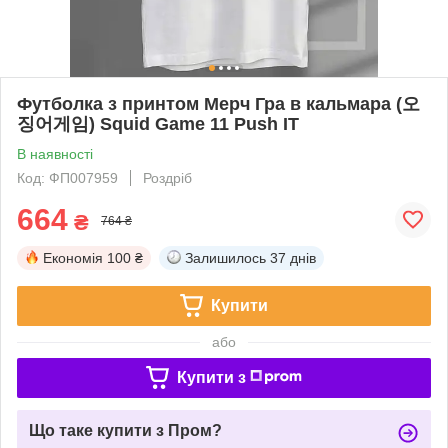
Футболка з принтом Мерч Гра в кальмара (오
징어게임) Squid Game 11 Push IT
В наявності
Код: ФП007959
Роздріб
664
₴
764 ₴
Економія
100 ₴
Залишилось
37 днів
Купити
або
Купити з
Що таке купити з Пром?