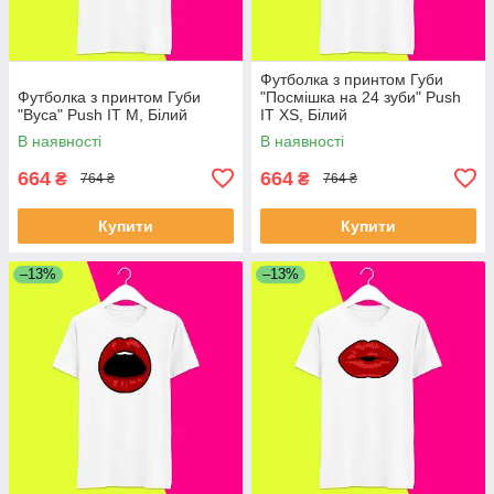
Футболка з принтом Губи
Футболка з принтом Губи
"Посмішка на 24 зуби" Push
"Вуса" Push IT M, Білий
IT XS, Білий
В наявності
В наявності
664
664
₴
₴
764 ₴
764 ₴
Купити
Купити
–13%
–13%