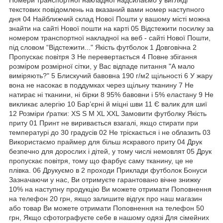
текстових повідомлень на вказаний вами номер наступного
дня 04 Найближчий склад Нової Пошти у вашому місті можна
знайти на сайті Нової пошти на карті 05 Відстежити посилку за
номером транспортної накладної на веб - сайті Нової Пошти,
під словом “Відстежити..." Якість футболок 1 Довговічна 2
Пропускає повітря 3 Не перевертається 4 Повне збігання
розміром розмірної сітки, у Вас відпаде питання "А мало
виміряють?" 5 Блискучий бавовна 190 г/м2 щільності 6 У жару
вона не насокає в поддумках через щільну тканину 7 Не
натирає ні тканини, ні бірки 8 95% бавовни і 5% еластану 9 Не
викликає алергію 10 Бар’єрні й міцні шви 11 Є валик для шиї
12 Розміри ґратки: XS S M XL XXL Замовити футболку Якість
приту 01 Принт не виривається взагалі, якщо стирати при
температурі до 30 градусів 02 Не тріскається і не облазить 03
Використаємо праймер для більш яскравого приту 04 Друк
безпечно для дорослих і дітей, у тому числі немовлят 05 Друк
пропускає повітря, тому що фарбує саму тканину, це не
плівка. 06 Друкуємо в 2 проходи Приклади футболок Бонуси
Зазначаючи у нас, Ви отримуєте гарантовано вічне знижку
10% на наступну продукцію Ви можете отримати Поповнення
на телефон 20 грн, якщо залишите відгук про наш магазин
або товар Ви можете отримати Поповнення на телефон 50
грн, Якщо сфотографуєте себе в нашому одязі Для сімейних