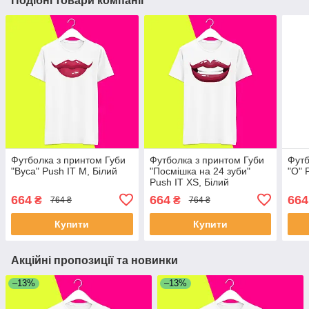
Подібні товари компанії
Футболка з принтом Губи
Футболка з принтом Губи
Футб
"Вуса" Push IT M, Білий
"Посмішка на 24 зуби"
"О" 
Push IT XS, Білий
664
664
664
₴
₴
764 ₴
764 ₴
Купити
Купити
Акційні пропозиції та новинки
–13%
–13%