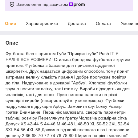
Замовлення під захистом
Опис
Характеристики
Доставка
Оплата
Умови п
Опис
Футболка біла з принтом Губи "Прикриті губи" Push IT У
НАЛІЧІ ВСЕ РОЗМЕРИ! Стильна брендова футболка з крутим
принтом. Футболка з бавовни для приємної щоденної
шкарпетки. Друк надається цифровим способом, тому принт
витримає велику кількість прання і добре пропускає повітря
до тіла. Надруковано в друкарні "Арбуз". Хлопкові футболки
зручно носити як влітку, так і взимку. Вироби підходять як для
чоловіків, так і для жінок. Принт можна нанести на різні
сувенірні вироби (використовуйте у менеджера). Футболки
надруковані в друкарні Арбус. Замовити футболку Розмір
ґратки Внимание! Перш ніж малювати, свердіть параметри
таблиці розміру Переглянути ґратку Чоловіча розмірна сітка
Допуск XS 42-44 S 44-46 M 46-48 L 48-50 XL 50-52 2XL 52-54
3XL 54-56 4XL 58 Довжина від колії плевного шва і горлавини
до низу 2 66 68 70 72 74 76 78 80 Ширина на рівні молочної