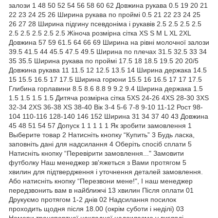
залози 1 48 50 52 54 56 58 60 62 Довжина рукава 0.5 19 20 21
22 23 24 25 26 Ширина рукава по проймі 0.5 21 22 23 24 25
26 27 28 Ширина підгину псевдоніма і рукавів 2.5 2.5 2.5 2.5
2.5 2.5 2.5 2.5 2.5 Жіноча розмірна сітка XS S M L XL 2XL
Довжина 57 59 61.5 64 66 69 Ширина на рівні молочної залози
39.5 41.5 44 45.5 47.5 49.5 Ширина по плечах 31.5 32.5 33 34
35 35.5 Ширина рукава по проймі 17.5 18 18.5 19.5 20 20/5
Довжина рукава 11 11.5 12 12.5 13.5 14 Ширина держака 14.5
15 15.5 16.5 17 17.5 Ширина горюни 15.5 16 16.5 17 17 17.5
Глибина горлавини 8.5 8.6 8.8 9 9.2 9.4 Ширина держака 1.5
1.5 1.5 1.5 1.5 Дитяча розмірна сітка 5XS 24-26 4XS 28-30 3XS
32-34 2XS 36-38 XS 38-40 Вік 3-4 5-6 7-8 9-10 11-12 Рост 98-
104 110-116 128-140 146 152 Ширина 31 34 37 40 43 Довжина
45 48 51 54 57 Допуск 1 1 1 1 1 Як зробити замовлення 1
Выберите товар 2 Натисніть кнопку “Купить” 3 Будь ласка,
заповніть дані для надсилання 4 Оберіть спосіб сплати 5
Натисніть кнопку “Перевірити замовлення..." Замовити
футболку Наш менеджер зв'яжеться з Вами протягом 5
хвилин для підтвердження і уточнення деталей замовлення.
Або натисніть кнопку “Перезвони мене!", І наш менеджер
передзвонить вам в найближчі 13 хвилин Після оплати 01
Друкуємо протягом 1-2 днів 02 Надсилання посилок
проходить щодня після 18.00 (окрім суботи і неділі) 03
Номери транспортної накладної надсилаємо у вигляді