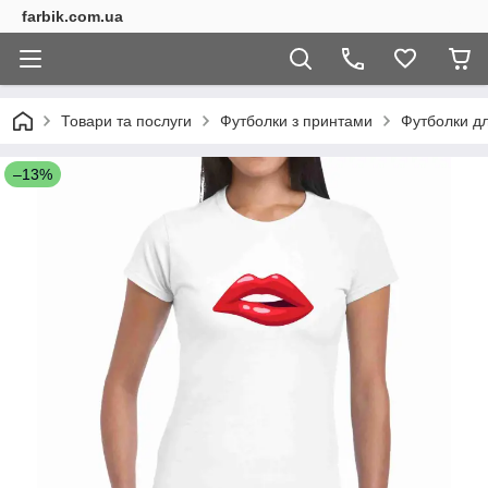
farbik.com.ua
Товари та послуги
Футболки з принтами
Футболки дл
–13%