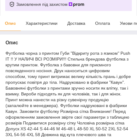
Замовлення під захистом
Опис
Характеристики
Доставка
Оплата
Умови п
Опис
Футболка чорна з принтом Губи "Відкриту рота з язиком" Push
IT !! У НАЛИЧІ ВСІ РОЗМІРИ!!! Стильна брендова футболка з
крутим принтом. Футболка з бавовни для приємного
повсякденного носіння. Друк наноситься цифровим
способом, тому принт витримає велику кількість прань і добре
пропускає повітря до тіла. Надруковано в фабрики "Кавун".
Бавовняні футболки з принтами зручно носити як влітку, так і
взимку. Вироби підходять як для чоловіків, так і для жінок.
Принт можна нанести на різну сувенірну продукцію
(запалюйте в менеджера). Футболки надруковані в фабрики
Кавун. Замовити футболку Розмірна сітка Внимание! Перед
оформленням замовлення звірте свої параметри з таблицею
розмірів Подивитися розмірну сітку Чоловіча розмірна сітка
Допуск XS 42-44 S 44-46 M 46-48 L 48-50 XL 50-52 2XL 52-54
3XL 54-56 4XL 58 Довжина від кута плечового шва та