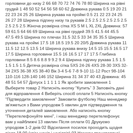
горловини до низу 2 66 68 70 72 74 76 78 80 Ширина на рівні
грудей 1 48 50 52 54 56 58 60 62 Довжина рукава 0.5 19 20 21
22 23 24 25 26 Ширина рукава на проймі 0.5 21 22 23 24 25
26 27 28 Ширина підгину низу та рукавів 2.5 2.5 2.5 2.5 2.5 2.5
2.5 2.5 2.5 Жіноча розмірна сітка XS S M L XL 2XL Довжина: 57
59 61.5 64 66 69 Ширина на рівні грудей 39.5 41.5 44 45.5
47.5 49.5 Ширина по плечах 31.5 32.5 33 34 35 35.5 Ширина
рукава на проймі 17.5 18 18.5 19.5 20 20/5 Довжина рукава 11
11.5 12 12.5 13.5 14 Ширина рукава внизу 14.5 15 15.5 16.5 17
17.5 Ширина горловини 15.5 16 16.5 17 17 17.5 Глибина
горловини 8.5 8.6 8.8 9 9.2 9.4 Ширина підгину рукава 1.5 1.5
1.5 1.5 1.5 Дитяча розмірна сітка 5XS 24-26 4XS 28-30 3XS 32-
34 2XS 36-38 XS 38-40 Вік 3-4 5-6 7-8 9-10 11-12 Рост 98-104
110-116 128-140 146 152 Ширина 31 34 37 40 43 Довжина: 45
48 51 54 57 Допуск 1 1 1 1 1 Як зробити замовлення 1
Выберите товар 2 Натисніть кнопку “Купить” 3 Заповніть дані
для відправлення 4 Виберіть спосіб оплати 5 Натисніть кнопку
"Підтвердити замовлення" Замовити футболку Наш менеджер
зв'яжеться з Вами упродовж 5 хвилин для підтвердження та
уточнення деталей замовлення. Або натисніть кнопку
"Перетелефонуйте мені", і наш менеджер перетелефонує
вам у найближчі 13 хвилин Після оплати 01 Друкуємо
упродовж 1-2 днів 02 Відсилання посилок проходить щодня
після 18.00 (крім шахів і неділяів) 03 Номери транспортної