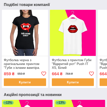
Подібні товари компанії
Футболка чорна з
Футболка з принтом Губи
Футб
оригінальним принтом
"Відкритий рот" Push IT
"Від
"Губи з іклами вампіра.
XS, Білий
Push
Твій ніжний вампір" Push
859
664
664
₴
₴
959 ₴
764 ₴
IT
Купити
Купити
Акційні пропозиції та новинки
–13%
–13%