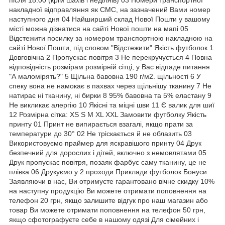
накладної відправляння як СМС, на зазначений Вами номер
наступного дня 04 Найширший склад Нової Пошти у вашому
місті можна дізнатися на сайті Нової пошти на мапі 05
Відстежити посилку за номером транспортною накладною на
сайті Нової Пошти, під словом "Відстежити" Якість футболок 1
Довговічна 2 Пропускає повітря 3 Не перекручується 4 Повна
відповідність розмірам розмірній сітці, у Вас відпаде питання
"А маломірять?" 5 Щільна бавовна 190 г/м2. щільності 6 У
спеку вона не намокає в пахвах через щільнішу тканину 7 Не
натирає ні тканину, ні бирки 8 95% бавовна та 5% еластану 9
Не викликає алергію 10 Якісні та міцні шви 11 Є валик для шиї
12 Розмірна сітка: XS S M XL XXL Замовити футболку Якість
принту 01 Принт не випирається взагалі, якщо прати за
температури до 30° 02 Не тріскається й не облазить 03
Використовуємо праймер для яскравішого принту 04 Друк
безпечний для дорослих і дітей, включно з немовлятами 05
Друк пропускає повітря, позаяк фарбує саму тканину, це не
плівка 06 Друкуємо у 2 проходи Приклади футболок Бонуси
Заявляючи в нас, Ви отримуєте гарантовано вічне скидку 10%
на наступну продукцію Ви можете отримати поповнення на
телефон 20 грн, якщо залишите відгук про наш магазин або
товар Ви можете отримати поповнення на телефон 50 грн,
якщо сфотографуєте себе в нашому одязі Для сімейних і