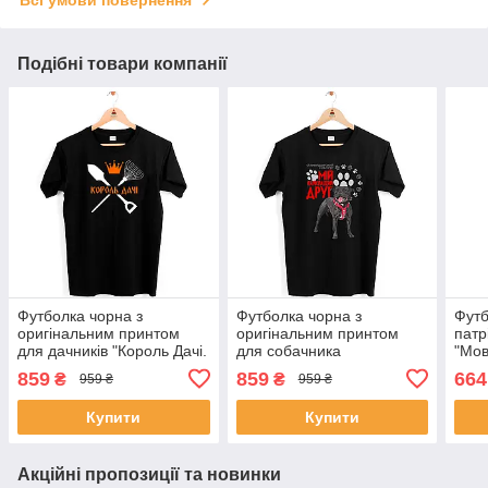
Всі умови повернення
Подібні товари компанії
Футболка чорна з
Футболка чорна з
Футб
оригінальним принтом
оригінальним принтом
патр
для дачників "Король Дачі.
для собачника
"Мов
Схрещені лопатка і граблі"
"Стаффордширський
859
859
664
₴
₴
959 ₴
959 ₴
Push IT
бультер'єр Мій найкращий
друг" Push IT
Купити
Купити
Акційні пропозиції та новинки