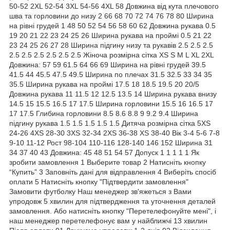
50-52 2XL 52-54 3XL 54-56 4XL 58 Довжина від кута плечового
шва та горловини до низу 2 66 68 70 72 74 76 78 80 Ширина
на рівні грудей 1 48 50 52 54 56 58 60 62 Довжина рукава 0.5
19 20 21 22 23 24 25 26 Ширина рукава на проймі 0.5 21 22
23 24 25 26 27 28 Ширина підгину низу та рукавів 2.5 2.5 2.5
2.5 2.5 2.5 2.5 2.5 2.5 Жіноча розмірна сітка XS S M L XL 2XL
Довжина: 57 59 61.5 64 66 69 Ширина на рівні грудей 39.5
41.5 44 45.5 47.5 49.5 Ширина по плечах 31.5 32.5 33 34 35
35.5 Ширина рукава на проймі 17.5 18 18.5 19.5 20 20/5
Довжина рукава 11 11.5 12 12.5 13.5 14 Ширина рукава внизу
14.5 15 15.5 16.5 17 17.5 Ширина горловини 15.5 16 16.5 17
17 17.5 Глибина горловини 8.5 8.6 8.8 9 9.2 9.4 Ширина
підгину рукава 1.5 1.5 1.5 1.5 1.5 Дитяча розмірна сітка 5XS
24-26 4XS 28-30 3XS 32-34 2XS 36-38 XS 38-40 Вік 3-4 5-6 7-8
9-10 11-12 Рост 98-104 110-116 128-140 146 152 Ширина 31
34 37 40 43 Довжина: 45 48 51 54 57 Допуск 1 1 1 1 1 Як
зробити замовлення 1 Выберите товар 2 Натисніть кнопку
“Купить” 3 Заповніть дані для відправлення 4 Виберіть спосіб
оплати 5 Натисніть кнопку "Підтвердити замовлення"
Замовити футболку Наш менеджер зв'яжеться з Вами
упродовж 5 хвилин для підтвердження та уточнення деталей
замовлення. Або натисніть кнопку "Перетелефонуйте мені", і
наш менеджер перетелефонує вам у найближчі 13 хвилин