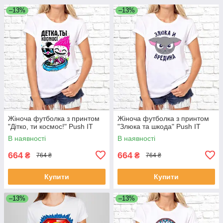
–13%
–13%
Жіноча футболка з принтом
Жіноча футболка з принтом
"Дітко, ти космос!" Push IT
"Злюка та шкода" Push IT
В наявності
В наявності
664
664
₴
₴
764 ₴
764 ₴
Купити
Купити
–13%
–13%