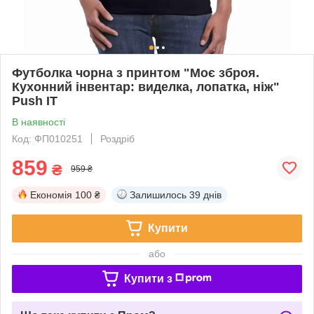
Футболка чорна з принтом "Моє зброя.
Кухонний інвентар: виделка, лопатка, ніж"
Push IT
В наявності
Код: ФП010251
Роздріб
859
₴
959 ₴
Економія
100 ₴
Залишилось
39 днів
Купити
або
Купити з