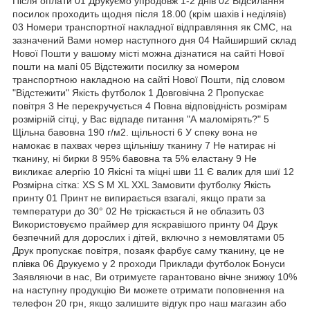
Після оплати 01 Друкуємо упродовж 1-2 днів 02 Відсилання
посилок проходить щодня після 18.00 (крім шахів і неділяів)
03 Номери транспортної накладної відправляння як СМС, на
зазначений Вами номер наступного дня 04 Найширший склад
Нової Пошти у вашому місті можна дізнатися на сайті Нової
пошти на мапі 05 Відстежити посилку за номером
транспортною накладною на сайті Нової Пошти, під словом
"Відстежити" Якість футболок 1 Довговічна 2 Пропускає
повітря 3 Не перекручується 4 Повна відповідність розмірам
розмірній сітці, у Вас відпаде питання "А маломірять?" 5
Щільна бавовна 190 г/м2. щільності 6 У спеку вона не
намокає в пахвах через щільнішу тканину 7 Не натирає ні
тканину, ні бирки 8 95% бавовна та 5% еластану 9 Не
викликає алергію 10 Якісні та міцні шви 11 Є валик для шиї 12
Розмірна сітка: XS S M XL XXL Замовити футболку Якість
принту 01 Принт не випирається взагалі, якщо прати за
температури до 30° 02 Не тріскається й не облазить 03
Використовуємо праймер для яскравішого принту 04 Друк
безпечний для дорослих і дітей, включно з немовлятами 05
Друк пропускає повітря, позаяк фарбує саму тканину, це не
плівка 06 Друкуємо у 2 проходи Приклади футболок Бонуси
Заявляючи в нас, Ви отримуєте гарантовано вічне знижку 10%
на наступну продукцію Ви можете отримати поповнення на
телефон 20 грн, якщо залишите відгук про наш магазин або