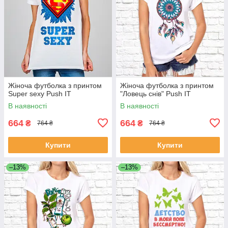
Жіноча футболка з принтом
Жіноча футболка з принтом
Super sexy Push IT
"Ловець снів" Push IT
В наявності
В наявності
664
664
₴
₴
764 ₴
764 ₴
Купити
Купити
–13%
–13%