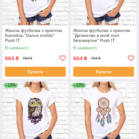
Жіноча футболка з принтом
Жіноча футболка з принтом
Коктейль "Dance mohito"
"Дитинство в моїй попі
Push IT
безсмертне" Push IT
В наявності
В наявності
664
664
₴
₴
764 ₴
764 ₴
Купити
Купити
–13%
–13%