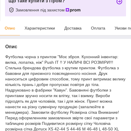
Що таке купити з Пром?
Замовлення під захистом
Опис
Характеристики
Доставка
Оплата
Умови п
Опис
Футболка чорна з принтом "Моє зброя. Кухонний інвентар:
вилка, лопатка, ніж" Push IT !! У НАЛИЧІ ВСІ РОЗМІРИ!!!
Стильна брендова футболка з крутим принтом. Футболка з
бавовни для приємного повсякденного носіння. Друк
наноситься цифровим способом, тому принт витримає велику
кількість прань і добре пропускає повітря до тіла.
Надруковано в фабрики "Кавун". Бавовняні футболки з
принтами зручно носити як влітку, так і взимку. Вироби
підходять як для чоловіків, так і для жінок. Принт можна
нанести на різну сувенірну продукцію (запалюйте в
менеджера). Замовити футболку Розмірна сітка Внимание!
Перед оформленням замовлення звірте свої параметри з
таблицею розмірів Подивитися розмірну сітку Чоловіча
розмірна сітка Допуск XS 42-44 S 44-46 M 46-48 L 48-50 XL