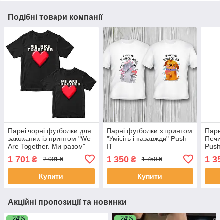
Подібні товари компанії
Парні чорні футболки для
Парні футболки з принтом
Парн
закоханих із принтом "We
"Умісіть і назавжди" Push
Печи
Are Together. Ми разом"
IT
Push
Push IT
1 701
1 350
1 3
₴
₴
2 001 ₴
1 750 ₴
Купити
Купити
Акційні пропозиції та новинки
–24%
–24%