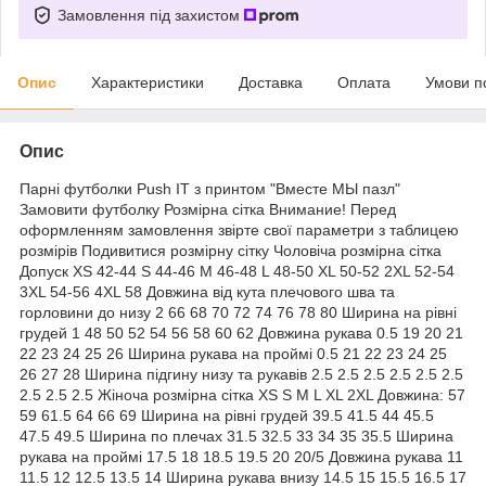
Замовлення під захистом
Опис
Характеристики
Доставка
Оплата
Умови п
Опис
Парні футболки Push IT з принтом "Вместе МЫ пазл"
Замовити футболку Розмірна сітка Внимание! Перед
оформленням замовлення звірте свої параметри з таблицею
розмірів Подивитися розмірну сітку Чоловіча розмірна сітка
Допуск XS 42-44 S 44-46 M 46-48 L 48-50 XL 50-52 2XL 52-54
3XL 54-56 4XL 58 Довжина від кута плечового шва та
горловини до низу 2 66 68 70 72 74 76 78 80 Ширина на рівні
грудей 1 48 50 52 54 56 58 60 62 Довжина рукава 0.5 19 20 21
22 23 24 25 26 Ширина рукава на проймі 0.5 21 22 23 24 25
26 27 28 Ширина підгину низу та рукавів 2.5 2.5 2.5 2.5 2.5 2.5
2.5 2.5 2.5 Жіноча розмірна сітка XS S M L XL 2XL Довжина: 57
59 61.5 64 66 69 Ширина на рівні грудей 39.5 41.5 44 45.5
47.5 49.5 Ширина по плечах 31.5 32.5 33 34 35 35.5 Ширина
рукава на проймі 17.5 18 18.5 19.5 20 20/5 Довжина рукава 11
11.5 12 12.5 13.5 14 Ширина рукава внизу 14.5 15 15.5 16.5 17