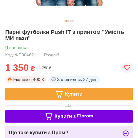
Парні футболки Push IT з принтом "Умісіть
МИ пазл"
В наявності
Код: ФП004621
Роздріб
1 350
₴
1 750 ₴
Економія
400 ₴
Залишилось
37 днів
Купити
або
Купити з
Що таке купити з Пром?