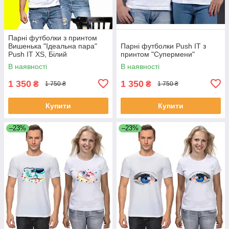
Парні футболки з принтом
Вишенька "Ідеальна пара"
Парні футболки Push IT з
Push IT XS, Білий
принтом "Супермени"
В наявності
В наявності
1 350
1 350
₴
₴
1 750 ₴
1 750 ₴
Купити
Купити
–23%
–23%