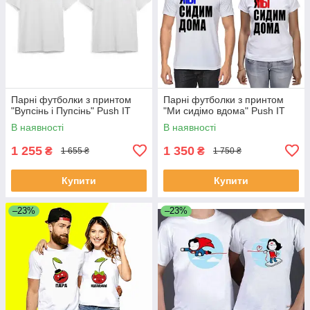
Парні футболки з принтом
Парні футболки з принтом
"Вупсінь і Пупсінь" Push IT
"Ми сидімо вдома" Push IT
В наявності
В наявності
1 255
1 350
₴
₴
1 655 ₴
1 750 ₴
Купити
Купити
–23%
–23%