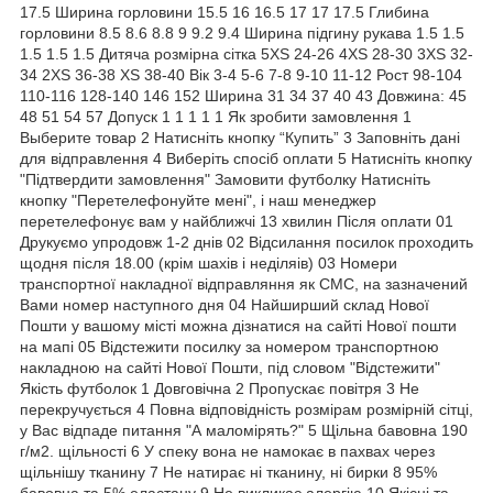
17.5 Ширина горловини 15.5 16 16.5 17 17 17.5 Глибина
горловини 8.5 8.6 8.8 9 9.2 9.4 Ширина підгину рукава 1.5 1.5
1.5 1.5 1.5 Дитяча розмірна сітка 5XS 24-26 4XS 28-30 3XS 32-
34 2XS 36-38 XS 38-40 Вік 3-4 5-6 7-8 9-10 11-12 Рост 98-104
110-116 128-140 146 152 Ширина 31 34 37 40 43 Довжина: 45
48 51 54 57 Допуск 1 1 1 1 1 Як зробити замовлення 1
Выберите товар 2 Натисніть кнопку “Купить” 3 Заповніть дані
для відправлення 4 Виберіть спосіб оплати 5 Натисніть кнопку
"Підтвердити замовлення" Замовити футболку Натисніть
кнопку "Перетелефонуйте мені", і наш менеджер
перетелефонує вам у найближчі 13 хвилин Після оплати 01
Друкуємо упродовж 1-2 днів 02 Відсилання посилок проходить
щодня після 18.00 (крім шахів і неділяів) 03 Номери
транспортної накладної відправляння як СМС, на зазначений
Вами номер наступного дня 04 Найширший склад Нової
Пошти у вашому місті можна дізнатися на сайті Нової пошти
на мапі 05 Відстежити посилку за номером транспортною
накладною на сайті Нової Пошти, під словом "Відстежити"
Якість футболок 1 Довговічна 2 Пропускає повітря 3 Не
перекручується 4 Повна відповідність розмірам розмірній сітці,
у Вас відпаде питання "А маломірять?" 5 Щільна бавовна 190
г/м2. щільності 6 У спеку вона не намокає в пахвах через
щільнішу тканину 7 Не натирає ні тканину, ні бирки 8 95%
бавовна та 5% еластану 9 Не викликає алергію 10 Якісні та