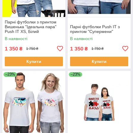
Парні футболки з принтом
Вишенька "Ідеальна пара"
Парні футболки Push IT з
Push IT XS, Білий
принтом "Супермени"
В наявності
В наявності
1 350
1 350
₴
₴
1 750 ₴
1 750 ₴
Купити
Купити
–23%
–23%