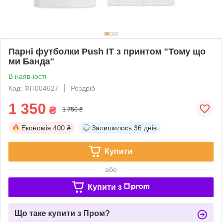
Парні футболки Push IT з принтом "Тому що
ми Банда"
В наявності
Код: ФП004627
Роздріб
1 350
₴
1 750 ₴
Економія
400 ₴
Залишилось
36 днів
Купити
або
Купити з
Що таке купити з Пром?