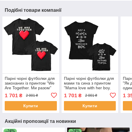
Подібні товари компанії
Парні чорні футболки для
Парні чорні футболки для
Парн
закоханих із принтом "We
мами та сина з принтом
"Як 
Are Together. Ми разом"
"Mama love with her boy.
один
Push IT
Boy love with his mama"
1 701
1 701
1 3
₴
₴
2 001 ₴
2 001 ₴
Push IT
Купити
Купити
Акційні пропозиції та новинки
–24%
–24%