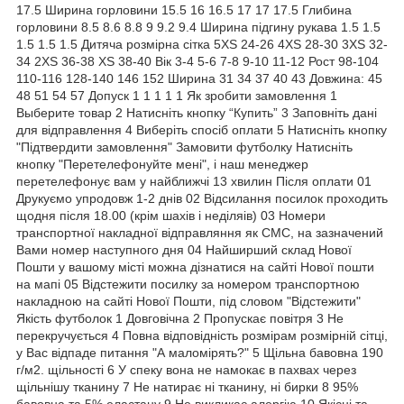
17.5 Ширина горловини 15.5 16 16.5 17 17 17.5 Глибина
горловини 8.5 8.6 8.8 9 9.2 9.4 Ширина підгину рукава 1.5 1.5
1.5 1.5 1.5 Дитяча розмірна сітка 5XS 24-26 4XS 28-30 3XS 32-
34 2XS 36-38 XS 38-40 Вік 3-4 5-6 7-8 9-10 11-12 Рост 98-104
110-116 128-140 146 152 Ширина 31 34 37 40 43 Довжина: 45
48 51 54 57 Допуск 1 1 1 1 1 Як зробити замовлення 1
Выберите товар 2 Натисніть кнопку “Купить” 3 Заповніть дані
для відправлення 4 Виберіть спосіб оплати 5 Натисніть кнопку
"Підтвердити замовлення" Замовити футболку Натисніть
кнопку "Перетелефонуйте мені", і наш менеджер
перетелефонує вам у найближчі 13 хвилин Після оплати 01
Друкуємо упродовж 1-2 днів 02 Відсилання посилок проходить
щодня після 18.00 (крім шахів і неділяів) 03 Номери
транспортної накладної відправляння як СМС, на зазначений
Вами номер наступного дня 04 Найширший склад Нової
Пошти у вашому місті можна дізнатися на сайті Нової пошти
на мапі 05 Відстежити посилку за номером транспортною
накладною на сайті Нової Пошти, під словом "Відстежити"
Якість футболок 1 Довговічна 2 Пропускає повітря 3 Не
перекручується 4 Повна відповідність розмірам розмірній сітці,
у Вас відпаде питання "А маломірять?" 5 Щільна бавовна 190
г/м2. щільності 6 У спеку вона не намокає в пахвах через
щільнішу тканину 7 Не натирає ні тканину, ні бирки 8 95%
бавовна та 5% еластану 9 Не викликає алергію 10 Якісні та