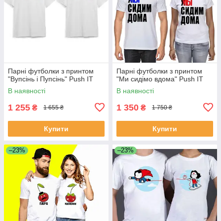
Парні футболки з принтом
Парні футболки з принтом
"Вупсінь і Пупсінь" Push IT
"Ми сидімо вдома" Push IT
В наявності
В наявності
1 255
1 350
₴
₴
1 655 ₴
1 750 ₴
Купити
Купити
–23%
–23%