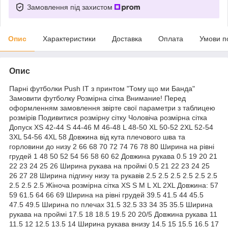
Замовлення під захистом
Опис
Характеристики
Доставка
Оплата
Умови п
Опис
Парні футболки Push IT з принтом "Тому що ми Банда"
Замовити футболку Розмірна сітка Внимание! Перед
оформленням замовлення звірте свої параметри з таблицею
розмірів Подивитися розмірну сітку Чоловіча розмірна сітка
Допуск XS 42-44 S 44-46 M 46-48 L 48-50 XL 50-52 2XL 52-54
3XL 54-56 4XL 58 Довжина від кута плечового шва та
горловини до низу 2 66 68 70 72 74 76 78 80 Ширина на рівні
грудей 1 48 50 52 54 56 58 60 62 Довжина рукава 0.5 19 20 21
22 23 24 25 26 Ширина рукава на проймі 0.5 21 22 23 24 25
26 27 28 Ширина підгину низу та рукавів 2.5 2.5 2.5 2.5 2.5 2.5
2.5 2.5 2.5 Жіноча розмірна сітка XS S M L XL 2XL Довжина: 57
59 61.5 64 66 69 Ширина на рівні грудей 39.5 41.5 44 45.5
47.5 49.5 Ширина по плечах 31.5 32.5 33 34 35 35.5 Ширина
рукава на проймі 17.5 18 18.5 19.5 20 20/5 Довжина рукава 11
11.5 12 12.5 13.5 14 Ширина рукава внизу 14.5 15 15.5 16.5 17