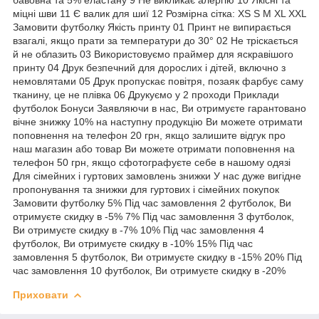
міцні шви 11 Є валик для шиї 12 Розмірна сітка: XS S M XL XXL
Замовити футболку Якість принту 01 Принт не випирається
взагалі, якщо прати за температури до 30° 02 Не тріскається
й не облазить 03 Використовуємо праймер для яскравішого
принту 04 Друк безпечний для дорослих і дітей, включно з
немовлятами 05 Друк пропускає повітря, позаяк фарбує саму
тканину, це не плівка 06 Друкуємо у 2 проходи Приклади
футболок Бонуси Заявляючи в нас, Ви отримуєте гарантовано
вічне знижку 10% на наступну продукцію Ви можете отримати
поповнення на телефон 20 грн, якщо залишите відгук про
наш магазин або товар Ви можете отримати поповнення на
телефон 50 грн, якщо сфотографуєте себе в нашому одязі
Для сімейних і гуртових замовлень знижки У нас дуже вигідне
пропонування та знижки для гуртових і сімейних покупок
Замовити футболку 5% Під час замовлення 2 футболок, Ви
отримуєте скидку в -5% 7% Під час замовлення 3 футболок,
Ви отримуєте скидку в -7% 10% Під час замовлення 4
футболок, Ви отримуєте скидку в -10% 15% Під час
замовлення 5 футболок, Ви отримуєте скидку в -15% 20% Під
час замовлення 10 футболок, Ви отримуєте скидку в -20%
Приховати