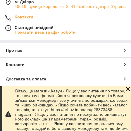
м. Дніпро
49018, вулиця Короленко, 3, 412 кабинет, Дніпро, Україна
Контакти
Сьогодні вихідний
Показати весь графік роботи
Про нас
Контакти
Доставка та оплата
Вітаю, це магазин Кавун - Якщо у вас питання по товару,
Графік роботи
то спочатку оформіть його через кнопку купити, і з Вами
зв'яжеться менеджер і все уточнить по розмірах, кольорах
та інших різновидах. - Якщо хочете побачити весь каталог
Повна версія сайту
товарів, то він тут: https://arbuz.in.ua/ua/g28373488-
magazin - Якщо у вас питання по послугах, то опишіть тут
його докладніше з параметрами: тираж, розмір,
Сайт створено на маркетплейсі
Prom.ua
кольоровість і тп... - Якщо у вас питання по оплаченому
товару, то задайте його вашому менеджеру там, де Ви вже