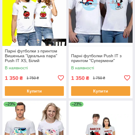
Парні футболки з принтом
Вишенька "Ідеальна пара"
Парні футболки Push IT з
Push IT XS, Білий
принтом "Супермени"
В наявності
В наявності
1 350
1 350
₴
₴
1 750 ₴
1 750 ₴
Купити
Купити
–23%
–23%