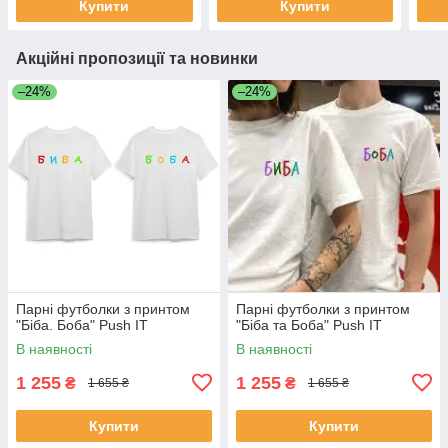
Купити
Купити
Акційні пропозиції та новинки
–24%
–24%
Парні футболки з принтом
Парні футболки з принтом
"Біба. Боба" Push IT
"Біба та Боба" Push IT
В наявності
В наявності
1 255
1 255
₴
₴
1 655 ₴
1 655 ₴
Купити
Купити