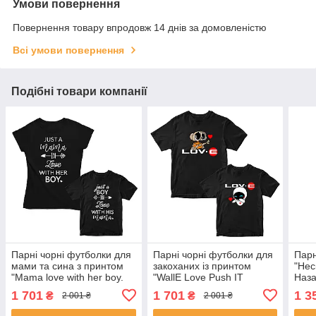
Умови повернення
Повернення товару впродовж 14 днів за домовленістю
Всі умови повернення
Подібні товари компанії
Парні чорні футболки для
Парні чорні футболки для
Парн
мами та сина з принтом
закоханих із принтом
"Нес
"Mama love with her boy.
"WallE Love Push IT
Наза
Boy love with his mama"
1 701
1 701
1 3
₴
₴
2 001 ₴
2 001 ₴
Push IT