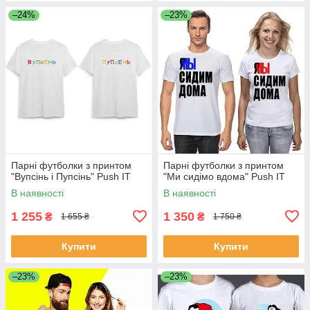
–24%
–23%
Парні футболки з принтом
Парні футболки з принтом
"Вупсінь і Пупсінь" Push IT
"Ми сидімо вдома" Push IT
В наявності
В наявності
1 255
1 350
₴
₴
1 655 ₴
1 750 ₴
Купити
Купити
–23%
–23%