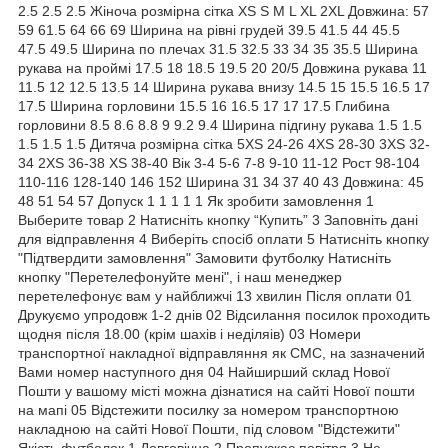
2.5 2.5 2.5 Жіноча розмірна сітка XS S M L XL 2XL Довжина: 57
59 61.5 64 66 69 Ширина на рівні грудей 39.5 41.5 44 45.5
47.5 49.5 Ширина по плечах 31.5 32.5 33 34 35 35.5 Ширина
рукава на проймі 17.5 18 18.5 19.5 20 20/5 Довжина рукава 11
11.5 12 12.5 13.5 14 Ширина рукава внизу 14.5 15 15.5 16.5 17
17.5 Ширина горловини 15.5 16 16.5 17 17 17.5 Глибина
горловини 8.5 8.6 8.8 9 9.2 9.4 Ширина підгину рукава 1.5 1.5
1.5 1.5 1.5 Дитяча розмірна сітка 5XS 24-26 4XS 28-30 3XS 32-
34 2XS 36-38 XS 38-40 Вік 3-4 5-6 7-8 9-10 11-12 Рост 98-104
110-116 128-140 146 152 Ширина 31 34 37 40 43 Довжина: 45
48 51 54 57 Допуск 1 1 1 1 1 Як зробити замовлення 1
Выберите товар 2 Натисніть кнопку “Купить” 3 Заповніть дані
для відправлення 4 Виберіть спосіб оплати 5 Натисніть кнопку
"Підтвердити замовлення" Замовити футболку Натисніть
кнопку "Перетелефонуйте мені", і наш менеджер
перетелефонує вам у найближчі 13 хвилин Після оплати 01
Друкуємо упродовж 1-2 днів 02 Відсилання посилок проходить
щодня після 18.00 (крім шахів і неділяів) 03 Номери
транспортної накладної відправляння як СМС, на зазначений
Вами номер наступного дня 04 Найширший склад Нової
Пошти у вашому місті можна дізнатися на сайті Нової пошти
на мапі 05 Відстежити посилку за номером транспортною
накладною на сайті Нової Пошти, під словом "Відстежити"
Якість футболок 1 Довговічна 2 Пропускає повітря 3 Не