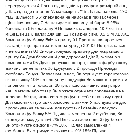
перекручується 4 Повна відповідність розмірам розмірній сітці,
у Вас відпаде питання "А маломірять?" 5 Щільна бавовна 190
г/м2. щільності 6 У спеку вона не намокає в пахвах через
щільнішу тканину 7 Не натирає ні тканину, ні бирки 8 95%
бавовна та 5% еластану 9 Не викликає алергію 10 Якісні та
міцні шви 11 Є валик для шиї 12 Розмірна сітка: XS S M XL XXL
Замовити футболку Якість принту 01 Принт не випирається
взагалі, якщо прати за температури до 30° 02 Не тріскається
й не облазить 03 Використовуємо праймер для яскравішого
принту 04 Друк безпечний для дорослих і дітей, включно з
немовлятами 05 Друк пропускає повітря, позаяк фарбує саму
тканину, це не плівка 06 Друкуємо у 2 проходи Приклади
футболок Бонуси Заявляючи в нас, Ви отримуєте гарантовано
вічне знижку 10% на наступну продукцію Ви можете отримати
поповнення на телефон 20 грн, якщо залишите відгук про
наш магазин або товар Ви можете отримати поповнення на
телефон 50 грн, якщо сфотографуєте себе в нашому одязі
Для сімейних і гуртових замовлень знижки У нас дуже вигідне
пропонування та знижки для гуртових і сімейних покупок
Замовити футболку 5% Під час замовлення 2 футболок, Ви
отримуєте скидку в -5% 7% Під час замовлення 3 футболок,
Ви отримуєте скидку в -7% 10% Під час замовлення 4
футболок, Ви отримуєте скидку в -10% 15% Під час