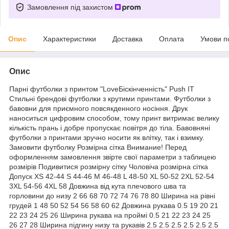
Замовлення під захистом
Опис
Характеристики
Доставка
Оплата
Умови п
Опис
Парні футболки з принтом "LoveБіскінченність" Push IT
Стильні брендові футболки з крутими принтами. Футболки з
бавовни для приємного повсякденного носіння. Друк
наноситься цифровим способом, тому принт витримає велику
кількість прань і добре пропускає повітря до тіла. Бавовняні
футболки з принтами зручно носити як влітку, так і взимку.
Замовити футболку Розмірна сітка Внимание! Перед
оформленням замовлення звірте свої параметри з таблицею
розмірів Подивитися розмірну сітку Чоловіча розмірна сітка
Допуск XS 42-44 S 44-46 M 46-48 L 48-50 XL 50-52 2XL 52-54
3XL 54-56 4XL 58 Довжина від кута плечового шва та
горловини до низу 2 66 68 70 72 74 76 78 80 Ширина на рівні
грудей 1 48 50 52 54 56 58 60 62 Довжина рукава 0.5 19 20 21
22 23 24 25 26 Ширина рукава на проймі 0.5 21 22 23 24 25
26 27 28 Ширина підгину низу та рукавів 2.5 2.5 2.5 2.5 2.5 2.5