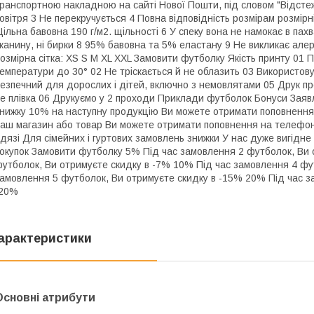
ранспортною накладною на сайті Нової Пошти, під словом "Відстеж
овітря 3 Не перекручується 4 Повна відповідність розмірам розмірні
ільна бавовна 190 г/м2. щільності 6 У спеку вона не намокає в пах
канину, ні бирки 8 95% бавовна та 5% еластану 9 Не викликає алерг
озмірна сітка: XS S M XL XXL Замовити футболку Якість принту 01 П
емператури до 30° 02 Не тріскається й не облазить 03 Використов
езпечний для дорослих і дітей, включно з немовлятами 05 Друк пр
е плівка 06 Друкуємо у 2 проходи Приклади футболок Бонуси Заявл
нижку 10% на наступну продукцію Ви можете отримати поповнення 
аш магазин або товар Ви можете отримати поповнення на телефон
дязі Для сімейних і гуртових замовлень знижки У нас дуже вигідне
окупок Замовити футболку 5% Під час замовлення 2 футболок, Ви 
утболок, Ви отримуєте скидку в -7% 10% Під час замовлення 4 фу
амовлення 5 футболок, Ви отримуєте скидку в -15% 20% Під час з
-20%
арактеристики
Основні атрибути