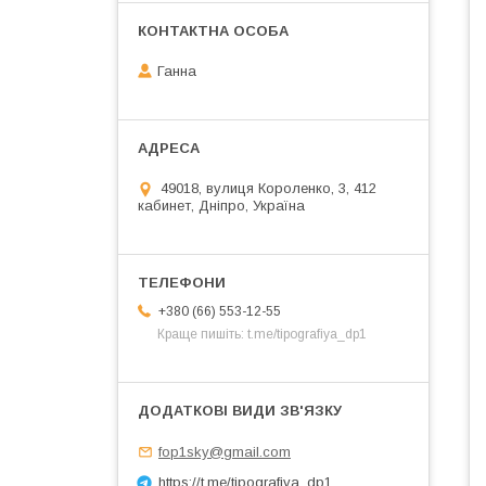
Ганна
49018, вулиця Короленко, 3, 412
кабинет, Дніпро, Україна
+380 (66) 553-12-55
Краще пишіть: t.me/tipografiya_dp1
fop1sky@gmail.com
https://t.me/tipografiya_dp1