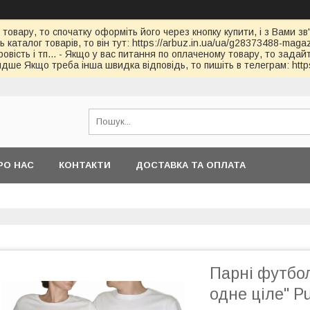
 товару, то спочатку оформіть його через кнопку купити, і з Вами з
каталог товарів, то він тут: https://arbuz.in.ua/ua/g28373488-magaz
овість і тп... - Якщо у вас питання по оплаченому товару, то зада
дше Якщо треба інша швидка відповідь, то пишіть в телеграм: https
РО НАС
КОНТАКТИ
ДОСТАВКА ТА ОПЛАТА
Парні футбол
одне ціле" P