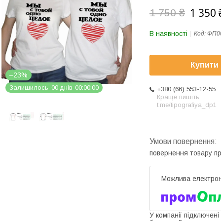
1 350 
1 750 ₴
В наявності
Код:
ФП0
Купити
–23%
Залишилось
0
0
днів
0
0
0
0
0
0
+380 (66) 553-12-55
Краще пишіть:
t.me/tipografiya_dp1
повернення товару п
У компанії підключені