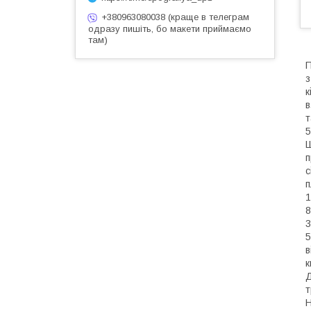
+380963080038 (краще в телеграм
одразу пишіть, бо макети приймаємо
там)
П
з
к
в
т
5
Ш
п
с
п
1
8
3
5
в
к
Д
т
Н