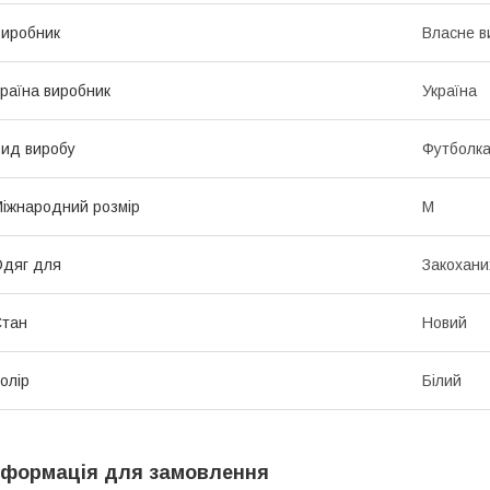
иробник
Власне в
раїна виробник
Україна
ид виробу
Футболк
іжнародний розмір
M
дяг для
Закохани
Стан
Новий
олір
Білий
нформація для замовлення