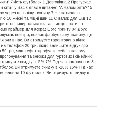
ити" Якість футболок 1 Довговічна 2 Пропускає
й сітці, у Вас відпаде питання "А маломірять?" 5
вах через щільнішу тканину 7 Не натирає ні
ію 10 Якісні та міцні шви 11 Є валик для шиї 12
ринт не випирається взагалі, якщо прати за
уємо праймер для яскравішого принту 04 Друк
опускає повітря, позаяк фарбує саму тканину, це
яючи в нас, Ви отримуєте гарантовано вічне
на телефон 20 грн, якщо залишите відгук про
 50 грн, якщо сфотографуєте себе в нашому
 пропонування та знижки для гуртових і сімейних
отримуєте скидку в -5% 7% Під час замовлення 3
тболок, Ви отримуєте скидку в -10% 15% Під час
амовлення 10 футболок, Ви отримуєте скидку в