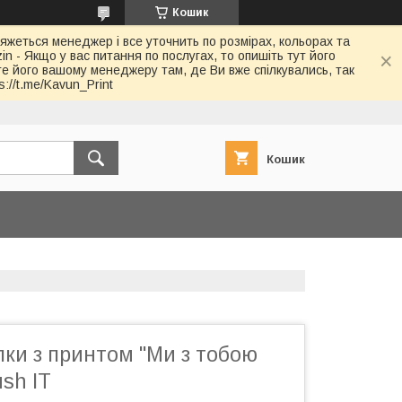
Кошик
в'яжеться менеджер і все уточнить по розмірах, кольорах та
in - Якщо у вас питання по послугах, то опишіть тут його
йте його вашому менеджеру там, де Ви вже спілкувались, так
://t.me/Kavun_Print
Кошик
ки з принтом "Ми з тобою
ush IT