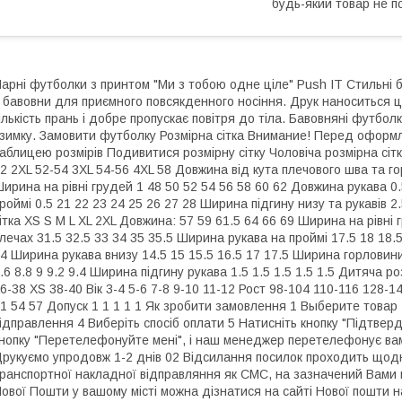
будь-який товар не п
арні футболки з принтом "Ми з тобою одне ціле" Push IT Стильні 
 бавовни для приємного повсякденного носіння. Друк наноситься 
ількість прань і добре пропускає повітря до тіла. Бавовняні футболк
зимку. Замовити футболку Розмірна сітка Внимание! Перед оформл
аблицею розмірів Подивитися розмірну сітку Чоловіча розмірна сітк
2 2XL 52-54 3XL 54-56 4XL 58 Довжина від кута плечового шва та го
ирина на рівні грудей 1 48 50 52 54 56 58 60 62 Довжина рукава 0
роймі 0.5 21 22 23 24 25 26 27 28 Ширина підгину низу та рукавів 2.5
ітка XS S M L XL 2XL Довжина: 57 59 61.5 64 66 69 Ширина на рівні 
лечах 31.5 32.5 33 34 35 35.5 Ширина рукава на проймі 17.5 18 18.5
4 Ширина рукава внизу 14.5 15 15.5 16.5 17 17.5 Ширина горловини
.6 8.8 9 9.2 9.4 Ширина підгину рукава 1.5 1.5 1.5 1.5 1.5 Дитяча 
6-38 XS 38-40 Вік 3-4 5-6 7-8 9-10 11-12 Рост 98-104 110-116 128-
1 54 57 Допуск 1 1 1 1 1 Як зробити замовлення 1 Выберите товар 2
ідправлення 4 Виберіть спосіб оплати 5 Натисніть кнопку "Підтве
нопку "Перетелефонуйте мені", і наш менеджер перетелефонує вам
рукуємо упродовж 1-2 днів 02 Відсилання посилок проходить щодня 
ранспортної накладної відправляння як СМС, на зазначений Вами
ової Пошти у вашому місті можна дізнатися на сайті Нової пошти н