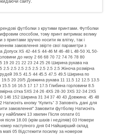
окидаючи сайту.
брендові футболки з крутими принтами. Футболки
цифровим способом, тому принт витримає велику
и з принтами зручно носити як влітку, так і
енням замовлення звірте свої параметри з
а Допуск XS 42-44 S 44-46 M 46-48 L 48-50 XL 50-
рловини до низу 2 66 68 70 72 74 76 78 80
.5 19 20 21 22 23 24 25 26 Ширина рукава на
 2.5 2.5 2.5 2.5 2.5 2.5 2.5 2.5 Жіноча розмірна
грудей 39.5 41.5 44 45.5 47.5 49.5 Ширина по
 19.5 20 20/5 Довжина рукава 11 11.5 12 12.5 13.5
 15.5 16 16.5 17 17 17.5 Глибина горловини 8.5
розмірна сітка 5XS 24-26 4XS 28-30 3XS 32-34 2XS
140 146 152 Ширина 31 34 37 40 43 Довжина: 45 48
 Натисніть кнопку “Купить” 3 Заповніть дані для
рдити замовлення" Замовити футболку Натисніть
 у найближчі 13 хвилин Після оплати 01
після 18.00 (крім шахів і неділяів) 03 Номери
 номер наступного дня 04 Найширший склад
а мапі 05 Відстежити посилку за номером