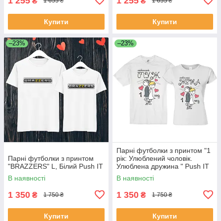
1 255
1 255
₴
₴
1 655 ₴
1 655 ₴
Купити
Купити
–23%
–23%
Парні футболки з принтом "1
Парні футболки з принтом
рік: Улюблений чоловік.
"BRAZZERS" L, Білий Push IT
Улюблена дружина " Push IT
В наявності
В наявності
1 350
1 350
₴
₴
1 750 ₴
1 750 ₴
Купити
Купити