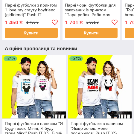
Парні футболки з принтом
Парні чорні футболки для
Парн
"I love my crayzy boyfriend
закоханих із принтом
"Tou'
(girlfriend)" Push IT
"Пара рибок. Риба моя.
brea
Синя і жовта рибки" Push
1 450
1 701
1 7
₴
₴
1 750 ₴
2 001 ₴
IT
Купити
Купити
Акційні пропозиції та новинки
–24%
–24%
Парні футболки з написом "Я
Парні футболки з написом
буду твоєю Мінні, Я буду
"Якщо хочеш мене
твоїм Міккі" Push IT XS, Білий
посміхнися" Push IT XS,