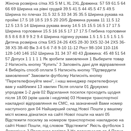
Жіноча розмірна сітка XS S M L XL 2XL Довжина: 57 59 61.5 64
66 69 Ширина на рівні грудей 39.5 41.5 44 45.5 47.5 49.5
Ширина по плечах 31.5 32.5 33 34 35 35.5 Ширина рукава на
проймі 17.5 18 18.5 19.5 20 20/5 Довжина рукава 11 11.5 12
12.5 13.5 14 Ширина рукава внизу 14.5 15 15.5 16.5 17 17.5
Ширина горловини 15.5 16 16.5 17 17 17.5 Глибина горловини
8.5 8.6 8.8 9 9.2 9.4 Ширина підгину рукава 1.5 1.5 1.5 1.5 1.5
Дитяча розмірна сітка 5XS 24-26 4XS 28-30 3XS 32-34 2XS 36-
38 XS 38-40 Вік 3-4 5-6 7-8 9-10 11-12 Рост 98-104 110-116
128-140 146 152 Ширина 31 34 37 40 43 Довжина: 45 48 51 54
57 Допуск 1 1 1 1 1 Як зробити замовлення 1 Выберите товар
2 Натисніть кнопку “Купить” 3 Заповніть дані для відправлення
4 Виберіть спосіб оплати 5 Натисніть кнопку "Підтвердити
замовлення" Замовити футболку Натисніть кнопку
"Перетелефонуйте мені", і наш менеджер перетелефонує
вам у найближчі 13 хвилин Після оплати 01 Друкуємо
упродовж 1-2 днів 02 Відсилання посилок проходить щодня
після 18.00 (крім шахів і неділяів) 03 Номери транспортної
накладної відправляння як СМС, на зазначений Вами номер
наступного дня 04 Найширший склад Нової Пошти у вашому
місті можна дізнатися на сайті Нової пошти на мапі 05
Відстежити посилку за номером транспортною накладною на
сайті Нової Пошти, під словом "Відстежити" Якість футболок 1
Довговічна 2 Пропускає повітря 3 Не перекручується 4 Повна