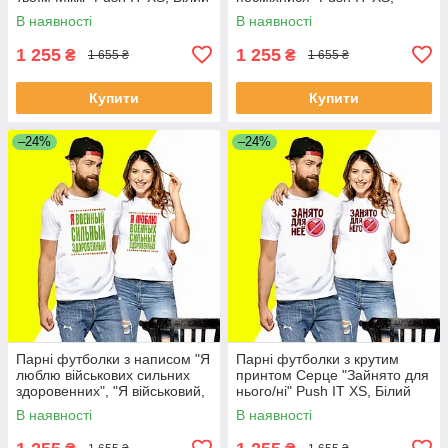
Білий
В наявності
В наявності
1 255
1 255
₴
₴
1 655 ₴
1 655 ₴
Купити
Купити
–24%
–24%
Парні футболки з написом "Я
Парні футболки з крутим
люблю військових сильних
принтом Серце "Зайнято для
здоровенних", "Я військовий,
нього/ні" Push IT XS, Білий
сильний, здоровенний" Push
В наявності
В наявності
IT XS, Білий