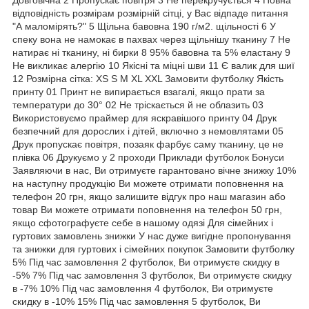
відповідність розмірам розмірній сітці, у Вас відпаде питання
"А маломірять?" 5 Щільна бавовна 190 г/м2. щільності 6 У
спеку вона не намокає в пахвах через щільнішу тканину 7 Не
натирає ні тканину, ні бирки 8 95% бавовна та 5% еластану 9
Не викликає алергію 10 Якісні та міцні шви 11 Є валик для шиї
12 Розмірна сітка: XS S M XL XXL Замовити футболку Якість
принту 01 Принт не випирається взагалі, якщо прати за
температури до 30° 02 Не тріскається й не облазить 03
Використовуємо праймер для яскравішого принту 04 Друк
безпечний для дорослих і дітей, включно з немовлятами 05
Друк пропускає повітря, позаяк фарбує саму тканину, це не
плівка 06 Друкуємо у 2 проходи Приклади футболок Бонуси
Заявляючи в нас, Ви отримуєте гарантовано вічне знижку 10%
на наступну продукцію Ви можете отримати поповнення на
телефон 20 грн, якщо залишите відгук про наш магазин або
товар Ви можете отримати поповнення на телефон 50 грн,
якщо сфотографуєте себе в нашому одязі Для сімейних і
гуртових замовлень знижки У нас дуже вигідне пропонування
та знижки для гуртових і сімейних покупок Замовити футболку
5% Під час замовлення 2 футболок, Ви отримуєте скидку в
-5% 7% Під час замовлення 3 футболок, Ви отримуєте скидку
в -7% 10% Під час замовлення 4 футболок, Ви отримуєте
скидку в -10% 15% Під час замовлення 5 футболок, Ви