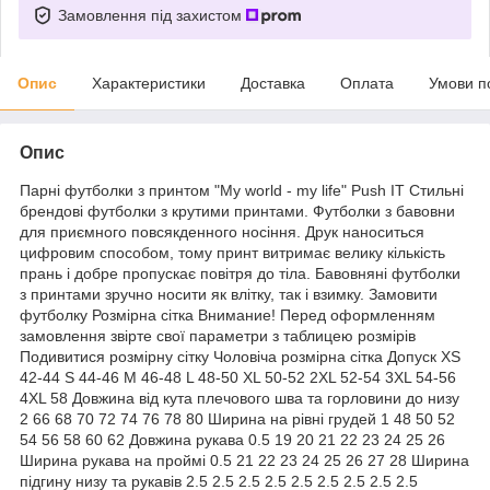
Замовлення під захистом
Опис
Характеристики
Доставка
Оплата
Умови п
Опис
Парні футболки з принтом "My world - my life" Push IT Стильні
брендові футболки з крутими принтами. Футболки з бавовни
для приємного повсякденного носіння. Друк наноситься
цифровим способом, тому принт витримає велику кількість
прань і добре пропускає повітря до тіла. Бавовняні футболки
з принтами зручно носити як влітку, так і взимку. Замовити
футболку Розмірна сітка Внимание! Перед оформленням
замовлення звірте свої параметри з таблицею розмірів
Подивитися розмірну сітку Чоловіча розмірна сітка Допуск XS
42-44 S 44-46 M 46-48 L 48-50 XL 50-52 2XL 52-54 3XL 54-56
4XL 58 Довжина від кута плечового шва та горловини до низу
2 66 68 70 72 74 76 78 80 Ширина на рівні грудей 1 48 50 52
54 56 58 60 62 Довжина рукава 0.5 19 20 21 22 23 24 25 26
Ширина рукава на проймі 0.5 21 22 23 24 25 26 27 28 Ширина
підгину низу та рукавів 2.5 2.5 2.5 2.5 2.5 2.5 2.5 2.5 2.5