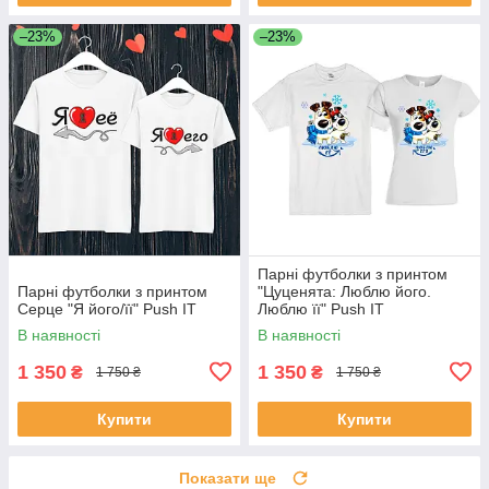
–23%
–23%
Парні футболки з принтом
Парні футболки з принтом
"Цуценята: Люблю його.
Серце "Я його/її" Push IT
Люблю її" Push IT
В наявності
В наявності
1 350
1 350
₴
₴
1 750 ₴
1 750 ₴
Купити
Купити
Показати ще