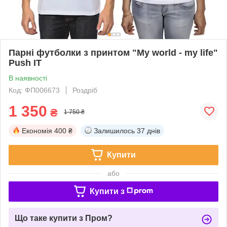
Парні футболки з принтом "My world - my life"
Push IT
В наявності
Код: ФП006673
Роздріб
1 350
₴
1 750 ₴
Економія
400 ₴
Залишилось
37 днів
Купити
або
Купити з
Що таке купити з Пром?