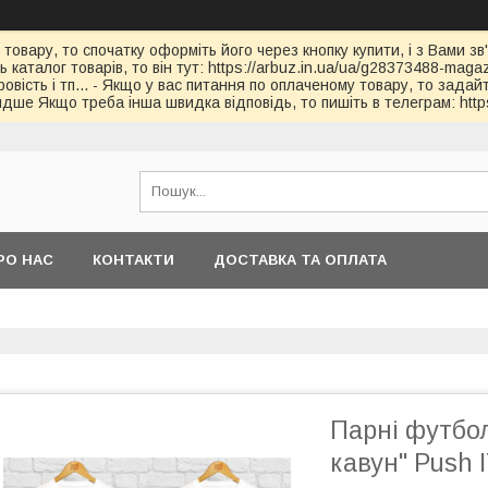
 товару, то спочатку оформіть його через кнопку купити, і з Вами з
каталог товарів, то він тут: https://arbuz.in.ua/ua/g28373488-magaz
овість і тп... - Якщо у вас питання по оплаченому товару, то зада
дше Якщо треба інша швидка відповідь, то пишіть в телеграм: https
РО НАС
КОНТАКТИ
ДОСТАВКА ТА ОПЛАТА
Парні футбо
кавун" Push 