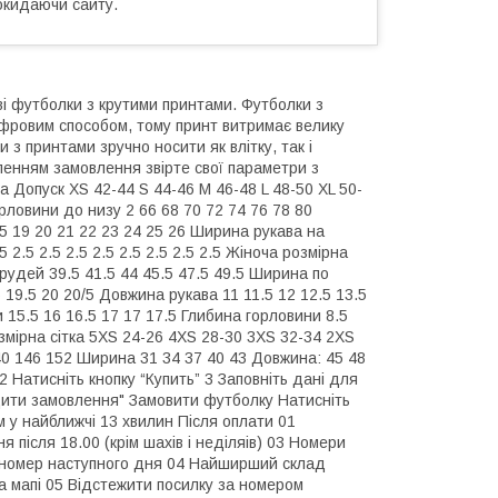
окидаючи сайту.
і футболки з крутими принтами. Футболки з
фровим способом, тому принт витримає велику
и з принтами зручно носити як влітку, так і
енням замовлення звірте свої параметри з
а Допуск XS 42-44 S 44-46 M 46-48 L 48-50 XL 50-
рловини до низу 2 66 68 70 72 74 76 78 80
.5 19 20 21 22 23 24 25 26 Ширина рукава на
 2.5 2.5 2.5 2.5 2.5 2.5 2.5 2.5 Жіноча розмірна
грудей 39.5 41.5 44 45.5 47.5 49.5 Ширина по
 19.5 20 20/5 Довжина рукава 11 11.5 12 12.5 13.5
 15.5 16 16.5 17 17 17.5 Глибина горловини 8.5
розмірна сітка 5XS 24-26 4XS 28-30 3XS 32-34 2XS
140 146 152 Ширина 31 34 37 40 43 Довжина: 45 48
 Натисніть кнопку “Купить” 3 Заповніть дані для
рдити замовлення" Замовити футболку Натисніть
 у найближчі 13 хвилин Після оплати 01
після 18.00 (крім шахів і неділяів) 03 Номери
 номер наступного дня 04 Найширший склад
а мапі 05 Відстежити посилку за номером