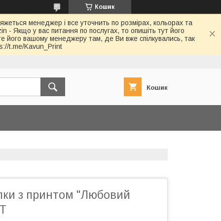
Кошик
в'яжеться менеджер і все уточнить по розмірах, кольорах та
in - Якщо у вас питання по послугах, то опишіть тут його
йте його вашому менеджеру там, де Ви вже спілкувались, так
://t.me/Kavun_Print
Кошик
лки з принтом "Любовий
IT