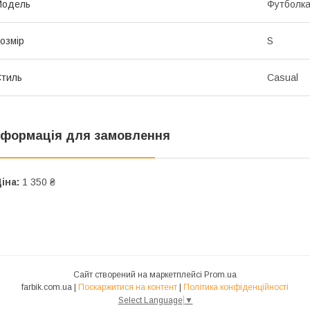
Мoдель
Футболк
озмір
S
тиль
Casual
нформація для замовлення
іна:
1 350 ₴
Сайт створений на маркетплейсі
Prom.ua
farbik.com.ua |
Поскаржитися на контент
|
Політика конфіденційності
Select Language
▼