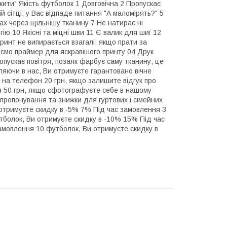
ити" Якість футболок 1 Довговічна 2 Пропускає
й сітці, у Вас відпаде питання "А маломірять?" 5
вах через щільнішу тканину 7 Не натирає ні
ію 10 Якісні та міцні шви 11 Є валик для шиї 12
ринт не випирається взагалі, якщо прати за
уємо праймер для яскравішого принту 04 Друк
опускає повітря, позаяк фарбує саму тканину, це
яючи в нас, Ви отримуєте гарантовано вічне
на телефон 20 грн, якщо залишите відгук про
 50 грн, якщо сфотографуєте себе в нашому
 пропонування та знижки для гуртових і сімейних
отримуєте скидку в -5% 7% Під час замовлення 3
тболок, Ви отримуєте скидку в -10% 15% Під час
амовлення 10 футболок, Ви отримуєте скидку в