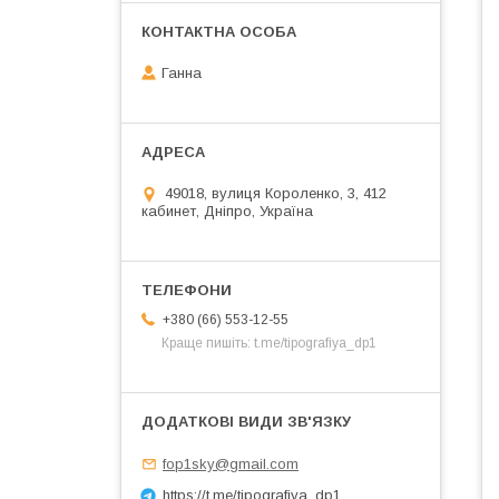
Ганна
49018, вулиця Короленко, 3, 412
кабинет, Дніпро, Україна
+380 (66) 553-12-55
Краще пишіть: t.me/tipografiya_dp1
fop1sky@gmail.com
https://t.me/tipografiya_dp1