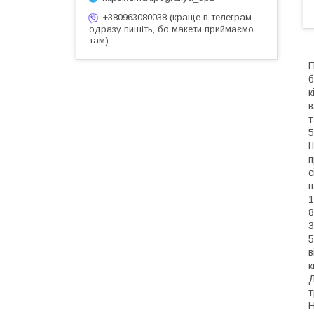
+380963080038 (краще в телеграм
одразу пишіть, бо макети приймаємо
там)
П
б
к
в
т
5
Ш
п
с
п
1
8
3
5
в
к
Д
т
Н