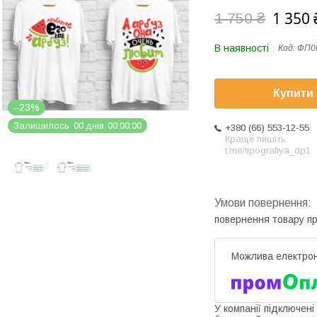
1 350 
1 750 ₴
В наявності
Код:
ФП0
Купити
–23%
Залишилось
0
0
днів
0
0
0
0
0
0
+380 (66) 553-12-55
Краще пишіть:
t.me/tipografiya_dp1
повернення товару п
У компанії підключені