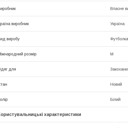
иробник
Власне в
раїна виробник
Україна
ид виробу
Футболк
іжнародний розмір
M
дяг для
Закохани
Стан
Новий
олір
Білий
Користувальницькі характеристики