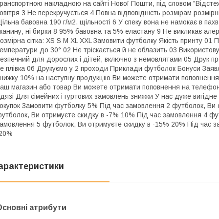
ранспортною накладною на сайті Нової Пошти, під словом "Відстеж
овітря 3 Не перекручується 4 Повна відповідність розмірам розмірні
ільна бавовна 190 г/м2. щільності 6 У спеку вона не намокає в пах
канину, ні бирки 8 95% бавовна та 5% еластану 9 Не викликає алерг
озмірна сітка: XS S M XL XXL Замовити футболку Якість принту 01 П
емператури до 30° 02 Не тріскається й не облазить 03 Використов
езпечний для дорослих і дітей, включно з немовлятами 05 Друк пр
е плівка 06 Друкуємо у 2 проходи Приклади футболок Бонуси Заявл
нижку 10% на наступну продукцію Ви можете отримати поповнення 
аш магазин або товар Ви можете отримати поповнення на телефон
дязі Для сімейних і гуртових замовлень знижки У нас дуже вигідне
окупок Замовити футболку 5% Під час замовлення 2 футболок, Ви 
утболок, Ви отримуєте скидку в -7% 10% Під час замовлення 4 фу
амовлення 5 футболок, Ви отримуєте скидку в -15% 20% Під час з
-20%
арактеристики
Основні атрибути