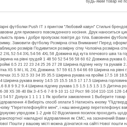
будь-який товар не п
арні футболки Push IT з принтом "Любовий кавун" Стильні брендов
авовни для приємного повсякденного носіння. Друк наноситься ци
ількість прань і добре пропускає повітря до тіла. Бавовняні футболк
зимку. Замовити футболку Розмірна сітка Внимание! Перед оформл
аблицею розмірів Подивитися розмірну сітку Чоловіча розмірна сітк
2 2XL 52-54 3XL 54-56 4XL 58 Довжина від кута плечового шва та го
ирина на рівні грудей 1 48 50 52 54 56 58 60 62 Довжина рукава 0
роймі 0.5 21 22 23 24 25 26 27 28 Ширина підгину низу та рукавів 2.5
ітка XS S M L XL 2XL Довжина: 57 59 61.5 64 66 69 Ширина на рівні 
лечах 31.5 32.5 33 34 35 35.5 Ширина рукава на проймі 17.5 18 18.5
4 Ширина рукава внизу 14.5 15 15.5 16.5 17 17.5 Ширина горловини
.6 8.8 9 9.2 9.4 Ширина підгину рукава 1.5 1.5 1.5 1.5 1.5 Дитяча 
6-38 XS 38-40 Вік 3-4 5-6 7-8 9-10 11-12 Рост 98-104 110-116 128-
1 54 57 Допуск 1 1 1 1 1 Як зробити замовлення 1 Выберите товар 2
ідправлення 4 Виберіть спосіб оплати 5 Натисніть кнопку "Підтве
нопку "Перетелефонуйте мені", і наш менеджер перетелефонує вам
рукуємо упродовж 1-2 днів 02 Відсилання посилок проходить щодня 
ранспортної накладної відправляння як СМС, на зазначений Вами
ової Пошти у вашому місті можна дізнатися на сайті Нової пошти н