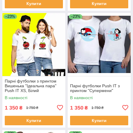
Купити
Купити
–23%
–23%
Парні футболки з принтом
Вишенька "Ідеальна пара"
Парні футболки Push IT з
Push IT XS, Білий
принтом "Супермени"
В наявності
В наявності
1 350
1 350
₴
₴
1 750 ₴
1 750 ₴
Купити
Купити