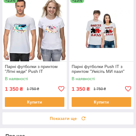
–23%
–23%
Парні футболки з принтом
Парні футболки Push IT з
"Літні кеди" Push IT
принтом "Умісіть МИ пазл"
В наявності
В наявності
1 350
1 350
₴
₴
1 750 ₴
1 750 ₴
Купити
Купити
Показати ще