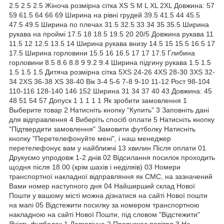
2.5 2.5 2.5 Жіноча розмірна сітка XS S M L XL 2XL Довжина: 57
59 61.5 64 66 69 Ширина на рівні грудей 39.5 41.5 44 45.5
47.5 49.5 Ширина по плечах 31.5 32.5 33 34 35 35.5 Ширина
рукава на проймі 17.5 18 18.5 19.5 20 20/5 Довжина рукава 11
11.5 12 12.5 13.5 14 Ширина рукава внизу 14.5 15 15.5 16.5 17
17.5 Ширина горловини 15.5 16 16.5 17 17 17.5 Глибина
горловини 8.5 8.6 8.8 9 9.2 9.4 Ширина підгину рукава 1.5 1.5
1.5 1.5 1.5 Дитяча розмірна сітка 5XS 24-26 4XS 28-30 3XS 32-
34 2XS 36-38 XS 38-40 Вік 3-4 5-6 7-8 9-10 11-12 Рост 98-104
110-116 128-140 146 152 Ширина 31 34 37 40 43 Довжина: 45
48 51 54 57 Допуск 1 1 1 1 1 Як зробити замовлення 1
Выберите товар 2 Натисніть кнопку “Купить” 3 Заповніть дані
для відправлення 4 Виберіть спосіб оплати 5 Натисніть кнопку
"Підтвердити замовлення" Замовити футболку Натисніть
кнопку "Перетелефонуйте мені", і наш менеджер
перетелефонує вам у найближчі 13 хвилин Після оплати 01
Друкуємо упродовж 1-2 днів 02 Відсилання посилок проходить
щодня після 18.00 (крім шахів і неділяів) 03 Номери
транспортної накладної відправляння як СМС, на зазначений
Вами номер наступного дня 04 Найширший склад Нової
Пошти у вашому місті можна дізнатися на сайті Нової пошти
на мапі 05 Відстежити посилку за номером транспортною
накладною на сайті Нової Пошти, під словом "Відстежити"
Якість футболок 1 Довговічна 2 Пропускає повітря 3 Не