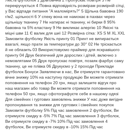
перекручується 4 Повна відповідність розмірам розмірній сітці,
у Вас відпаде питання "А маломірять?" 5 Щільна бавовна 190
г/м2. щільності 6 У спеку вона не намокає в пахвах через
щільнішу тканину 7 Не натирає ні тканину, ні бирки 8 95%
бавовна та 5% еластану 9 Не викликає алергію 10 Якісні та
міцні шви 11 Є валик для шиї 12 Розмірна сітка: XS S M XL XXL
Замовити футболку Якість принту 01 Принт не випирається
взагалі, якщо прати за температури до 30° 02 Не тріскається
й не облазить 03 Використовуємо праймер для яскравішого
принту 04 Друк безпечний для дорослих і дітей, включно з
немовлятами 05 Друк пропускає повітря, позаяк фарбує саму
тканину, це не плівка 06 Друкуємо у 2 проходи Приклади
футболок Бонуси Заявляючи в нас, Ви отримуєте гарантовано
вічне знижку 10% на наступну продукцію Ви можете отримати
поповнення на телефон 20 грн, якщо залишите відгук про
наш магазин або товар Ви можете отримати поповнення на
телефон 50 грн, якщо сфотографуєте себе в нашому одязі
Для сімейних і гуртових замовлень знижки У нас дуже вигідне
пропонування та знижки для гуртових і сімейних покупок
Замовити футболку 5% Під час замовлення 2 футболок, Ви
отримуєте скидку в -5% 7% Під час замовлення 3 футболок,
Ви отримуєте скидку в -7% 10% Під час замовлення 4
футболок, Ви отримуєте скидку в -10% 15% Під час