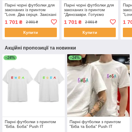
Парні чорні футболки для
Парні чорні футболки для
Парн
закоханих із принтом
закоханих із принтом
зако
"Love. Два серця. Закохані
"Динозаври. Готуємо
"Lov
серця" Push IT
разом" Push IT
Push
1 701
1 701
1 7
₴
₴
2 001 ₴
2 001 ₴
Купити
Купити
Акційні пропозиції та новинки
–24%
–24%
Парні футболки з принтом
Парні футболки з принтом
"Біба. Боба" Push IT
"Біба та Боба" Push IT