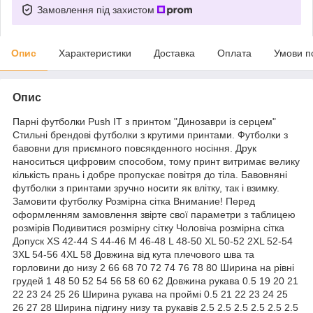
Замовлення під захистом
Опис
Характеристики
Доставка
Оплата
Умови п
Опис
Парні футболки Push IT з принтом "Динозаври із серцем"
Стильні брендові футболки з крутими принтами. Футболки з
бавовни для приємного повсякденного носіння. Друк
наноситься цифровим способом, тому принт витримає велику
кількість прань і добре пропускає повітря до тіла. Бавовняні
футболки з принтами зручно носити як влітку, так і взимку.
Замовити футболку Розмірна сітка Внимание! Перед
оформленням замовлення звірте свої параметри з таблицею
розмірів Подивитися розмірну сітку Чоловіча розмірна сітка
Допуск XS 42-44 S 44-46 M 46-48 L 48-50 XL 50-52 2XL 52-54
3XL 54-56 4XL 58 Довжина від кута плечового шва та
горловини до низу 2 66 68 70 72 74 76 78 80 Ширина на рівні
грудей 1 48 50 52 54 56 58 60 62 Довжина рукава 0.5 19 20 21
22 23 24 25 26 Ширина рукава на проймі 0.5 21 22 23 24 25
26 27 28 Ширина підгину низу та рукавів 2.5 2.5 2.5 2.5 2.5 2.5