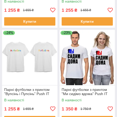
В наявності
В наявності
1 255
1 255
₴
₴
1 655 ₴
1 655 ₴
Купити
Купити
–24%
–23%
Парні футболки з принтом
Парні футболки з принтом
"Вупсінь і Пупсінь" Push IT
"Ми сидімо вдома" Push IT
В наявності
В наявності
1 255
1 350
₴
₴
1 655 ₴
1 750 ₴