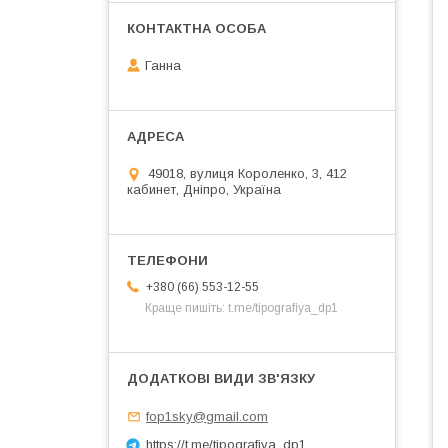
Ганна
49018, вулиця Короленко, 3, 412
кабинет, Дніпро, Україна
+380 (66) 553-12-55
Краще пишіть: t.me/tipografiya_dp1
fop1sky@gmail.com
https://t.me/tipografiya_dp1