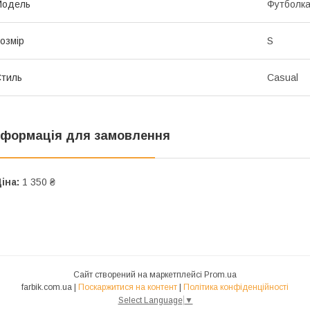
Мoдель
Футболк
озмір
S
тиль
Casual
нформація для замовлення
іна:
1 350 ₴
Сайт створений на маркетплейсі
Prom.ua
farbik.com.ua |
Поскаржитися на контент
|
Політика конфіденційності
Select Language
▼