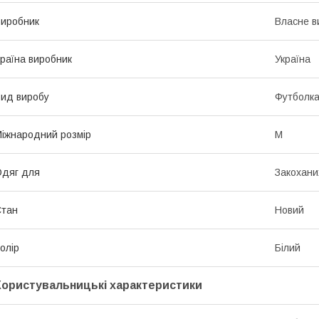
иробник
Власне в
раїна виробник
Україна
ид виробу
Футболк
іжнародний розмір
M
дяг для
Закохани
Стан
Новий
олір
Білий
Користувальницькі характеристики