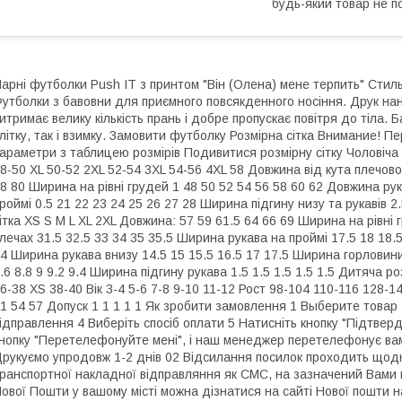
будь-який товар не п
арні футболки Push IT з принтом "Він (Олена) мене терпить" Стил
утболки з бавовни для приємного повсякденного носіння. Друк на
итримає велику кількість прань і добре пропускає повітря до тіла.
літку, так і взимку. Замовити футболку Розмірна сітка Внимание! 
араметри з таблицею розмірів Подивитися розмірну сітку Чоловіча 
8-50 XL 50-52 2XL 52-54 3XL 54-56 4XL 58 Довжина від кута плечово
8 80 Ширина на рівні грудей 1 48 50 52 54 56 58 60 62 Довжина ру
роймі 0.5 21 22 23 24 25 26 27 28 Ширина підгину низу та рукавів 2.5
ітка XS S M L XL 2XL Довжина: 57 59 61.5 64 66 69 Ширина на рівні 
лечах 31.5 32.5 33 34 35 35.5 Ширина рукава на проймі 17.5 18 18.5
4 Ширина рукава внизу 14.5 15 15.5 16.5 17 17.5 Ширина горловини
.6 8.8 9 9.2 9.4 Ширина підгину рукава 1.5 1.5 1.5 1.5 1.5 Дитяча 
6-38 XS 38-40 Вік 3-4 5-6 7-8 9-10 11-12 Рост 98-104 110-116 128-
1 54 57 Допуск 1 1 1 1 1 Як зробити замовлення 1 Выберите товар 2
ідправлення 4 Виберіть спосіб оплати 5 Натисніть кнопку "Підтве
нопку "Перетелефонуйте мені", і наш менеджер перетелефонує вам
рукуємо упродовж 1-2 днів 02 Відсилання посилок проходить щодня 
ранспортної накладної відправляння як СМС, на зазначений Вами
ової Пошти у вашому місті можна дізнатися на сайті Нової пошти н