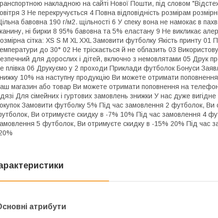
ранспортною накладною на сайті Нової Пошти, під словом "Відстеж
овітря 3 Не перекручується 4 Повна відповідність розмірам розмірні
ільна бавовна 190 г/м2. щільності 6 У спеку вона не намокає в пах
канину, ні бирки 8 95% бавовна та 5% еластану 9 Не викликає алерг
озмірна сітка: XS S M XL XXL Замовити футболку Якість принту 01 П
емператури до 30° 02 Не тріскається й не облазить 03 Використов
езпечний для дорослих і дітей, включно з немовлятами 05 Друк пр
е плівка 06 Друкуємо у 2 проходи Приклади футболок Бонуси Заявл
нижку 10% на наступну продукцію Ви можете отримати поповнення 
аш магазин або товар Ви можете отримати поповнення на телефон
дязі Для сімейних і гуртових замовлень знижки У нас дуже вигідне
окупок Замовити футболку 5% Під час замовлення 2 футболок, Ви 
утболок, Ви отримуєте скидку в -7% 10% Під час замовлення 4 фу
амовлення 5 футболок, Ви отримуєте скидку в -15% 20% Під час з
-20%
арактеристики
Основні атрибути