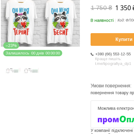
1 350 
1 750 ₴
В наявності
Код:
ФП0
Купити
–23%
Залишилось
0
0
днів
0
0
0
0
0
0
+380 (66) 553-12-55
Краще пишіть:
t.me/tipografiya_dp1
повернення товару п
У компанії підключені