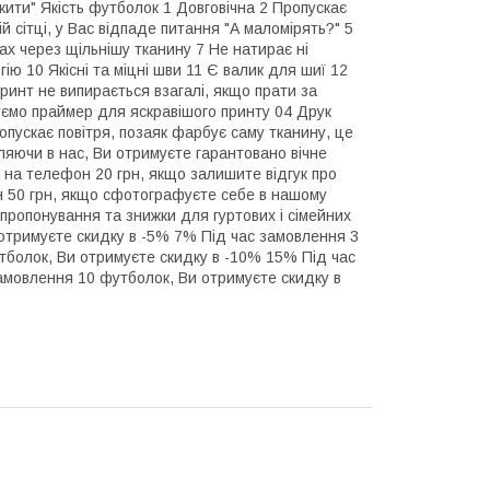
ити" Якість футболок 1 Довговічна 2 Пропускає
й сітці, у Вас відпаде питання "А маломірять?" 5
вах через щільнішу тканину 7 Не натирає ні
ію 10 Якісні та міцні шви 11 Є валик для шиї 12
ринт не випирається взагалі, якщо прати за
уємо праймер для яскравішого принту 04 Друк
опускає повітря, позаяк фарбує саму тканину, це
яючи в нас, Ви отримуєте гарантовано вічне
на телефон 20 грн, якщо залишите відгук про
 50 грн, якщо сфотографуєте себе в нашому
 пропонування та знижки для гуртових і сімейних
отримуєте скидку в -5% 7% Під час замовлення 3
тболок, Ви отримуєте скидку в -10% 15% Під час
амовлення 10 футболок, Ви отримуєте скидку в