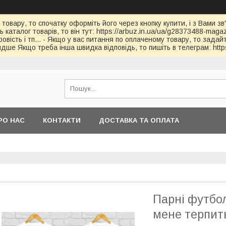
 товару, то спочатку оформіть його через кнопку купити, і з Вами з
каталог товарів, то він тут: https://arbuz.in.ua/ua/g28373488-magaz
овість і тп... - Якщо у вас питання по оплаченому товару, то зада
дше Якщо треба інша швидка відповідь, то пишіть в телеграм: https
РО НАС
КОНТАКТИ
ДОСТАВКА ТА ОПЛАТА
Парні футбол
мене терпить