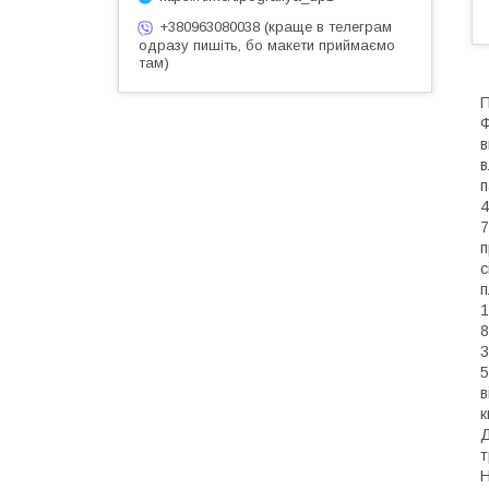
+380963080038 (краще в телеграм
одразу пишіть, бо макети приймаємо
там)
П
Ф
в
в
п
4
7
п
с
п
1
8
3
5
в
к
Д
т
Н