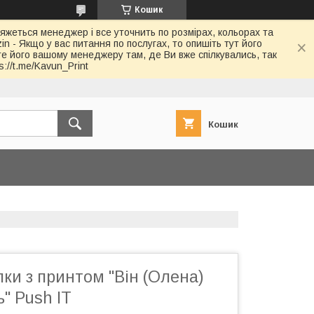
Кошик
в'яжеться менеджер і все уточнить по розмірах, кольорах та
in - Якщо у вас питання по послугах, то опишіть тут його
йте його вашому менеджеру там, де Ви вже спілкувались, так
://t.me/Kavun_Print
Кошик
ки з принтом "Він (Олена)
" Push IT