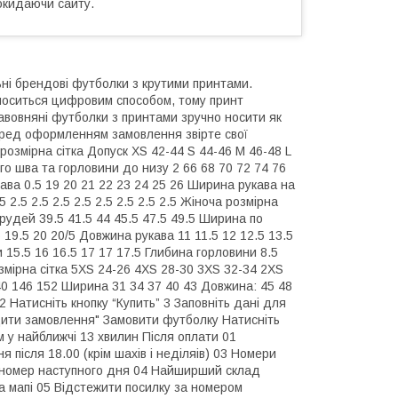
окидаючи сайту.
ьні брендові футболки з крутими принтами.
носиться цифровим способом, тому принт
 Бавовняні футболки з принтами зручно носити як
Перед оформленням замовлення звірте свої
розмірна сітка Допуск XS 42-44 S 44-46 M 46-48 L
го шва та горловини до низу 2 66 68 70 72 74 76
кава 0.5 19 20 21 22 23 24 25 26 Ширина рукава на
 2.5 2.5 2.5 2.5 2.5 2.5 2.5 2.5 Жіноча розмірна
грудей 39.5 41.5 44 45.5 47.5 49.5 Ширина по
 19.5 20 20/5 Довжина рукава 11 11.5 12 12.5 13.5
 15.5 16 16.5 17 17 17.5 Глибина горловини 8.5
розмірна сітка 5XS 24-26 4XS 28-30 3XS 32-34 2XS
140 146 152 Ширина 31 34 37 40 43 Довжина: 45 48
 Натисніть кнопку “Купить” 3 Заповніть дані для
рдити замовлення" Замовити футболку Натисніть
 у найближчі 13 хвилин Після оплати 01
після 18.00 (крім шахів і неділяів) 03 Номери
 номер наступного дня 04 Найширший склад
а мапі 05 Відстежити посилку за номером