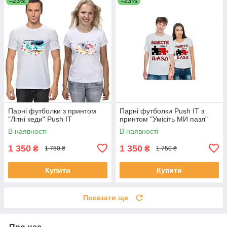
–23%
–23%
Парні футболки з принтом
Парні футболки Push IT з
"Літні кеди" Push IT
принтом "Умісіть МИ пазл"
В наявності
В наявності
1 350
1 350
₴
₴
1 750 ₴
1 750 ₴
Купити
Купити
Показати ще