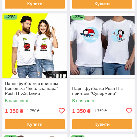
Купити
Купити
–23%
–23%
Парні футболки з принтом
Вишенька "Ідеальна пара"
Парні футболки Push IT з
Push IT XS, Білий
принтом "Супермени"
В наявності
В наявності
1 350
1 350
₴
₴
1 750 ₴
1 750 ₴
Купити
Купити