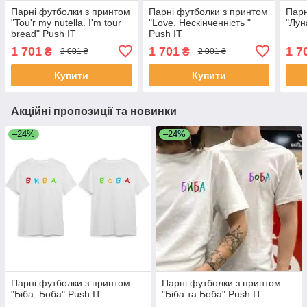
Парні футболки з принтом
Парні футболки з принтом
Парн
"Tou'r my nutella. I'm tour
"Love. Нескінченність "
"Лун
bread" Push IT
Push IT
1 701
1 701
1 7
₴
₴
2 001 ₴
2 001 ₴
Купити
Купити
Акційні пропозиції та новинки
–24%
–24%
Парні футболки з принтом
Парні футболки з принтом
"Біба. Боба" Push IT
"Біба та Боба" Push IT