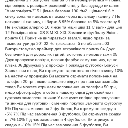
відповідність розмірам розмірній сітці, у Вас відпаде питання
"А маломірять?" 5 Щільна бавовна 190 г/м2. щільності 6 У
спеку вона не намокає в пахвах через щільнішу тканину 7 Не
натирає ні тканину, ні бирки 8 95% бавовна та 5% еластану 9
Не викликає алергію 10 Якісні та міцні шви 11 Є валик для шиї
12 Розмірна сітка: XS S M XL XXL Замовити футболку Якість
принту 01 Принт не випирається взагалі, якщо прати за
температури до 30° 02 Не тріскається й не облазить 03
Використовуємо праймер для яскравішого принту 04 Друк
безпечний для дорослих і дітей, включно з немовлятами 05
Друк пропускає повітря, позаяк фарбує саму тканину, це не
плівка 06 Друкуємо у 2 проходи Приклади футболок Бонуси
Заявляючи в нас, Ви отримуєте гарантовано вічне знижку 10%
на наступну продукцію Ви можете отримати поповнення на
телефон 20 грн, якщо залишите відгук про наш магазин або
товар Ви можете отримати поповнення на телефон 50 грн,
якщо сфотографуєте себе в нашому одязі Для сімейних і
гуртових замовлень знижки У нас дуже вигідне пропонування
та знижки для гуртових і сімейних покупок Замовити футболку
5% Під час замовлення 2 футболок, Ви отримуєте скидку в
-5% 7% Під час замовлення 3 футболок, Ви отримуєте скидку
в -7% 10% Під час замовлення 4 футболок, Ви отримуєте
скидку в -10% 15% Під час замовлення 5 футболок, Ви