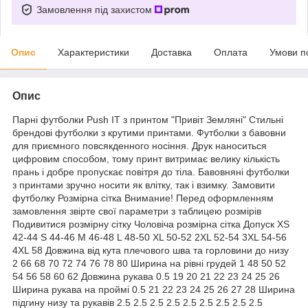
Замовлення під захистом
Опис
Характеристики
Доставка
Оплата
Умови п
Опис
Парні футболки Push IT з принтом "Привіт Земляні" Стильні
брендові футболки з крутими принтами. Футболки з бавовни
для приємного повсякденного носіння. Друк наноситься
цифровим способом, тому принт витримає велику кількість
прань і добре пропускає повітря до тіла. Бавовняні футболки
з принтами зручно носити як влітку, так і взимку. Замовити
футболку Розмірна сітка Внимание! Перед оформленням
замовлення звірте свої параметри з таблицею розмірів
Подивитися розмірну сітку Чоловіча розмірна сітка Допуск XS
42-44 S 44-46 M 46-48 L 48-50 XL 50-52 2XL 52-54 3XL 54-56
4XL 58 Довжина від кута плечового шва та горловини до низу
2 66 68 70 72 74 76 78 80 Ширина на рівні грудей 1 48 50 52
54 56 58 60 62 Довжина рукава 0.5 19 20 21 22 23 24 25 26
Ширина рукава на проймі 0.5 21 22 23 24 25 26 27 28 Ширина
підгину низу та рукавів 2.5 2.5 2.5 2.5 2.5 2.5 2.5 2.5 2.5