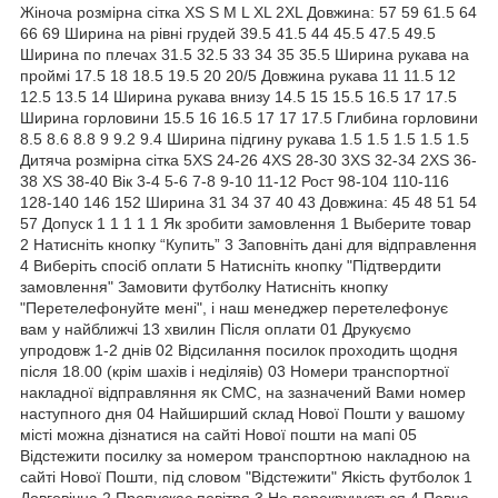
Жіноча розмірна сітка XS S M L XL 2XL Довжина: 57 59 61.5 64
66 69 Ширина на рівні грудей 39.5 41.5 44 45.5 47.5 49.5
Ширина по плечах 31.5 32.5 33 34 35 35.5 Ширина рукава на
проймі 17.5 18 18.5 19.5 20 20/5 Довжина рукава 11 11.5 12
12.5 13.5 14 Ширина рукава внизу 14.5 15 15.5 16.5 17 17.5
Ширина горловини 15.5 16 16.5 17 17 17.5 Глибина горловини
8.5 8.6 8.8 9 9.2 9.4 Ширина підгину рукава 1.5 1.5 1.5 1.5 1.5
Дитяча розмірна сітка 5XS 24-26 4XS 28-30 3XS 32-34 2XS 36-
38 XS 38-40 Вік 3-4 5-6 7-8 9-10 11-12 Рост 98-104 110-116
128-140 146 152 Ширина 31 34 37 40 43 Довжина: 45 48 51 54
57 Допуск 1 1 1 1 1 Як зробити замовлення 1 Выберите товар
2 Натисніть кнопку “Купить” 3 Заповніть дані для відправлення
4 Виберіть спосіб оплати 5 Натисніть кнопку "Підтвердити
замовлення" Замовити футболку Натисніть кнопку
"Перетелефонуйте мені", і наш менеджер перетелефонує
вам у найближчі 13 хвилин Після оплати 01 Друкуємо
упродовж 1-2 днів 02 Відсилання посилок проходить щодня
після 18.00 (крім шахів і неділяів) 03 Номери транспортної
накладної відправляння як СМС, на зазначений Вами номер
наступного дня 04 Найширший склад Нової Пошти у вашому
місті можна дізнатися на сайті Нової пошти на мапі 05
Відстежити посилку за номером транспортною накладною на
сайті Нової Пошти, під словом "Відстежити" Якість футболок 1
Довговічна 2 Пропускає повітря 3 Не перекручується 4 Повна