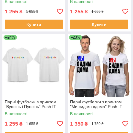
В наявності
В наявності
1 255
1 255
₴
₴
1 655 ₴
1 655 ₴
Купити
Купити
–24%
–23%
Парні футболки з принтом
Парні футболки з принтом
"Вупсінь і Пупсінь" Push IT
"Ми сидімо вдома" Push IT
В наявності
В наявності
1 255
1 350
₴
₴
1 655 ₴
1 750 ₴