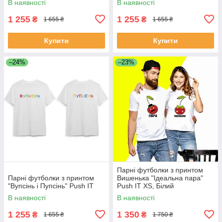
В наявності
В наявності
1 255
1 255
₴
₴
1 655 ₴
1 655 ₴
Купити
Купити
–24%
–23%
Парні футболки з принтом
Парні футболки з принтом
Вишенька "Ідеальна пара"
"Вупсінь і Пупсінь" Push IT
Push IT XS, Білий
В наявності
В наявності
1 255
1 350
₴
₴
1 655 ₴
1 750 ₴