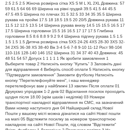
2.5 2.5 2.5 Жіноча розмірна сітка XS S M L XL 2XL Довжина: 57
59 61.5 64 66 69 Ширина на рівні грудей 39.5 41.5 44 45.5
47.5 49.5 Ширина по плечах 31.5 32.5 33 34 35 35.5 Ширина
рукава на проймі 17.5 18 18.5 19.5 20 20/5 Довжина рукава 11
11.5 12 12.5 13.5 14 Ширина рукава внизу 14.5 15 15.5 16.5 17
17.5 Ширина горловини 15.5 16 16.5 17 17 17.5 Глибина
горловини 8.5 8.6 8.8 9 9.2 9.4 Ширина підгину рукава 1.5 1.5
1.5 1.5 1.5 Дитяча розмірна сітка 5XS 24-26 4XS 28-30 3XS 32-
34 2XS 36-38 XS 38-40 Вік 3-4 5-6 7-8 9-10 11-12 Рост 98-104
110-116 128-140 146 152 Ширина 31 34 37 40 43 Довжина: 45
48 51 54 57 Допуск 1 1 1 1 1 Як зробити замовлення 1
Выберите товар 2 Натисніть кнопку “Купить” 3 Заповніть дані
для відправлення 4 Виберіть спосіб оплати 5 Натисніть кнопку
"Підтвердити замовлення" Замовити футболку Натисніть
кнопку "Перетелефонуйте мені", і наш менеджер
перетелефонує вам у найближчі 13 хвилин Після оплати 01
Друкуємо упродовж 1-2 днів 02 Відсилання посилок проходить
щодня після 18.00 (крім шахів і неділяів) 03 Номери
транспортної накладної відправляння як СМС, на зазначений
Вами номер наступного дня 04 Найширший склад Нової
Пошти у вашому місті можна дізнатися на сайті Нової пошти
на мапі 05 Відстежити посилку за номером транспортною
накладною на сайті Нової Пошти, під словом "Відстежити"
Якість футболок 1 Довговічна 2 Пропускає повітря 3 Не