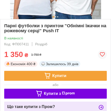
Парні футболки з принтом "Обнімні їжачки на
рожевому серці" Push IT
В наявності
Код: ФП007411
Роздріб
1 350
₴
1 750 ₴
Економія
400 ₴
Залишилось
39 днів
Купити
або
Купити з
Що таке купити з Пром?