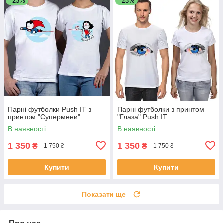
–23%
–23%
Парні футболки Push IT з
Парні футболки з принтом
принтом "Супермени"
"Глаза" Push IT
В наявності
В наявності
1 350
1 350
₴
₴
1 750 ₴
1 750 ₴
Купити
Купити
Показати ще