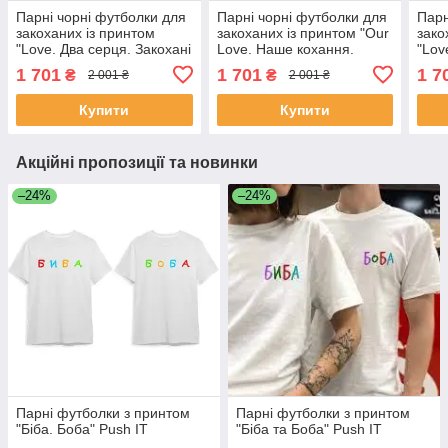
Парні чорні футболки для
Парні чорні футболки для
Парн
закоханих із принтом
закоханих із принтом "Our
зако
"Love. Два серця. Закохані
Love. Наше кохання.
"Lov
серця" Push IT
Закохані зайці на серці"
Push
1 701
1 701
1 7
₴
₴
2 001 ₴
2 001 ₴
Push IT
Купити
Купити
Акційні пропозиції та новинки
–24%
–24%
Парні футболки з принтом
Парні футболки з принтом
"Біба. Боба" Push IT
"Біба та Боба" Push IT