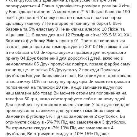
перекручується 4 Повна відповідність розмірам розмірній сітці,
у Вас відпаде питання "А маломірять?" 5 Щільна бавовна 190
г/м2. щільності 6 У спеку вона не намокає в пахвах через
щільнішу тканину 7 Не натирає ні тканину, ні бирки 8 95%
бавовна та 5% еластану 9 Не викликає алергію 10 Якісні та
міцні шви 11 Є валик для шиї 12 Розмірна сітка: XS S M XL XXL
Замовити футболку Якість принту 01 Принт не випирається
взагалі, якщо прати за температури до 30° 02 Не тріскається
й не облазить 03 Використовуємо праймер для яскравішого
принту 04 Друк безпечний для дорослих і дітей, включно з
немовлятами 05 Друк пропускає повітря, позаяк фарбує саму
тканину, це не плівка 06 Друкуємо у 2 проходи Приклади
футболок Бонуси Заявляючи в нас, Ви отримуєте гарантовано
вічне знижку 10% на наступну продукцію Ви можете отримати
поповнення на телефон 20 грн, якщо залишите відгук про
наш магазин або товар Ви можете отримати поповнення на
телефон 50 грн, якщо сфотографуєте себе в нашому одязі
Для сімейних і гуртових замовлень знижки У нас дуже вигідне
пропонування та знижки для гуртових і сімейних покупок
Замовити футболку 5% Під час замовлення 2 футболок, Ви
отримуєте скидку в -5% 7% Під час замовлення 3 футболок,
Ви отримуєте скидку в -7% 10% Під час замовлення 4
футболок, Ви отримуєте скидку в -10% 15% Під час