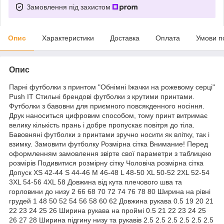
Замовлення під захистом
Опис
Характеристики
Доставка
Оплата
Умови п
Опис
Парні футболки з принтом "Обнімні їжачки на рожевому серці"
Push IT Стильні брендові футболки з крутими принтами.
Футболки з бавовни для приємного повсякденного носіння.
Друк наноситься цифровим способом, тому принт витримає
велику кількість прань і добре пропускає повітря до тіла.
Бавовняні футболки з принтами зручно носити як влітку, так і
взимку. Замовити футболку Розмірна сітка Внимание! Перед
оформленням замовлення звірте свої параметри з таблицею
розмірів Подивитися розмірну сітку Чоловіча розмірна сітка
Допуск XS 42-44 S 44-46 M 46-48 L 48-50 XL 50-52 2XL 52-54
3XL 54-56 4XL 58 Довжина від кута плечового шва та
горловини до низу 2 66 68 70 72 74 76 78 80 Ширина на рівні
грудей 1 48 50 52 54 56 58 60 62 Довжина рукава 0.5 19 20 21
22 23 24 25 26 Ширина рукава на проймі 0.5 21 22 23 24 25
26 27 28 Ширина підгину низу та рукавів 2.5 2.5 2.5 2.5 2.5 2.5