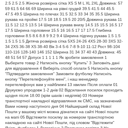
2.5 2.5 2.5 Жіноча розмірна сітка XS S M L XL 2XL Довжина: 57
59 61.5 64 66 69 Ширина на рівні грудей 39.5 41.5 44 45.5
47.5 49.5 Ширина по плечах 31.5 32.5 33 34 35 35.5 Ширина
рукава на проймі 17.5 18 18.5 19.5 20 20/5 Довжина рукава 11
11.5 12 12.5 13.5 14 Ширина рукава внизу 14.5 15 15.5 16.5 17
17.5 Ширина горловини 15.5 16 16.5 17 17 17.5 Глибина
горловини 8.5 8.6 8.8 9 9.2 9.4 Ширина підгину рукава 1.5 1.5
1.5 1.5 1.5 Дитяча розмірна сітка 5XS 24-26 4XS 28-30 3XS 32-
34 2XS 36-38 XS 38-40 Вік 3-4 5-6 7-8 9-10 11-12 Рост 98-104
110-116 128-140 146 152 Ширина 31 34 37 40 43 Довжина: 45
48 51 54 57 Допуск 1 1 1 1 1 Як зробити замовлення 1
Выберите товар 2 Натисніть кнопку “Купить” 3 Заповніть дані
для відправлення 4 Виберіть спосіб оплати 5 Натисніть кнопку
"Підтвердити замовлення" Замовити футболку Натисніть
кнопку "Перетелефонуйте мені", і наш менеджер
перетелефонує вам у найближчі 13 хвилин Після оплати 01
Друкуємо упродовж 1-2 днів 02 Відсилання посилок проходить
щодня після 18.00 (крім шахів і неділяів) 03 Номери
транспортної накладної відправляння як СМС, на зазначений
Вами номер наступного дня 04 Найширший склад Нової
Пошти у вашому місті можна дізнатися на сайті Нової пошти
на мапі 05 Відстежити посилку за номером транспортною
накладною на сайті Нової Пошти, під словом "Відстежити"
Якість футболок 1 Довговічна 2 Пропускає повітря 3 Не