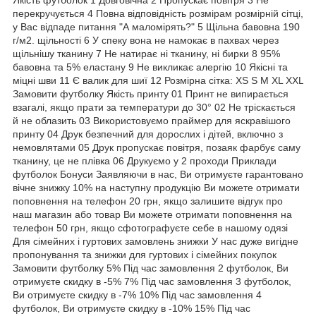
перекручується 4 Повна відповідність розмірам розмірній сітці,
у Вас відпаде питання "А маломірять?" 5 Щільна бавовна 190
г/м2. щільності 6 У спеку вона не намокає в пахвах через
щільнішу тканину 7 Не натирає ні тканину, ні бирки 8 95%
бавовна та 5% еластану 9 Не викликає алергію 10 Якісні та
міцні шви 11 Є валик для шиї 12 Розмірна сітка: XS S M XL XXL
Замовити футболку Якість принту 01 Принт не випирається
взагалі, якщо прати за температури до 30° 02 Не тріскається
й не облазить 03 Використовуємо праймер для яскравішого
принту 04 Друк безпечний для дорослих і дітей, включно з
немовлятами 05 Друк пропускає повітря, позаяк фарбує саму
тканину, це не плівка 06 Друкуємо у 2 проходи Приклади
футболок Бонуси Заявляючи в нас, Ви отримуєте гарантовано
вічне знижку 10% на наступну продукцію Ви можете отримати
поповнення на телефон 20 грн, якщо залишите відгук про
наш магазин або товар Ви можете отримати поповнення на
телефон 50 грн, якщо сфотографуєте себе в нашому одязі
Для сімейних і гуртових замовлень знижки У нас дуже вигідне
пропонування та знижки для гуртових і сімейних покупок
Замовити футболку 5% Під час замовлення 2 футболок, Ви
отримуєте скидку в -5% 7% Під час замовлення 3 футболок,
Ви отримуєте скидку в -7% 10% Під час замовлення 4
футболок, Ви отримуєте скидку в -10% 15% Під час