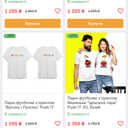
В наявності
В наявності
1 255
1 255
₴
₴
1 655 ₴
1 655 ₴
Купити
Купити
–24%
–23%
Парні футболки з принтом
Парні футболки з принтом
Вишенька "Ідеальна пара"
"Вупсінь і Пупсінь" Push IT
Push IT XS, Білий
В наявності
В наявності
1 255
1 350
₴
₴
1 655 ₴
1 750 ₴