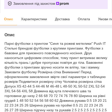
Замовлення під захистом
Опис
Характеристики
Доставка
Оплата
Умови п
Опис
Парні футболки з принтом "Синя та рожеві метелики" Push IT
Стильні брендові футболки з крутими принтами. Футболки з
бавовни для приємного повсякденного носіння. Друк
наноситься цифровим способом, тому принт витримає велику
кількість прань і добре пропускає повітря до тіла. Бавовняні
футболки з принтами зручно носити як влітку, так і взимку.
Замовити футболку Розмірна сітка Внимание! Перед
оформленням замовлення звірте свої параметри з таблицею
розмірів Подивитися розмірну сітку Чоловіча розмірна сітка
Допуск XS 42-44 S 44-46 M 46-48 L 48-50 XL 50-52 2XL 52-54
3XL 54-56 4XL 58 Довжина від кута плечового шва та
горловини до низу 2 66 68 70 72 74 76 78 80 Ширина на рівні
грудей 1 48 50 52 54 56 58 60 62 Довжина рукава 0.5 19 20 21
22 23 24 25 26 Ширина рукава на проймі 0.5 21 22 23 24 25
26 27 28 Ширина підгину низу та рукавів 2.5 2.5 2.5 2.5 2.5 2.5