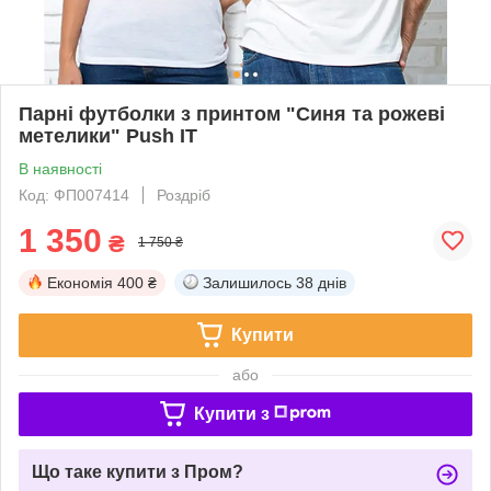
Парні футболки з принтом "Синя та рожеві
метелики" Push IT
В наявності
Код: ФП007414
Роздріб
1 350
₴
1 750 ₴
Економія
400 ₴
Залишилось
38 днів
Купити
або
Купити з
Що таке купити з Пром?