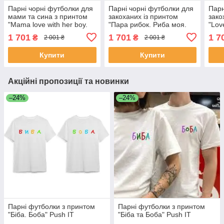
Парні чорні футболки для
Парні чорні футболки для
Парн
мами та сина з принтом
закоханих із принтом
зако
"Mama love with her boy.
"Пара рибок. Риба моя.
"Lov
Boy love with his mama"
Синя і жовта рибки" Push
Push
1 701
1 701
1 7
₴
₴
2 001 ₴
2 001 ₴
Push IT
IT
Купити
Купити
Акційні пропозиції та новинки
–24%
–24%
Парні футболки з принтом
Парні футболки з принтом
"Біба. Боба" Push IT
"Біба та Боба" Push IT