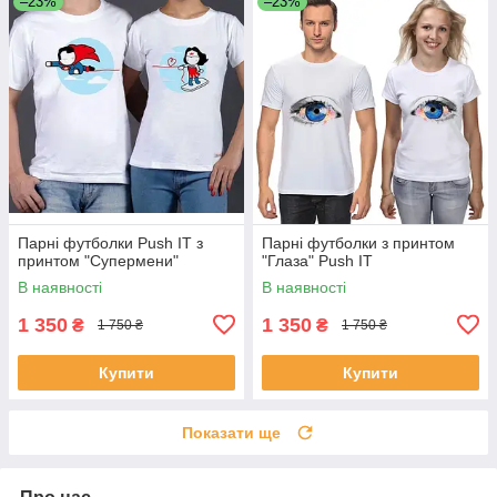
–23%
–23%
Парні футболки Push IT з
Парні футболки з принтом
принтом "Супермени"
"Глаза" Push IT
В наявності
В наявності
1 350
1 350
₴
₴
1 750 ₴
1 750 ₴
Купити
Купити
Показати ще