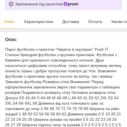
Замовлення під захистом
Опис
Характеристики
Доставка
Оплата
Умови п
Опис
Парні футболки з принтом "Черепа в окулярах" Push IT
Стильні брендові футболки з крутими принтами. Футболки з
бавовни для приємного повсякденного носіння. Друк
наноситься цифровим способом, тому принт витримає велику
кількість прань і добре пропускає повітря до тіла. Бавовняні
футболки з принтами зручно носити як влітку, так і взимку.
Замовити футболку Розмірна сітка Внимание! Перед
оформленням замовлення звірте свої параметри з таблицею
розмірів Подивитися розмірну сітку Чоловіча розмірна сітка
Допуск XS 42-44 S 44-46 M 46-48 L 48-50 XL 50-52 2XL 52-54
3XL 54-56 4XL 58 Довжина від кута плечового шва та
горловини до низу 2 66 68 70 72 74 76 78 80 Ширина на рівні
грудей 1 48 50 52 54 56 58 60 62 Довжина рукава 0.5 19 20 21
22 23 24 25 26 Ширина рукава на проймі 0.5 21 22 23 24 25
26 27 28 Ширина підгину низу та рукавів 2.5 2.5 2.5 2.5 2.5 2.5