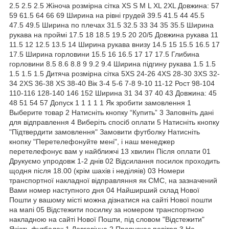
2.5 2.5 2.5 Жіноча розмірна сітка XS S M L XL 2XL Довжина: 57
59 61.5 64 66 69 Ширина на рівні грудей 39.5 41.5 44 45.5
47.5 49.5 Ширина по плечах 31.5 32.5 33 34 35 35.5 Ширина
рукава на проймі 17.5 18 18.5 19.5 20 20/5 Довжина рукава 11
11.5 12 12.5 13.5 14 Ширина рукава внизу 14.5 15 15.5 16.5 17
17.5 Ширина горловини 15.5 16 16.5 17 17 17.5 Глибина
горловини 8.5 8.6 8.8 9 9.2 9.4 Ширина підгину рукава 1.5 1.5
1.5 1.5 1.5 Дитяча розмірна сітка 5XS 24-26 4XS 28-30 3XS 32-
34 2XS 36-38 XS 38-40 Вік 3-4 5-6 7-8 9-10 11-12 Рост 98-104
110-116 128-140 146 152 Ширина 31 34 37 40 43 Довжина: 45
48 51 54 57 Допуск 1 1 1 1 1 Як зробити замовлення 1
Выберите товар 2 Натисніть кнопку “Купить” 3 Заповніть дані
для відправлення 4 Виберіть спосіб оплати 5 Натисніть кнопку
"Підтвердити замовлення" Замовити футболку Натисніть
кнопку "Перетелефонуйте мені", і наш менеджер
перетелефонує вам у найближчі 13 хвилин Після оплати 01
Друкуємо упродовж 1-2 днів 02 Відсилання посилок проходить
щодня після 18.00 (крім шахів і неділяів) 03 Номери
транспортної накладної відправляння як СМС, на зазначений
Вами номер наступного дня 04 Найширший склад Нової
Пошти у вашому місті можна дізнатися на сайті Нової пошти
на мапі 05 Відстежити посилку за номером транспортною
накладною на сайті Нової Пошти, під словом "Відстежити"
Якість футболок 1 Довговічна 2 Пропускає повітря 3 Не