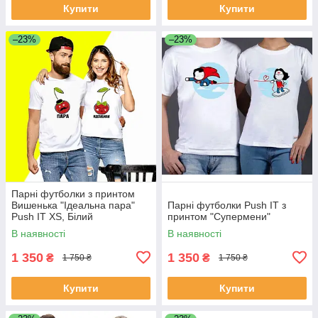
Купити
Купити
–23%
–23%
Парні футболки з принтом
Вишенька "Ідеальна пара"
Парні футболки Push IT з
Push IT XS, Білий
принтом "Супермени"
В наявності
В наявності
1 350
1 350
₴
₴
1 750 ₴
1 750 ₴
Купити
Купити