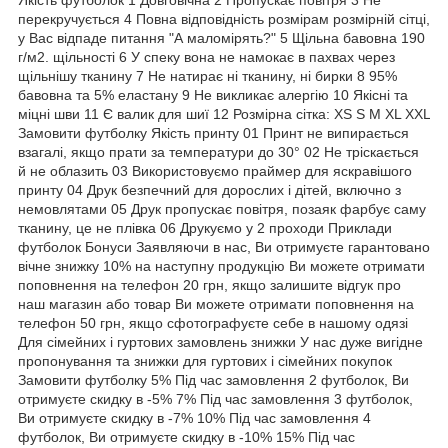
перекручується 4 Повна відповідність розмірам розмірній сітці,
у Вас відпаде питання "А маломірять?" 5 Щільна бавовна 190
г/м2. щільності 6 У спеку вона не намокає в пахвах через
щільнішу тканину 7 Не натирає ні тканину, ні бирки 8 95%
бавовна та 5% еластану 9 Не викликає алергію 10 Якісні та
міцні шви 11 Є валик для шиї 12 Розмірна сітка: XS S M XL XXL
Замовити футболку Якість принту 01 Принт не випирається
взагалі, якщо прати за температури до 30° 02 Не тріскається
й не облазить 03 Використовуємо праймер для яскравішого
принту 04 Друк безпечний для дорослих і дітей, включно з
немовлятами 05 Друк пропускає повітря, позаяк фарбує саму
тканину, це не плівка 06 Друкуємо у 2 проходи Приклади
футболок Бонуси Заявляючи в нас, Ви отримуєте гарантовано
вічне знижку 10% на наступну продукцію Ви можете отримати
поповнення на телефон 20 грн, якщо залишите відгук про
наш магазин або товар Ви можете отримати поповнення на
телефон 50 грн, якщо сфотографуєте себе в нашому одязі
Для сімейних і гуртових замовлень знижки У нас дуже вигідне
пропонування та знижки для гуртових і сімейних покупок
Замовити футболку 5% Під час замовлення 2 футболок, Ви
отримуєте скидку в -5% 7% Під час замовлення 3 футболок,
Ви отримуєте скидку в -7% 10% Під час замовлення 4
футболок, Ви отримуєте скидку в -10% 15% Під час