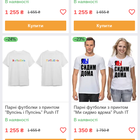
В наявності
В наявності
1 255
1 255
₴
₴
1 655 ₴
1 655 ₴
Купити
Купити
–24%
–23%
Парні футболки з принтом
Парні футболки з принтом
"Вупсінь і Пупсінь" Push IT
"Ми сидімо вдома" Push IT
В наявності
В наявності
1 255
1 350
₴
₴
1 655 ₴
1 750 ₴