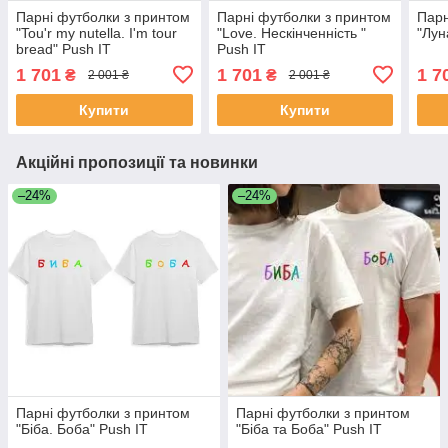
Парні футболки з принтом
Парні футболки з принтом
Парн
"Tou'r my nutella. I'm tour
"Love. Нескінченність "
"Лун
bread" Push IT
Push IT
1 701
1 701
1 7
₴
₴
2 001 ₴
2 001 ₴
Купити
Купити
Акційні пропозиції та новинки
–24%
–24%
Парні футболки з принтом
Парні футболки з принтом
"Біба. Боба" Push IT
"Біба та Боба" Push IT