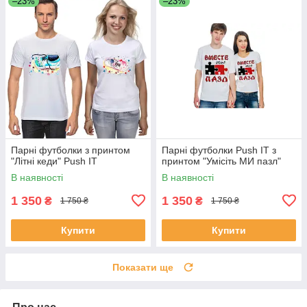
–23%
–23%
Парні футболки з принтом
Парні футболки Push IT з
"Літні кеди" Push IT
принтом "Умісіть МИ пазл"
В наявності
В наявності
1 350
1 350
₴
₴
1 750 ₴
1 750 ₴
Купити
Купити
Показати ще