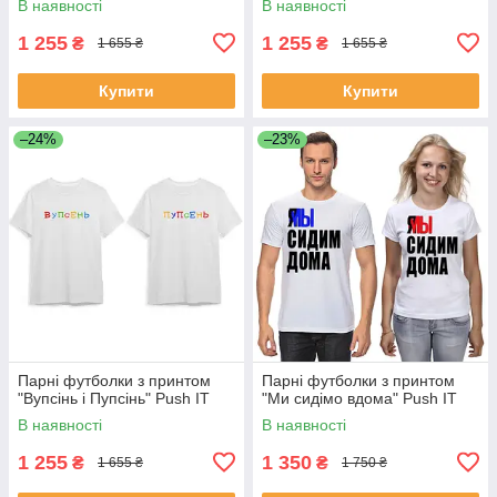
В наявності
В наявності
1 255
1 255
₴
₴
1 655 ₴
1 655 ₴
Купити
Купити
–24%
–23%
Парні футболки з принтом
Парні футболки з принтом
"Вупсінь і Пупсінь" Push IT
"Ми сидімо вдома" Push IT
В наявності
В наявності
1 255
1 350
₴
₴
1 655 ₴
1 750 ₴