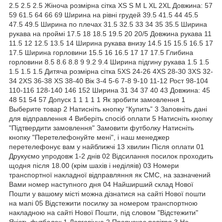
2.5 2.5 2.5 Жіноча розмірна сітка XS S M L XL 2XL Довжина: 57
59 61.5 64 66 69 Ширина на рівні грудей 39.5 41.5 44 45.5
47.5 49.5 Ширина по плечах 31.5 32.5 33 34 35 35.5 Ширина
рукава на проймі 17.5 18 18.5 19.5 20 20/5 Довжина рукава 11
11.5 12 12.5 13.5 14 Ширина рукава внизу 14.5 15 15.5 16.5 17
17.5 Ширина горловини 15.5 16 16.5 17 17 17.5 Глибина
горловини 8.5 8.6 8.8 9 9.2 9.4 Ширина підгину рукава 1.5 1.5
1.5 1.5 1.5 Дитяча розмірна сітка 5XS 24-26 4XS 28-30 3XS 32-
34 2XS 36-38 XS 38-40 Вік 3-4 5-6 7-8 9-10 11-12 Рост 98-104
110-116 128-140 146 152 Ширина 31 34 37 40 43 Довжина: 45
48 51 54 57 Допуск 1 1 1 1 1 Як зробити замовлення 1
Выберите товар 2 Натисніть кнопку “Купить” 3 Заповніть дані
для відправлення 4 Виберіть спосіб оплати 5 Натисніть кнопку
"Підтвердити замовлення" Замовити футболку Натисніть
кнопку "Перетелефонуйте мені", і наш менеджер
перетелефонує вам у найближчі 13 хвилин Після оплати 01
Друкуємо упродовж 1-2 днів 02 Відсилання посилок проходить
щодня після 18.00 (крім шахів і неділяів) 03 Номери
транспортної накладної відправляння як СМС, на зазначений
Вами номер наступного дня 04 Найширший склад Нової
Пошти у вашому місті можна дізнатися на сайті Нової пошти
на мапі 05 Відстежити посилку за номером транспортною
накладною на сайті Нової Пошти, під словом "Відстежити"
Якість футболок 1 Довговічна 2 Пропускає повітря 3 Не