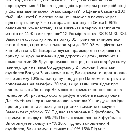
перекручується 4 Повна відповідність розмірам розмірній сітці,
у Вас відпаде питання "А маломірять?" 5 Щільна бавовна 190
г/м2. щільності 6 У спеку вона не намокає в пахвах через
щільнішу тканину 7 Не натирає ні тканину, ні бирки 8 95%
бавовна та 5% еластану 9 Не викликає алергію 10 Якісні та
міцні шви 11 Є валик для шиї 12 Розмірна сітка: XS S M XL XXL
Замовити футболку Якість принту 01 Принт не випирається
взагалі, якщо прати за температури до 30° 02 Не тріскається
й не облазить 03 Використовуємо праймер для яскравішого
принту 04 Друк безпечний для дорослих і дітей, включно з
немовлятами 05 Друк пропускає повітря, позаяк фарбує саму
тканину, це не плівка 06 Друкуємо у 2 проходи Приклади
футболок Бонуси Заявляючи в нас, Ви отримуєте гарантовано
вічне знижку 10% на наступну продукцію Ви можете отримати
поповнення на телефон 20 грн, якщо залишите відгук про
наш магазин або товар Ви можете отримати поповнення на
телефон 50 грн, якщо сфотографуєте себе в нашому одязі
Для сімейних і гуртових замовлень знижки У нас дуже вигідне
пропонування та знижки для гуртових і сімейних покупок
Замовити футболку 5% Під час замовлення 2 футболок, Ви
отримуєте скидку в -5% 7% Під час замовлення 3 футболок,
Ви отримуєте скидку в -7% 10% Під час замовлення 4
футболок, Ви отримуєте скидку в -10% 15% Під час