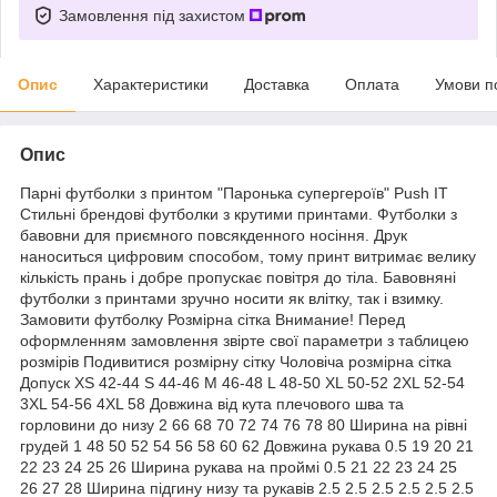
Замовлення під захистом
Опис
Характеристики
Доставка
Оплата
Умови п
Опис
Парні футболки з принтом "Паронька супергероїв" Push IT
Стильні брендові футболки з крутими принтами. Футболки з
бавовни для приємного повсякденного носіння. Друк
наноситься цифровим способом, тому принт витримає велику
кількість прань і добре пропускає повітря до тіла. Бавовняні
футболки з принтами зручно носити як влітку, так і взимку.
Замовити футболку Розмірна сітка Внимание! Перед
оформленням замовлення звірте свої параметри з таблицею
розмірів Подивитися розмірну сітку Чоловіча розмірна сітка
Допуск XS 42-44 S 44-46 M 46-48 L 48-50 XL 50-52 2XL 52-54
3XL 54-56 4XL 58 Довжина від кута плечового шва та
горловини до низу 2 66 68 70 72 74 76 78 80 Ширина на рівні
грудей 1 48 50 52 54 56 58 60 62 Довжина рукава 0.5 19 20 21
22 23 24 25 26 Ширина рукава на проймі 0.5 21 22 23 24 25
26 27 28 Ширина підгину низу та рукавів 2.5 2.5 2.5 2.5 2.5 2.5