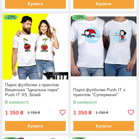
Купити
Купити
–23%
–23%
Парні футболки з принтом
Вишенька "Ідеальна пара"
Парні футболки Push IT з
Push IT XS, Білий
принтом "Супермени"
В наявності
В наявності
1 350
1 350
₴
₴
1 750 ₴
1 750 ₴
Купити
Купити