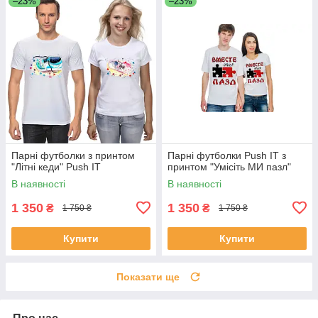
–23%
–23%
Парні футболки з принтом
Парні футболки Push IT з
"Літні кеди" Push IT
принтом "Умісіть МИ пазл"
В наявності
В наявності
1 350
1 350
₴
₴
1 750 ₴
1 750 ₴
Купити
Купити
Показати ще