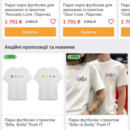
Парні чорні футболки для
Парні чорні футболки для
Парн
закоханих із принтом
закоханих із принтом
зако
"Avocado Love. Парочка
"Sour Love. Парочка
"Соб
авокадо. Lets Avocuddle"
лимонів. Кисле кохання"
песи
1 701
1 701
1 7
₴
₴
2 001 ₴
2 001 ₴
Push IT
Push IT
Купити
Купити
Акційні пропозиції та новинки
–24%
–24%
Парні футболки з принтом
Парні футболки з принтом
"Біба. Боба" Push IT
"Біба та Боба" Push IT