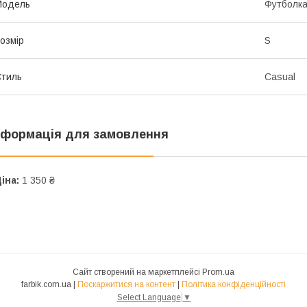
Мoдель
Футболк
озмір
S
тиль
Casual
нформація для замовлення
іна:
1 350 ₴
Сайт створений на маркетплейсі
Prom.ua
farbik.com.ua |
Поскаржитися на контент
|
Політика конфіденційності
Select Language
▼