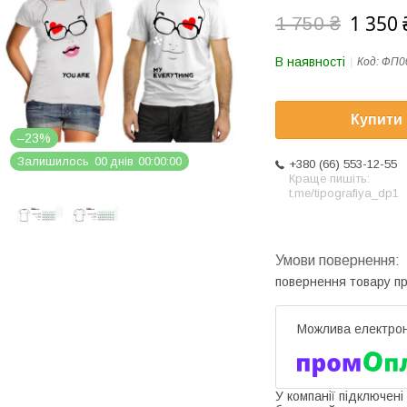
1 350 
1 750 ₴
В наявності
Код:
ФП0
Купити
–23%
Залишилось
0
0
днів
0
0
0
0
0
0
+380 (66) 553-12-55
Краще пишіть:
t.me/tipografiya_dp1
повернення товару п
У компанії підключені