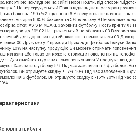
ранспортною накладною на сайті Нової Пошти, під словом "Відстеж
овітря 3 Не перекручується 4 Повна відповідність розмірам розмірні
ільна бавовна 190 г/м2. щільності 6 У спеку вона не намокає в пах
канину, ні бирки 8 95% бавовна та 5% еластану 9 Не викликає алерг
озмірна сітка: XS S M XL XXL Замовити футболку Якість принту 01 П
емператури до 30° 02 Не тріскається й не облазить 03 Використов
езпечний для дорослих і дітей, включно з немовлятами 05 Друк пр
е плівка 06 Друкуємо у 2 проходи Приклади футболок Бонуси Заявл
нижку 10% на наступну продукцію Ви можете отримати поповнення 
аш магазин або товар Ви можете отримати поповнення на телефон
дязі Для сімейних і гуртових замовлень знижки У нас дуже вигідне
окупок Замовити футболку 5% Під час замовлення 2 футболок, Ви 
утболок, Ви отримуєте скидку в -7% 10% Під час замовлення 4 фу
амовлення 5 футболок, Ви отримуєте скидку в -15% 20% Під час з
-20%
арактеристики
Основні атрибути