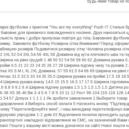
будь-який товар не п
арні футболки з принтом "You are my everything" Push IT Стильні 
 бавовни для приємного повсякденного носіння. Друк наноситься 
ількість прань і добре пропускає повітря до тіла. Бавовняні футболк
зимку. Замовити футболку Розмірна сітка Внимание! Перед оформл
аблицею розмірів Подивитися розмірну сітку Чоловіча розмірна сітк
2 2XL 52-54 3XL 54-56 4XL 58 Довжина від кута плечового шва та го
ирина на рівні грудей 1 48 50 52 54 56 58 60 62 Довжина рукава 0
роймі 0.5 21 22 23 24 25 26 27 28 Ширина підгину низу та рукавів 2.5
ітка XS S M L XL 2XL Довжина: 57 59 61.5 64 66 69 Ширина на рівні 
лечах 31.5 32.5 33 34 35 35.5 Ширина рукава на проймі 17.5 18 18.5
4 Ширина рукава внизу 14.5 15 15.5 16.5 17 17.5 Ширина горловини
.6 8.8 9 9.2 9.4 Ширина підгину рукава 1.5 1.5 1.5 1.5 1.5 Дитяча 
6-38 XS 38-40 Вік 3-4 5-6 7-8 9-10 11-12 Рост 98-104 110-116 128-
1 54 57 Допуск 1 1 1 1 1 Як зробити замовлення 1 Выберите товар 2
ідправлення 4 Виберіть спосіб оплати 5 Натисніть кнопку "Підтве
нопку "Перетелефонуйте мені", і наш менеджер перетелефонує вам
рукуємо упродовж 1-2 днів 02 Відсилання посилок проходить щодня 
ранспортної накладної відправляння як СМС, на зазначений Вами
ової Пошти у вашому місті можна дізнатися на сайті Нової пошти н