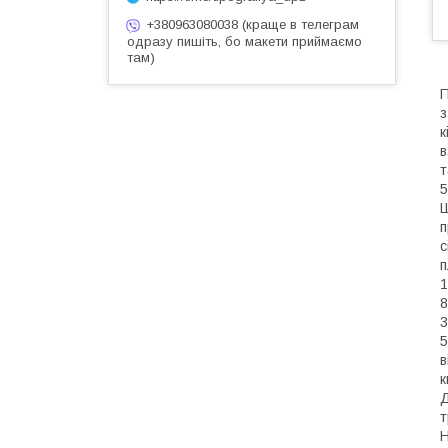
+380963080038 (краще в телеграм
одразу пишіть, бо макети приймаємо
там)
П
з
к
в
т
5
Ш
п
с
п
1
8
3
5
в
к
Д
т
Н