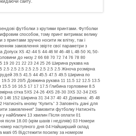
окидаючи сайту.
брендові футболки з крутими принтами. Футболки
цифровим способом, тому принт витримає велику
и з принтами зручно носити як влітку, так і
енням замовлення звірте свої параметри з
а Допуск XS 42-44 S 44-46 M 46-48 L 48-50 XL 50-
рловини до низу 2 66 68 70 72 74 76 78 80
.5 19 20 21 22 23 24 25 26 Ширина рукава на
 2.5 2.5 2.5 2.5 2.5 2.5 2.5 2.5 Жіноча розмірна
грудей 39.5 41.5 44 45.5 47.5 49.5 Ширина по
 19.5 20 20/5 Довжина рукава 11 11.5 12 12.5 13.5
 15.5 16 16.5 17 17 17.5 Глибина горловини 8.5
розмірна сітка 5XS 24-26 4XS 28-30 3XS 32-34 2XS
140 146 152 Ширина 31 34 37 40 43 Довжина: 45 48
 Натисніть кнопку “Купить” 3 Заповніть дані для
рдити замовлення" Замовити футболку Натисніть
 у найближчі 13 хвилин Після оплати 01
після 18.00 (крім шахів і неділяів) 03 Номери
 номер наступного дня 04 Найширший склад
а мапі 05 Відстежити посилку за номером