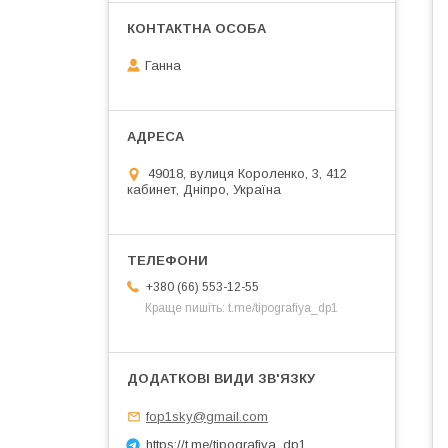
Ганна
49018, вулиця Короленко, 3, 412
кабинет, Дніпро, Україна
+380 (66) 553-12-55
Краще пишіть: t.me/tipografiya_dp1
fop1sky@gmail.com
https://t.me/tipografiya_dp1