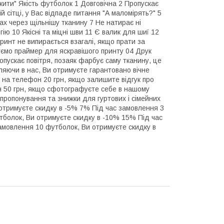
ити" Якість футболок 1 Довговічна 2 Пропускає
й сітці, у Вас відпаде питання "А маломірять?" 5
вах через щільнішу тканину 7 Не натирає ні
ію 10 Якісні та міцні шви 11 Є валик для шиї 12
ринт не випирається взагалі, якщо прати за
уємо праймер для яскравішого принту 04 Друк
опускає повітря, позаяк фарбує саму тканину, це
яючи в нас, Ви отримуєте гарантовано вічне
на телефон 20 грн, якщо залишите відгук про
 50 грн, якщо сфотографуєте себе в нашому
 пропонування та знижки для гуртових і сімейних
отримуєте скидку в -5% 7% Під час замовлення 3
тболок, Ви отримуєте скидку в -10% 15% Під час
амовлення 10 футболок, Ви отримуєте скидку в