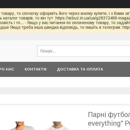
 товару, то спочатку оформіть його через кнопку купити, і з Вами з
каталог товарів, то він тут: https://arbuz.in.ua/ua/g28373488-magaz
овість і тп... - Якщо у вас питання по оплаченому товару, то зада
дше Якщо треба інша швидка відповідь, то пишіть в телеграм: https
РО НАС
КОНТАКТИ
ДОСТАВКА ТА ОПЛАТА
Парні футбол
everything" P