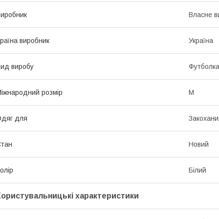
иробник
Власне в
раїна виробник
Україна
ид виробу
Футболк
іжнародний розмір
M
дяг для
Закохани
Стан
Новий
олір
Білий
Користувальницькі характеристики