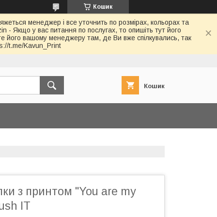
Кошик
в'яжеться менеджер і все уточнить по розмірах, кольорах та
in - Якщо у вас питання по послугах, то опишіть тут його
йте його вашому менеджеру там, де Ви вже спілкувались, так
://t.me/Kavun_Print
Кошик
ки з принтом "You are my
ush IT