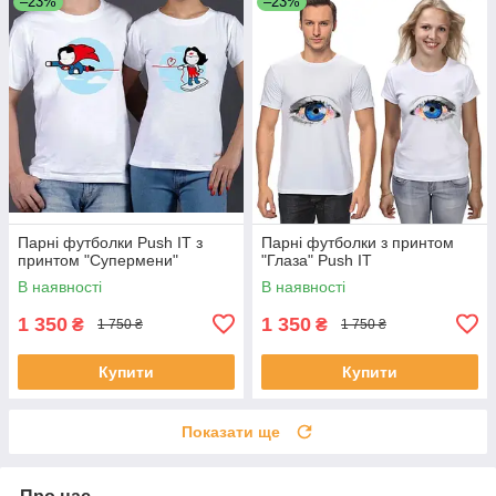
–23%
–23%
Парні футболки Push IT з
Парні футболки з принтом
принтом "Супермени"
"Глаза" Push IT
В наявності
В наявності
1 350
1 350
₴
₴
1 750 ₴
1 750 ₴
Купити
Купити
Показати ще