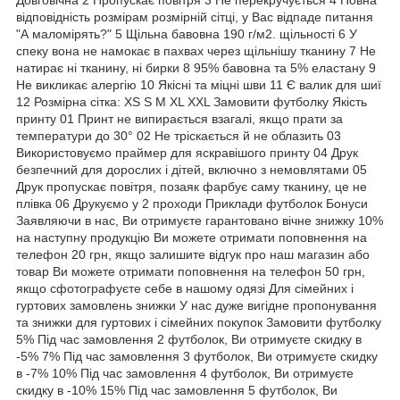
відповідність розмірам розмірній сітці, у Вас відпаде питання
"А маломірять?" 5 Щільна бавовна 190 г/м2. щільності 6 У
спеку вона не намокає в пахвах через щільнішу тканину 7 Не
натирає ні тканину, ні бирки 8 95% бавовна та 5% еластану 9
Не викликає алергію 10 Якісні та міцні шви 11 Є валик для шиї
12 Розмірна сітка: XS S M XL XXL Замовити футболку Якість
принту 01 Принт не випирається взагалі, якщо прати за
температури до 30° 02 Не тріскається й не облазить 03
Використовуємо праймер для яскравішого принту 04 Друк
безпечний для дорослих і дітей, включно з немовлятами 05
Друк пропускає повітря, позаяк фарбує саму тканину, це не
плівка 06 Друкуємо у 2 проходи Приклади футболок Бонуси
Заявляючи в нас, Ви отримуєте гарантовано вічне знижку 10%
на наступну продукцію Ви можете отримати поповнення на
телефон 20 грн, якщо залишите відгук про наш магазин або
товар Ви можете отримати поповнення на телефон 50 грн,
якщо сфотографуєте себе в нашому одязі Для сімейних і
гуртових замовлень знижки У нас дуже вигідне пропонування
та знижки для гуртових і сімейних покупок Замовити футболку
5% Під час замовлення 2 футболок, Ви отримуєте скидку в
-5% 7% Під час замовлення 3 футболок, Ви отримуєте скидку
в -7% 10% Під час замовлення 4 футболок, Ви отримуєте
скидку в -10% 15% Під час замовлення 5 футболок, Ви