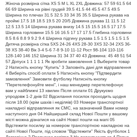
Жіноча розмірна сітка XS S M L XL 2XL Довжина: 57 59 61.5 64
66 69 Ширина на рівні грудей 39.5 41.5 44 45.5 47.5 49.5
Ширина по плечах 31.5 32.5 33 34 35 35.5 Ширина рукава на
проймі 17.5 18 18.5 19.5 20 20/5 Довжина рукава 11 11.5 12
12.5 13.5 14 Ширина рукава внизу 14.5 15 15.5 16.5 17 17.5
Ширина горловини 15.5 16 16.5 17 17 17.5 Глибина горловини
8.5 8.6 8.8 9 9.2 9.4 Ширина підгину рукава 1.5 1.5 1.5 1.5 1.5
Дитяча розмірна сітка 5XS 24-26 4XS 28-30 3XS 32-34 2XS 36-
38 XS 38-40 Вік 3-4 5-6 7-8 9-10 11-12 Рост 98-104 110-116
128-140 146 152 Ширина 31 34 37 40 43 Довжина: 45 48 51 54
57 Допуск 1 1 1 1 1 Як зробити замовлення 1 Выберите товар
2 Натисніть кнопку “Купить” 3 Заповніть дані для відправлення
4 Виберіть спосіб оплати 5 Натисніть кнопку "Підтвердити
замовлення" Замовити футболку Натисніть кнопку
"Перетелефонуйте мені", і наш менеджер перетелефонує
вам у найближчі 13 хвилин Після оплати 01 Друкуємо
упродовж 1-2 днів 02 Відсилання посилок проходить щодня
після 18.00 (крім шахів і неділяів) 03 Номери транспортної
накладної відправляння як СМС, на зазначений Вами номер
наступного дня 04 Найширший склад Нової Пошти у вашому
місті можна дізнатися на сайті Нової пошти на мапі 05
Відстежити посилку за номером транспортною накладною на
сайті Нової Пошти, під словом "Відстежити" Якість футболок 1
Довговічна 2 Пропускає повітря 3 Не перекручується 4 Повна