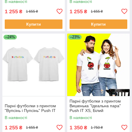
В наявності
В наявності
1 255
1 255
₴
₴
1 655 ₴
1 655 ₴
Купити
Купити
–24%
–23%
Парні футболки з принтом
Парні футболки з принтом
Вишенька "Ідеальна пара"
"Вупсінь і Пупсінь" Push IT
Push IT XS, Білий
В наявності
В наявності
1 255
1 350
₴
₴
1 655 ₴
1 750 ₴