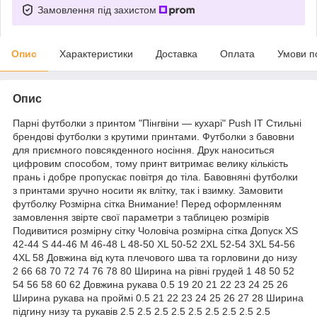
Замовлення під захистом
Опис
Характеристики
Доставка
Оплата
Умови п
Опис
Парні футболки з принтом "Пінгвіни — кухарі" Push IT Стильні
брендові футболки з крутими принтами. Футболки з бавовни
для приємного повсякденного носіння. Друк наноситься
цифровим способом, тому принт витримає велику кількість
прань і добре пропускає повітря до тіла. Бавовняні футболки
з принтами зручно носити як влітку, так і взимку. Замовити
футболку Розмірна сітка Внимание! Перед оформленням
замовлення звірте свої параметри з таблицею розмірів
Подивитися розмірну сітку Чоловіча розмірна сітка Допуск XS
42-44 S 44-46 M 46-48 L 48-50 XL 50-52 2XL 52-54 3XL 54-56
4XL 58 Довжина від кута плечового шва та горловини до низу
2 66 68 70 72 74 76 78 80 Ширина на рівні грудей 1 48 50 52
54 56 58 60 62 Довжина рукава 0.5 19 20 21 22 23 24 25 26
Ширина рукава на проймі 0.5 21 22 23 24 25 26 27 28 Ширина
підгину низу та рукавів 2.5 2.5 2.5 2.5 2.5 2.5 2.5 2.5 2.5