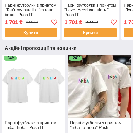
Парні футболки з принтом
Парні футболки з принтом
Парн
"Tou'r my nutella. I'm tour
"Love. Нескінченність "
"Лун
bread" Push IT
Push IT
1 701
1 701
1 7
₴
₴
2 001 ₴
2 001 ₴
Купити
Купити
Акційні пропозиції та новинки
–24%
–24%
Парні футболки з принтом
Парні футболки з принтом
"Біба. Боба" Push IT
"Біба та Боба" Push IT